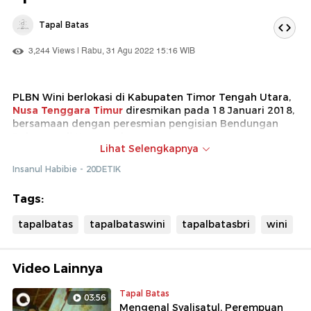
Tapal Batas
3,244 Views | Rabu, 31 Agu 2022 15:16 WIB
PLBN Wini berlokasi di Kabupaten Timor Tengah Utara,
Nusa Tenggara Timur
diresmikan pada 18 Januari 2018,
bersamaan dengan peresmian pengisian Bendungan
Raknamo di Kupang dan
Lihat Selengkapnya
PLBN Motamasin. Tidak hanya menjadi pos perlintasan,
PLBN Wini juga menjadi spot wisata yang tidak kalah
Insanul Habibie - 20DETIK
menarik untuk dikunjungi.
Tags:
Detikcom bersama BRI mengadakan program Tapal
Batas yang mengulas perkembangan ekonomi,
tapalbatas
tapalbataswini
tapalbatasbri
wini
infrastruktur, hingga wisata di beberapa wilayah
terdepan Indonesia. Untuk mengetahui informasi dari
program ini ikuti terus berita tentang Tapal Batas di
tapalbatas.detik.com!
Video Lainnya
Tapal Batas
03:56
Mengenal Syalisatul, Perempuan