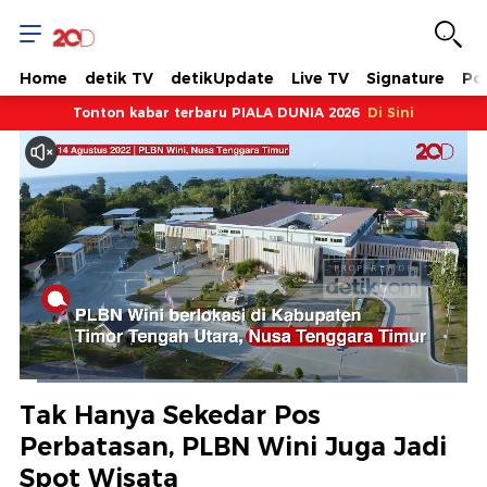
Home
detik TV
detikUpdate
Live TV
Signature
Pol
Tonton kabar terbaru PIALA DUNIA 2026
Di Sini
Dimuat
:
38.79%
Waktu
0:07
/
Durasi
3:13
Berhenti
Suara
Layar
Tak Hanya Sekedar Pos
Hidup
Saat
Perbatasan, PLBN Wini Juga Jadi
Spot Wisata
ini