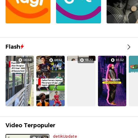
Flash
00:48
00:42
03:22
01:32
Video Terpopuler
detikUpdate