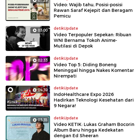
01:29
Video: Wajib tahu, Posisi-posisi
Rawan Saraf Kejepit dan Beragam
Pemicu
detikUpdate
03:00
Video Terpopuler Sepekan: Ribuan
WNI Bernama Tokoh Anime-
Mutilasi di Depok
detikUpdate
02:33
Video Top 5: Diding Boneng
Meninggal hingga Nakes Komentar
Nirempati
detikUpdate
04:39
IndoHealthcare Expo 2026
Hadirkan Teknologi Kesehatan dari
9 Negara!
detikUpdate
03:35
Video KETIK: Lukas Graham Bocorin
Album Baru hingga Kedekatan
dengan Ed Sheeran