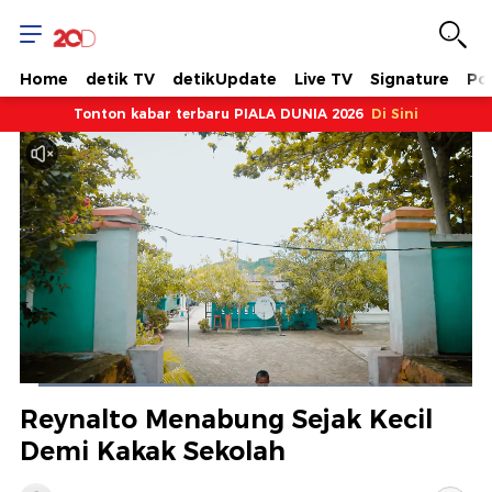
Home
detik TV
detikUpdate
Live TV
Signature
Pol
Tonton kabar terbaru PIALA DUNIA 2026
Di Sini
Dimuat
:
33.92%
Waktu
0:08
/
Durasi
3:26
Berhenti
Suara
Layar
Reynalto Menabung Sejak Kecil
Hidup
Saat
Demi Kakak Sekolah
ini