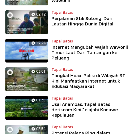
Wawonii
Tapal Batas
02:12
Perjalanan Stik Sotong: Dari
Lautan Hingga Dunia Digital
Tapal Batas
17:24
Internet Mengubah Wajah Wawonii
Timur Laut Dari Tantangan ke
Peluang
Tapal Batas
03:01
Tangkal Hoax! Polisi di Wilayah 3T
Kini Manfaatkan Internet untuk
Edukasi Masyarakat
Tapal Batas
01:35
Usai Anambas, Tapal Batas
detikcom Kini Jelajahi Konawe
Kepulauan
Tapal Batas
03:54
Potensi Palapa Ring dalam