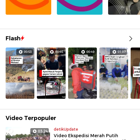
Flash
00:53
00:46
00:49
01:07
Video Terpopuler
detikUpdate
03:24
Video Ekspedisi Merah Putih