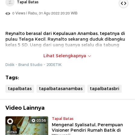
Tapal Batas
0 Views | Rabu, 31 Agu 2022 20:20 WIB
Reynalto berasal dari Kepulauan Anambas, tepatnya di
pulau Telaga Kecil. Raynalto sekarang duduk dibangku
kelas 5 SD. Uang dari uang tuanya selalu dia tabung
demi masa depannya dan sebagian untuk membantu
Lihat Selengkapnya
biaya sekolah kakaknya. detikcom bersama BRI
mengadakan program Tapal Batas yang mengulas
Didik - Brand Studio - 20DETIK
perkembangan ekonomi, infrastruktur, hingga wisata di
beberapa wilayah terdepan Indonesia. Untuk
Tags:
mengetahui informasi dari program ini, ikuti terus berita
tentang Tapal Batas di
tapalbatas.detik.com
!
tapalbatas
tapalbatasanambas
tapalbatasbri
Video Lainnya
Tapal Batas
03:56
Mengenal Syalisatul, Perempuan
Visioner Pendiri Rumah Batik di