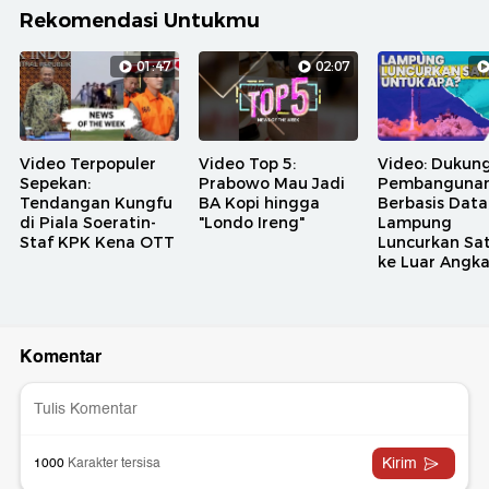
Rekomendasi Untukmu
01:47
02:07
Video Terpopuler
Video Top 5:
Video: Dukun
Sepekan:
Prabowo Mau Jadi
Pembanguna
Tendangan Kungfu
BA Kopi hingga
Berbasis Data
di Piala Soeratin-
"Londo Ireng"
Lampung
Staf KPK Kena OTT
Luncurkan Sat
ke Luar Angk