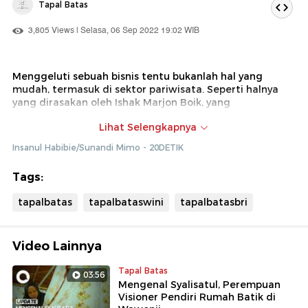
Tapal Batas
3,805 Views | Selasa, 06 Sep 2022 19:02 WIB
Menggeluti sebuah bisnis tentu bukanlah hal yang
mudah, termasuk di sektor pariwisata. Seperti halnya
yang dirasakan oleh Ishak Marjon Boik, yang
membangun resort pertama di Kota Kecil Wini,
Lihat Selengkapnya
Kabupaten Timor Tengah Utara, Nusa Tenggara Timur.
Insanul Habibie/Sunandi Mimo - 20DETIK
Detikcom bersama BRI mengadakan program Tapal
Batas yang mengulas perkembangan ekonomi,
Tags:
infrastruktur, hingga wisata di beberapa wilayah
terdepan Indonesia. Untuk mengetahui informasi dari
tapalbatas
tapalbataswini
tapalbatasbri
program ini ikuti terus berita tentang Tapal Batas di
tapalbatas.detik.com!
Video Lainnya
Tapal Batas
03:56
Mengenal Syalisatul, Perempuan
Visioner Pendiri Rumah Batik di