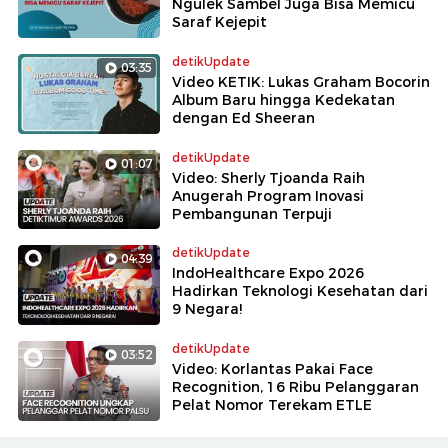
Ngulek Sambel Juga Bisa Memicu
Saraf Kejepit
detikUpdate
03:35
Video KETIK: Lukas Graham Bocorin
Album Baru hingga Kedekatan
dengan Ed Sheeran
detikUpdate
01:07
Video: Sherly Tjoanda Raih
Anugerah Program Inovasi
Pembangunan Terpuji
detikUpdate
04:39
IndoHealthcare Expo 2026
Hadirkan Teknologi Kesehatan dari
9 Negara!
detikUpdate
03:52
Video: Korlantas Pakai Face
Recognition, 16 Ribu Pelanggaran
Pelat Nomor Terekam ETLE