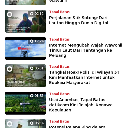
Wawonii
Tapal Batas
02:12
Perjalanan Stik Sotong: Dari
Lautan Hingga Dunia Digital
Tapal Batas
17:24
Internet Mengubah Wajah Wawonii
Timur Laut Dari Tantangan ke
Peluang
Tapal Batas
03:01
Tangkal Hoax! Polisi di Wilayah 3T
Kini Manfaatkan Internet untuk
Edukasi Masyarakat
Tapal Batas
01:35
Usai Anambas, Tapal Batas
detikcom Kini Jelajahi Konawe
Kepulauan
Tapal Batas
03:54
Potensi Palapa Ring dalam