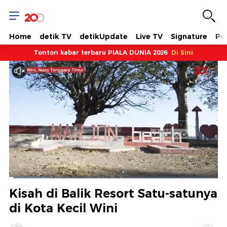
Home
detik TV
detikUpdate
Live TV
Signature
Pol
Tonton kabar terbaru PIALA DUNIA 2026
Di Sini
Dimuat
:
19.30%
Waktu
0:07
/
Durasi
5:54
Berhenti
Suara
Layar
Kisah di Balik Resort Satu-satunya
Hidup
Saat
di Kota Kecil Wini
ini