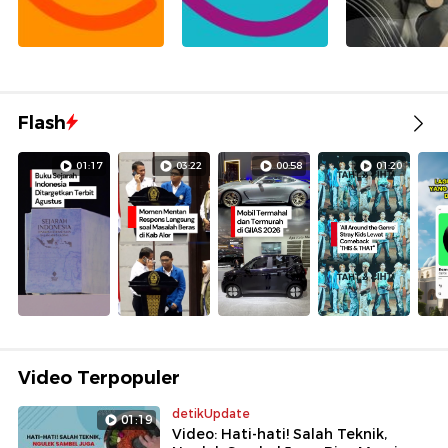
Flash
01:17
03:22
00:58
01:20
Video Terpopuler
detikUpdate
01:19
Video: Hati-hati! Salah Teknik,