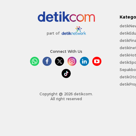
Katego
detikNe
detikEdu
part of
detikFin
detikIne
Connect With Us
detikHo
detikSpo
Sepakbo
detikOt
detikPro
Copyright @ 2026 detikcom.
All right reserved