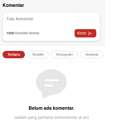
erdepan Indonesia.
ntuk mengetahui informasi dari program ini, ikuti
erus berita tentang Tapal Batas di
apalbatas.detik.com!