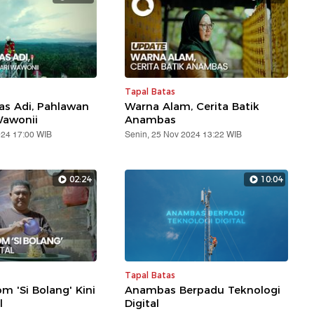
Tapal Batas
s Adi, Pahlawan
Warna Alam, Cerita Batik
Wawonii
Anambas
024 17:00 WIB
Senin, 25 Nov 2024 13:22 WIB
02:24
10:04
Tapal Batas
m 'Si Bolang' Kini
Anambas Berpadu Teknologi
l
Digital