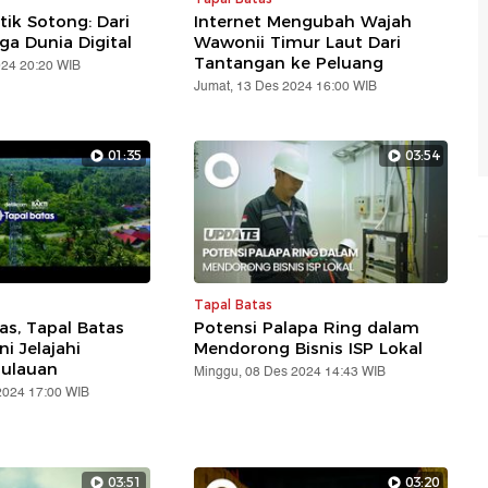
t
tik Sotong: Dari
Internet Mengubah Wajah
U
ga Dunia Digital
Wawonii Timur Laut Dari
t
Tantangan ke Peluang
024 20:20 WIB
t
Jumat, 13 Des 2024 16:00 WIB
01:35
03:54
Tapal Batas
s, Tapal Batas
Potensi Palapa Ring dalam
i Jelajahi
Mendorong Bisnis ISP Lokal
ulauan
Minggu, 08 Des 2024 14:43 WIB
2024 17:00 WIB
03:51
03:20