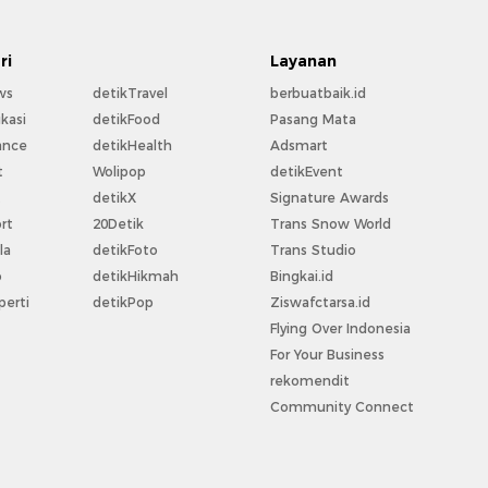
ri
Layanan
ws
detikTravel
berbuatbaik.id
kasi
detikFood
Pasang Mata
ance
detikHealth
Adsmart
t
Wolipop
detikEvent
t
detikX
Signature Awards
rt
20Detik
Trans Snow World
la
detikFoto
Trans Studio
o
detikHikmah
Bingkai.id
perti
detikPop
Ziswafctarsa.id
Flying Over Indonesia
For Your Business
rekomendit
Community Connect