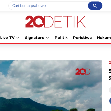
Cancel
Yang sedang ramai dicari
Tonton kab
#1
data live draw sgp
#2
gempa hari ini
Live TV
Signature
Politik
Peristiwa
Hukum
#3
prabowo
#4
iran
#5
demo
2
Promoted
Terakhir yang dicari
Loading...