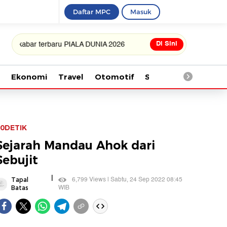
Daftar MPC
Masuk
Di Sini
ar terbaru PIALA DUNIA 2026
Ekonomi
Travel
Otomotif
Saintek
Kesehata
0DETIK
Sejarah Mandau Ahok dari
Sebujit
|
6,799 Views | Sabtu, 24 Sep 2022 08:45
Tapal
WIB
Batas