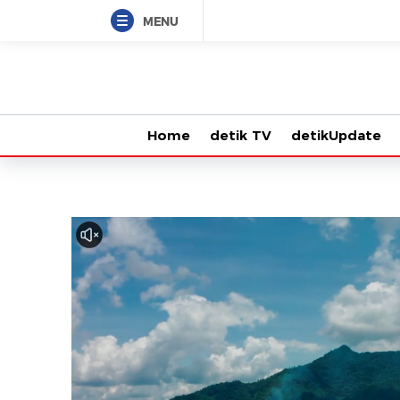
MENU
Home
detik TV
detikUpdate