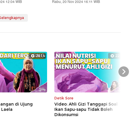
024 12:04 WIB
Rabu, 20 Nov 2024 16:11 WIB
 Selengkapnya
28:14
22:39
Nex
Detik Sore
uangan di Ujung
Video: Ahli Gizi Tanggapi Soal
i Laela
Ikan Sapu-sapu Tidak Boleh
Dikonsumsi