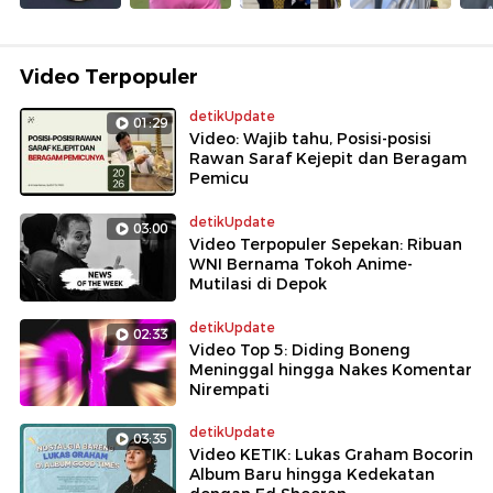
Video Terpopuler
detikUpdate
01:29
Video: Wajib tahu, Posisi-posisi
Rawan Saraf Kejepit dan Beragam
Pemicu
detikUpdate
03:00
Video Terpopuler Sepekan: Ribuan
WNI Bernama Tokoh Anime-
Mutilasi di Depok
detikUpdate
02:33
Video Top 5: Diding Boneng
Meninggal hingga Nakes Komentar
Nirempati
detikUpdate
03:35
Video KETIK: Lukas Graham Bocorin
Album Baru hingga Kedekatan