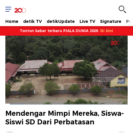
Home
detik TV
detikUpdate
Live TV
Signature
Pol
Tonton kabar terbaru PIALA DUNIA 2026
Di Sini
Dimuat
:
15.53%
Waktu
0:18
/
Durasi
8:29
Berhenti
Suara
Layar
Mendengar Mimpi Mereka, Siswa-
Hidup
Saat
Siswi SD Dari Perbatasan
ini