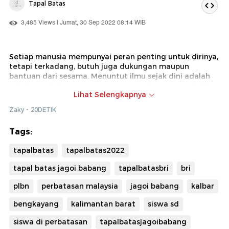
Tapal Batas
3,485 Views | Jumat, 30 Sep 2022 08:14 WIB
Setiap manusia mempunyai peran penting untuk dirinya,
tetapi terkadang, butuh juga dukungan maupun
bantuan dari sesama. Menuntut ilmu sejak dini adalah
salah satu bukti manusia mempunyai harapan, terlebih
Lihat Selengkapnya
untuk menggapai cita-cita dan keinginannya.
Zaky - 20DETIK
Penasaran bagaimana kisah anak- anak SD perbatasan
berbicara soal cita-citanya? Simak video berikut!
Tags:
detikcom bersama BRI mengadakan program Tapal
tapalbatas
tapalbatas2022
Batas yang mengulas perkembangan ekonomi,
infrastruktur, wisata hingga adat istiadat masyarakat di
tapal batas jagoi babang
tapalbatasbri
bri
beberapa wilayah terdepan Indonesia.
Untuk mengetahui informasi dari program ini, ikuti terus
plbn
perbatasan malaysia
jagoi babang
kalbar
berita tentang Tapal Batas di tapalbatas.detik.com!
bengkayang
kalimantan barat
siswa sd
siswa di perbatasan
tapalbatasjagoibabang