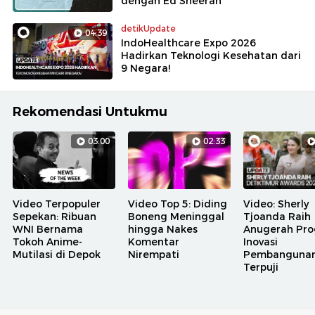
dengan Ed Sheeran
detikUpdate
04:39
IndoHealthcare Expo 2026
Hadirkan Teknologi Kesehatan dari
9 Negara!
Rekomendasi Untukmu
03:00
02:33
Video Terpopuler
Video Top 5: Diding
Video: Sherly
Sepekan: Ribuan
Boneng Meninggal
Tjoanda Raih
WNI Bernama
hingga Nakes
Anugerah Pr
Tokoh Anime-
Komentar
Inovasi
Mutilasi di Depok
Nirempati
Pembanguna
Terpuji