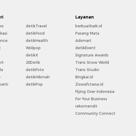
ri
Layanan
ws
detikTravel
berbuatbaik.id
kasi
detikFood
Pasang Mata
ance
detikHealth
Adsmart
t
Wolipop
detikEvent
t
detikX
Signature Awards
rt
20Detik
Trans Snow World
la
detikFoto
Trans Studio
o
detikHikmah
Bingkai.id
perti
detikPop
Ziswafctarsa.id
Flying Over Indonesia
For Your Business
rekomendit
Community Connect