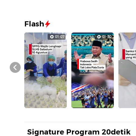
Flash
01:07
01:30
Prev
Signature Program 20detik