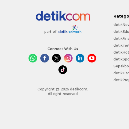
Katego
detikNe
detikEdu
part of
detikFin
detikIne
Connect With Us
detikHo
detikSpo
Sepakbo
detikOt
detikPro
Copyright @ 2026 detikcom.
All right reserved