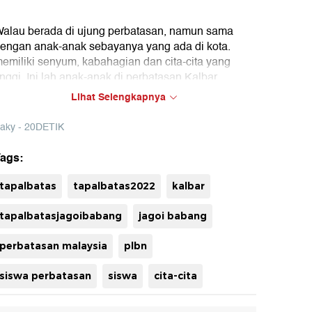
alau berada di ujung perbatasan, namun sama
engan anak-anak sebayanya yang ada di kota.
emiliki senyum, kabahagian dan cita-cita yang
inggi. Ini lah anak-anak di perbatasan Kalbar
ndonesia- Malaysia.
Lihat Selengkapnya
ngin tau bagaimana senyum manis mereka? Simak
aky - 20DETIK
ideonya berikut ini!
ags:
etikcom bersama BRI mengadakan program Tapal
atas yang mengulas perkembangan ekonomi,
uh
tapalbatas
tapalbatas2022
kalbar
nfrastruktur, hingga wisata di beberapa wilayah
erdepan Indonesia. Untuk mengetahui informasi dari
tapalbatasjagoibabang
jagoi babang
rogram ini ikuti terus berita tentang Tapal Batas di
apalbatas.detik.com!
perbatasan malaysia
plbn
siswa perbatasan
siswa
cita-cita