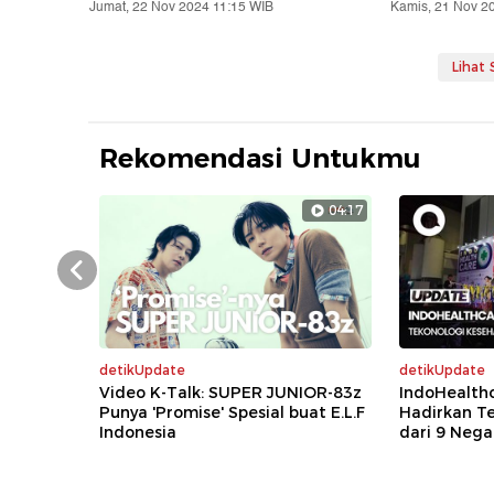
Jumat, 22 Nov 2024 11:15 WIB
Kamis, 21 Nov 2
Lihat
Rekomendasi Untukmu
04:17
Prev
detikUpdate
detikUpdate
Video K-Talk: SUPER JUNIOR-83z
IndoHealth
Punya 'Promise' Spesial buat E.L.F
Hadirkan T
Indonesia
dari 9 Nega