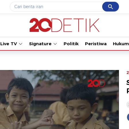
Cancel
Yang sedang ramai dicari
#1
gempa hari ini
#2
gempa
Live TV
Signature
Politik
Peristiwa
Hukum
#3
prabowo
#4
iran
#5
demo
2
Promoted
Terakhir yang dicari
Loading...