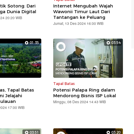
tik Sotong: Dari
Internet Mengubah Wajah
ga Dunia Digital
Wawonii Timur Laut Dari
Tantangan ke Peluang
024 20:20 WIB
Jumat, 13 Des 2024 16:00 WIB
01:35
03:54
Tapal Batas
s, Tapal Batas
Potensi Palapa Ring dalam
i Jelajahi
Mendorong Bisnis ISP Lokal
ulauan
Minggu, 08 Des 2024 14:43 WIB
2024 17:00 WIB
03:51
03:20