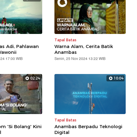
Tapal Batas
s Adi, Pahlawan
Warna Alam, Cerita Batik
Wawonii
Anambas
024 17:00 WIB
Senin, 25 Nov 2024 13:22 WIB
02:24
10:04
Tapal Batas
m 'Si Bolang' Kini
Anambas Berpadu Teknologi
l
Digital