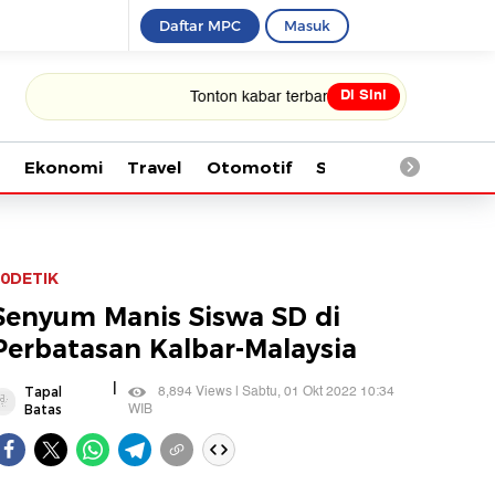
Daftar MPC
Masuk
Di Sini
Tonton kabar terbaru PIALA DUNIA 2026
Ekonomi
Travel
Otomotif
Saintek
Kesehata
0DETIK
Senyum Manis Siswa SD di
Perbatasan Kalbar-Malaysia
|
8,894 Views | Sabtu, 01 Okt 2022 10:34
Tapal
WIB
Batas