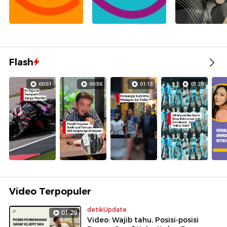
Flash
00:51
00:56
01:13
01:20
Video Terpopuler
detikUpdate
01:29
Video: Wajib tahu, Posisi-posisi