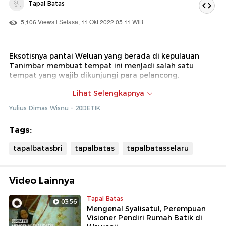
Tapal Batas
5,106 Views | Selasa, 11 Okt 2022 05:11 WIB
Eksotisnya pantai Weluan yang berada di kepulauan
Tanimbar membuat tempat ini menjadi salah satu
tempat yang wajib dikunjungi para pelancong.
Airnya yang jernih serta keanekaragaman biota laut
Lihat Selengkapnya
yang masih terjaga menjadi nilai plus bagi kalian yang
Yulius Dimas Wisnu - 20DETIK
ingin bersantai dan menghabiskan waktu bersama
keluarga atau teman.
Tags:
detikcom bersama BRI mengadakan program Tapal
tapalbatasbri
tapalbatas
tapalbatasselaru
Batas yang mengulas perkembangan ekonomi,
infrastruktur, hingga wisata di beberapa wilayah
Indonesia. Untuk mengetahui informasi dari program ini
ikuti terus berita tentang Tapal Batas di
Video Lainnya
tapalbatas.detik.com
Tapal Batas
03:56
Mengenal Syalisatul, Perempuan
Visioner Pendiri Rumah Batik di