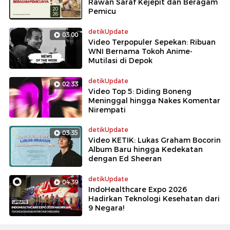
Rawan Saraf Kejepit dan Beragam
Pemicu
detikUpdate
03:00
Video Terpopuler Sepekan: Ribuan
WNI Bernama Tokoh Anime-
Mutilasi di Depok
detikUpdate
02:33
Video Top 5: Diding Boneng
Meninggal hingga Nakes Komentar
Nirempati
detikUpdate
03:35
Video KETIK: Lukas Graham Bocorin
Album Baru hingga Kedekatan
dengan Ed Sheeran
detikUpdate
04:39
IndoHealthcare Expo 2026
Hadirkan Teknologi Kesehatan dari
9 Negara!