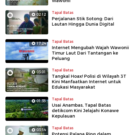
Wawonii
Tapal Batas
02:12
Perjalanan Stik Sotong: Dari
Lautan Hingga Dunia Digital
Tapal Batas
17:24
Internet Mengubah Wajah Wawonii
Timur Laut Dari Tantangan ke
Peluang
Tapal Batas
03:01
Tangkal Hoax! Polisi di Wilayah 3T
Kini Manfaatkan Internet untuk
Edukasi Masyarakat
Tapal Batas
01:35
Usai Anambas, Tapal Batas
detikcom Kini Jelajahi Konawe
Kepulauan
Tapal Batas
03:54
Potensi Palapa Ring dalam