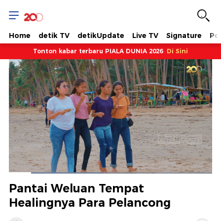
Home
detik TV
detikUpdate
Live TV
Signature
Pol
Tonton kabar terbaru PIALA DUNIA 2026
Di Sini
Dimuat
:
46.57%
Waktu
0:19
/
Durasi
2:52
Berhenti
Suara
Layar
Pantai Weluan Tempat
Hidup
Saat
Healingnya Para Pelancong
ini