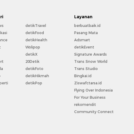
ri
Layanan
ws
detikTravel
berbuatbaik.id
kasi
detikFood
Pasang Mata
ance
detikHealth
Adsmart
t
Wolipop
detikEvent
t
detikX
Signature Awards
rt
20Detik
Trans Snow World
la
detikFoto
Trans Studio
o
detikHikmah
Bingkai.id
perti
detikPop
Ziswafctarsa.id
Flying Over Indonesia
For Your Business
rekomendit
Community Connect