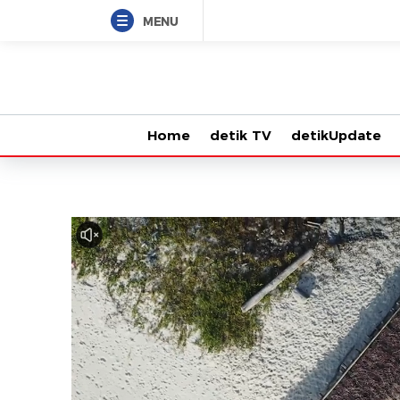
MENU
Home
detik TV
detikUpdate