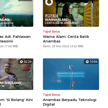
Tapal Batas
s Adi, Pahlawan
Warna Alam, Cerita Batik
Wawonii
Anambas
024 17:00 WIB
Senin, 25 Nov 2024 13:22 WIB
02:24
10:04
Tapal Batas
m 'Si Bolang' Kini
Anambas Berpadu Teknologi
l
Digital