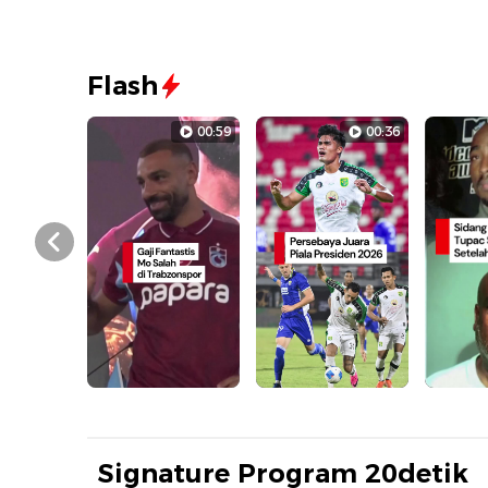
Flash
00:59
00:36
Prev
Signature Program 20detik