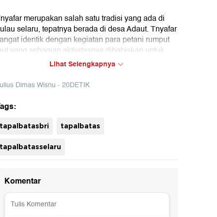
nyafar merupakan salah satu tradisi yang ada di
ulau selaru, tepatnya berada di desa Adaut. Tnyafar
angat identik dengan kegiatan para petani rumput
aut yang sebagian aktivitasnya dihabiskan untuk
embudidayakan rumput laut.
Lihat Selengkapnya
etikcom bersama BRI mengadakan program Tapal
ulius Dimas Wisnu - 20DETIK
atas yang mengulas perkembangan ekonomi,
nfrastruktur, hingga wisata di beberapa wilayah
ags:
erdepan Indonesia. Untuk mengetahui informasi dari
rogram ini ikuti terus berita tentang Tapal Batas di
uh
tapalbatasbri
tapalbatas
apalbatas.detik.com
tapalbatasselaru