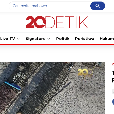
Cancel
Yang sedang ramai dicari
Tonton kabar terba
#1
data live draw sgp
#2
gempa hari ini
Live TV
Signature
Politik
Peristiwa
Hukum
#3
prabowo
#4
iran
#5
demo
2
Promoted
Terakhir yang dicari
Loading...