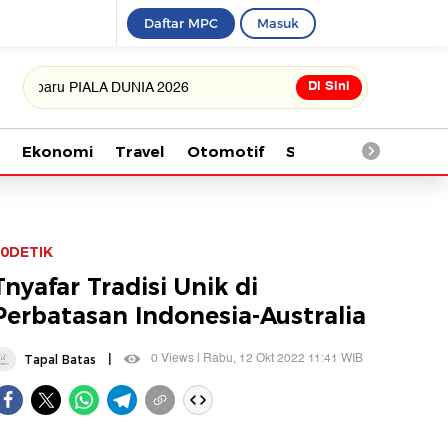
Daftar MPC
Masuk
Di Sini
ru PIALA DUNIA 2026
Ekonomi
Travel
Otomotif
Saintek
Kesehata
0DETIK
Tnyafar Tradisi Unik di
Perbatasan Indonesia-Australia
|
0 Views | Rabu, 12 Okt 2022 11:41 WIB
Tapal Batas