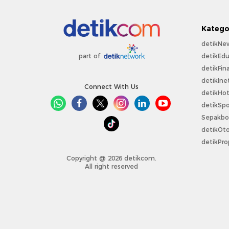
Katego
detikNe
detikEdu
part of
detikFin
detikIne
Connect With Us
detikHo
detikSpo
Sepakbo
detikOt
detikPro
Copyright @ 2026 detikcom.
All right reserved