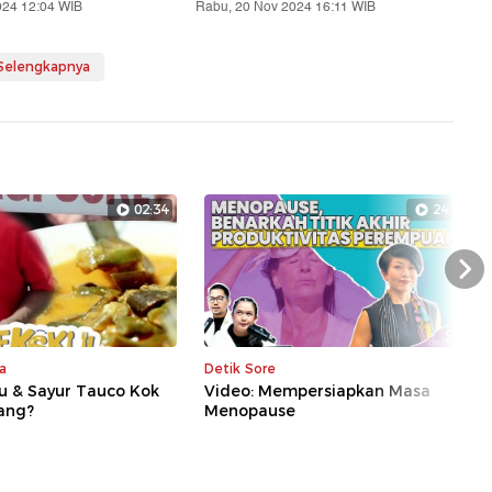
024 12:04 WIB
Rabu, 20 Nov 2024 16:11 WIB
 Selengkapnya
02:34
24:01
Nex
a
Detik Sore
u & Sayur Tauco Kok
Video: Mempersiapkan Masa
dang?
Menopause