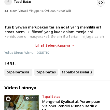
Tapal Batas
5,521 Views | Minggu, 16 Okt 2022 10:00 WIB
Tun Blyawan merupakan tarian adat yang memiliki arti
emas. Memiliki filosofi yang kuat dalam menjalani
kehidupan di masyarakat. Selain itu tarian ini juga salah
satu warisan kebudayaan yang keberadaannya harus
Lihat Selengkapnya
dilestarikan.
Yulius Dimas Wisnu - 20DETIK
detikcom bersama BRI mengadakan program Tapal
Batas yang mengulas perkembangan
Tags:
ekonomi,infrastruktur, hingga wisata di beberapa
wilayah terdepan Indonesia. Untuk mengetahui
tapalbatasbri
tapalbatas
tapalbatasselaru
Informasi dari program ini ikuti terus berita tentang
Tapal Batas di tapalbatas.detik.com
Video Lainnya
Tapal Batas
03:56
Mengenal Syalisatul, Perempuan
Visioner Pendiri Rumah Batik di