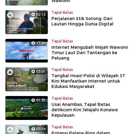
Wawonii
Tapal Batas
02:12
Perjalanan Stik Sotong: Dari
Lautan Hingga Dunia Digital
Tapal Batas
17:24
Internet Mengubah Wajah Wawonii
Timur Laut Dari Tantangan ke
Peluang
Tapal Batas
03:01
Tangkal Hoax! Polisi di Wilayah 3T
Kini Manfaatkan Internet untuk
Edukasi Masyarakat
Tapal Batas
01:35
Usai Anambas, Tapal Batas
detikcom Kini Jelajahi Konawe
Kepulauan
Tapal Batas
03:54
Potensi Palapa Ring dalam