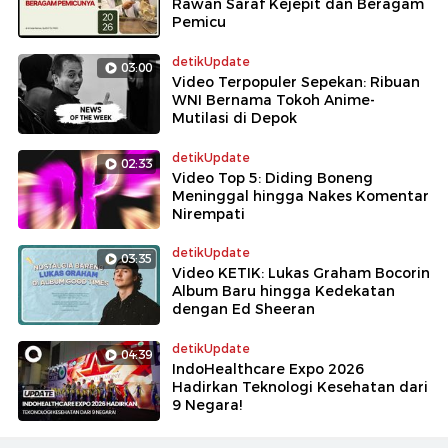
Rawan Saraf Kejepit dan Beragam
Pemicu
detikUpdate
03:00
Video Terpopuler Sepekan: Ribuan
WNI Bernama Tokoh Anime-
Mutilasi di Depok
detikUpdate
02:33
Video Top 5: Diding Boneng
Meninggal hingga Nakes Komentar
Nirempati
detikUpdate
03:35
Video KETIK: Lukas Graham Bocorin
Album Baru hingga Kedekatan
dengan Ed Sheeran
detikUpdate
04:39
IndoHealthcare Expo 2026
Hadirkan Teknologi Kesehatan dari
9 Negara!