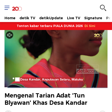
Home
detik TV
detikUpdate
Live TV
Signature
Pol
Tonton kabar terbaru PIALA DUNIA 2026
Di Sini
Dimuat
:
21.97%
Waktu
0:09
/
Durasi
5:18
Berhenti
Suara
Layar
Mengenal Tarian Adat 'Tun
Hidup
Saat
Blyawan' Khas Desa Kandar
ini