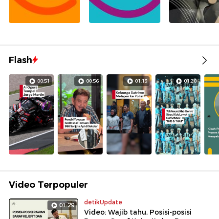
Flash
00:51
00:56
01:13
01:20
Video Terpopuler
detikUpdate
01:29
Video: Wajib tahu, Posisi-posisi