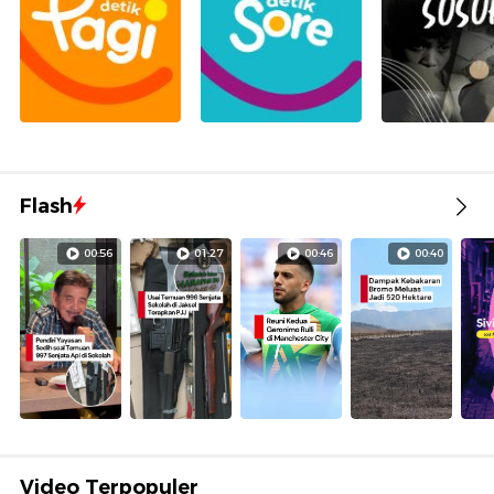
Flash
00:56
01:27
00:46
00:40
Video Terpopuler