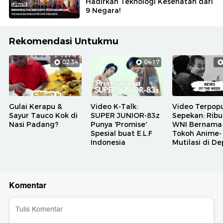
Hadirkan Teknologi Kesehatan dari
9 Negara!
Rekomendasi Untukmu
02:34
04:17
Gulai Kerapu &
Video K-Talk:
Video Terpopu
Sayur Tauco Kok di
SUPER JUNIOR-83z
Sepekan: Rib
Nasi Padang?
Punya 'Promise'
WNI Bernama
Spesial buat E.L.F
Tokoh Anime-
Indonesia
Mutilasi di D