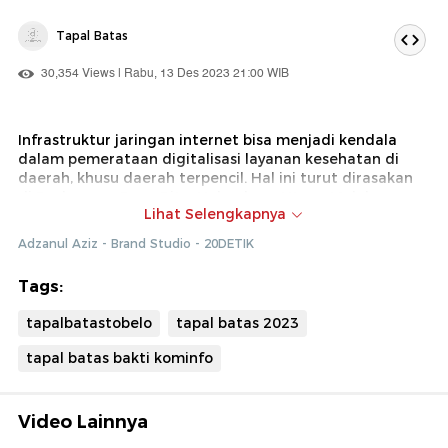
Tapal Batas
30,354 Views | Rabu, 13 Des 2023 21:00 WIB
Infrastruktur jaringan internet bisa menjadi kendala
dalam pemerataan digitalisasi layanan kesehatan di
daerah, khusu daerah terpencil. Hal ini turut dirasakan
di Puskesmas Desa Pitu, Halmahera Utara, Maluku
Lihat Selengkapnya
Utara, yang sempat kesulitan melakukan laporan
masalah kesehatan hingga berhari-hari karena sulitnya
Adzanul Aziz - Brand Studio - 20DETIK
akses internet.
Tags:
tapalbatastobelo
tapal batas 2023
Namun, kini masalah akses pelaporan Puskesmas Pitu
mulai terpecahkan berkat kehadiran BAKTI Kominfo
tapal batas bakti kominfo
yang memberikan bantuan akses internet.
Video Lainnya