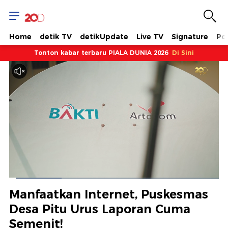
Home
detik TV
detikUpdate
Live TV
Signature
Pol
Tonton kabar terbaru PIALA DUNIA 2026
Di Sini
Dimuat
:
24.95%
Waktu
0:09
/
Durasi
4:47
Berhenti
Suara
Layar
Manfaatkan Internet, Puskesmas
Hidup
Saat
Desa Pitu Urus Laporan Cuma
Semenit!
ini