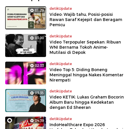
detikUpdate
01:29
Video: Wajib tahu, Posisi-posisi
Rawan Saraf Kejepit dan Beragam
Pemicu
detikUpdate
03:00
Video Terpopuler Sepekan: Ribuan
WNI Bernama Tokoh Anime-
Mutilasi di Depok
detikUpdate
02:33
Video Top 5: Diding Boneng
Meninggal hingga Nakes Komentar
Nirempati
detikUpdate
03:35
Video KETIK: Lukas Graham Bocorin
Album Baru hingga Kedekatan
dengan Ed Sheeran
detikUpdate
04:39
IndoHealthcare Expo 2026