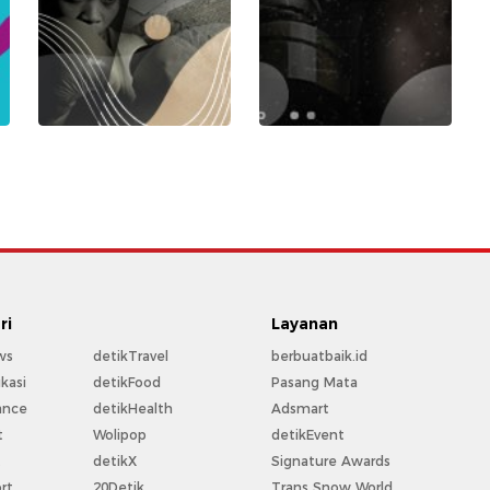
ri
Layanan
ws
detikTravel
berbuatbaik.id
kasi
detikFood
Pasang Mata
ance
detikHealth
Adsmart
t
Wolipop
detikEvent
t
detikX
Signature Awards
rt
20Detik
Trans Snow World