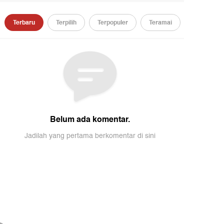
t
detikUpdate
detikUpdate
Fasilitas Posko Mudik Le Minerale
Video Misi Artemis II: J
Solusi Relaksasi Pemudik
Terjauh, Kini Pulang k
01:15
01:05
01:31