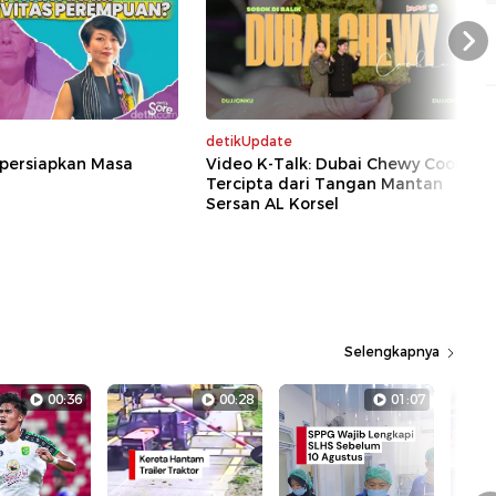
Nex
detikUpdate
persiapkan Masa
Video K-Talk: Dubai Chewy Cookie
Tercipta dari Tangan Mantan
Sersan AL Korsel
Selengkapnya
00:36
00:28
01:07