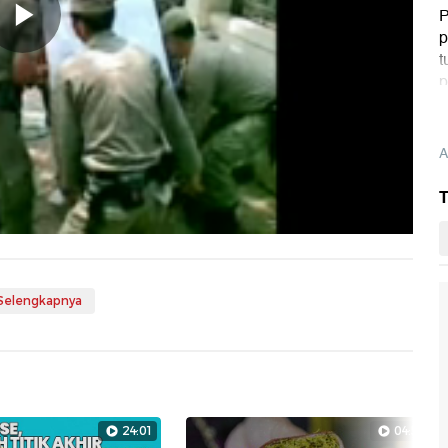
P
p
Memutarkan
t
p
Video
A
T
 Selengkapnya
24:01
04:56