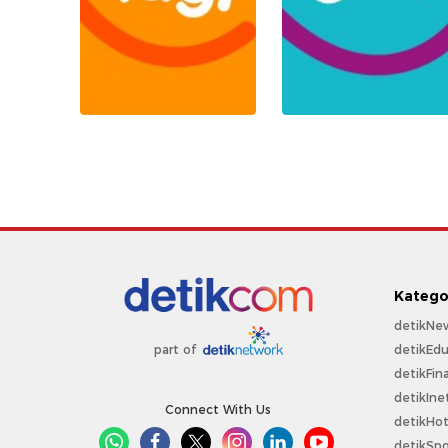
Katego
detikNe
detikEdu
part of
detikFin
detikIne
Connect With Us
detikHo
detikSpo