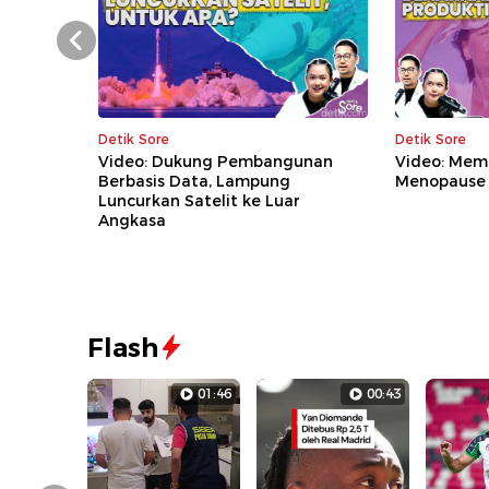
Prev
Detik Sore
Detik Sore
Video: Dukung Pembangunan
Video: Mem
Berbasis Data, Lampung
Menopause
Luncurkan Satelit ke Luar
Angkasa
Flash
01:46
00:43