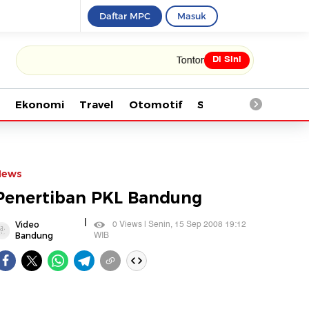
Daftar MPC
Masuk
Di Sini
Tonton kabar terbaru PIALA DUNIA 2
Ekonomi
Travel
Otomotif
Saintek
Kesehata
News
Penertiban PKL Bandung
|
0 Views | Senin, 15 Sep 2008 19:12
Video
WIB
Bandung