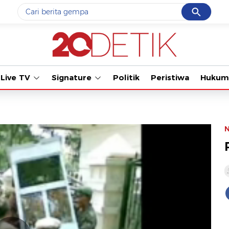
Cancel
Yang sedang ramai dicari
#1
gempa hari ini
#2
gempa
Live TV
Signature
Politik
Peristiwa
Hukum
#3
prabowo
#4
iran
#5
demo
Promoted
Terakhir yang dicari
Loading...