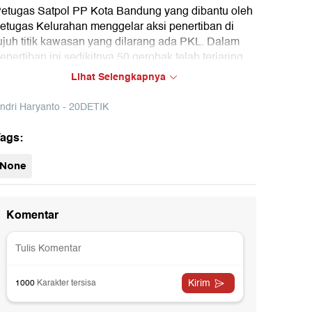
etugas Satpol PP Kota Bandung yang dibantu oleh
etugas Kelurahan menggelar aksi penertiban di
ujuh titik kawasan yang dilarang ada PKL. Dalam
enertiban ini sedikitnya 50 gerobak telah terjaring.
Lihat Selengkapnya
ndri Haryanto - 20DETIK
ags:
None
02:39