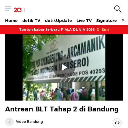
Home
detik TV
detikUpdate
Live TV
Signature
Pol
Tonton kabar terbaru PIALA DUNIA 2026
Di Sini
Memutarkan
Video
Antrean BLT Tahap 2 di Bandung
Video Bandung