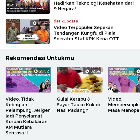
Hadirkan Teknologi Kesehatan dari
9 Negara!
detikUpdate
01:47
Video Terpopuler Sepekan:
Tendangan Kungfu di Piala
Soeratin-Staf KPK Kena OTT
Rekomendasi Untukmu
25:52
02:34
Video: Tidak
Gulai Kerapu &
Video:
Kebagian
Sayur Tauco Kok di
Mempersiapk
Pelampung, Jerigen
Nasi Padang?
Masa Menopa
jadi Penyelamat
Korban Kebakaran
KM Mutiara
Sentosa II