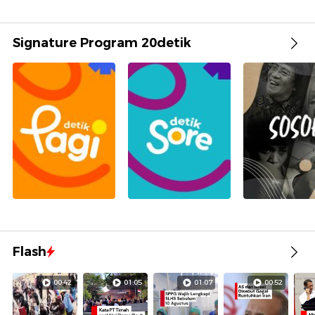
Signature Program 20detik
Flash
00:42
01:05
01:07
00:52