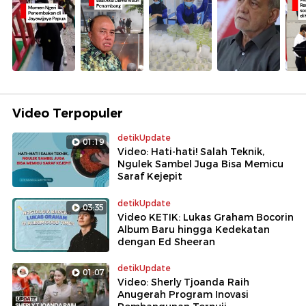
Video Terpopuler
detikUpdate
01:19
Video: Hati-hati! Salah Teknik,
Ngulek Sambel Juga Bisa Memicu
Saraf Kejepit
detikUpdate
03:35
Video KETIK: Lukas Graham Bocorin
Album Baru hingga Kedekatan
dengan Ed Sheeran
detikUpdate
01:07
Video: Sherly Tjoanda Raih
Anugerah Program Inovasi