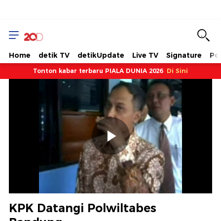
Home
detik TV
detikUpdate
Live TV
Signature
Pol
Tonton kabar terbaru PIALA DUNIA 2026
Di Sini
Memutarkan
Video
KPK Datangi Polwiltabes