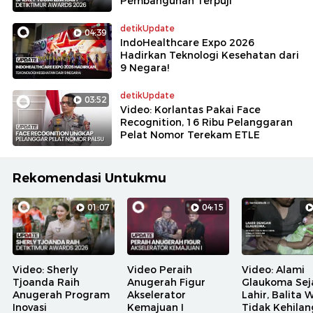
Pembangunan Terpuji
detikUpdate
04:39
IndoHealthcare Expo 2026
Hadirkan Teknologi Kesehatan dari
9 Negara!
detikUpdate
03:52
Video: Korlantas Pakai Face
Recognition, 16 Ribu Pelanggaran
Pelat Nomor Terekam ETLE
Rekomendasi Untukmu
01:07
04:15
Video: Sherly
Video Peraih
Video: Alami
Tjoanda Raih
Anugerah Figur
Glaukoma Sej
Anugerah Program
Akselerator
Lahir, Balita 
Inovasi
Kemajuan I
Tidak Kehila