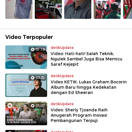
Video Terpopuler
detikUpdate
01:19
Video: Hati-hati! Salah Teknik,
Ngulek Sambel Juga Bisa Memicu
Saraf Kejepit
detikUpdate
03:35
Video KETIK: Lukas Graham Bocorin
Album Baru hingga Kedekatan
dengan Ed Sheeran
detikUpdate
01:07
Video: Sherly Tjoanda Raih
Anugerah Program Inovasi
Pembangunan Terpuji