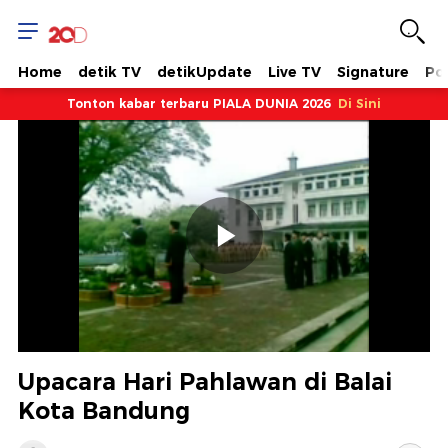
Home
detik TV
detikUpdate
Live TV
Signature
Pol
Tonton kabar terbaru PIALA DUNIA 2026
Di Sini
Memutarkan
Video
Upacara Hari Pahlawan di Balai
Kota Bandung