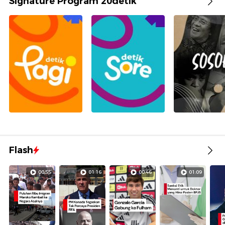
Signature Program 20detik
Flash
00:55
01:16
00:46
01:09