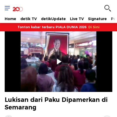
Home
detik TV
detikUpdate
Live TV
Signature
Pol
Tonton kabar terbaru PIALA DUNIA 2026
Di Sini
Memutarkan
Video
Lukisan dari Paku Dipamerkan di
Semarang