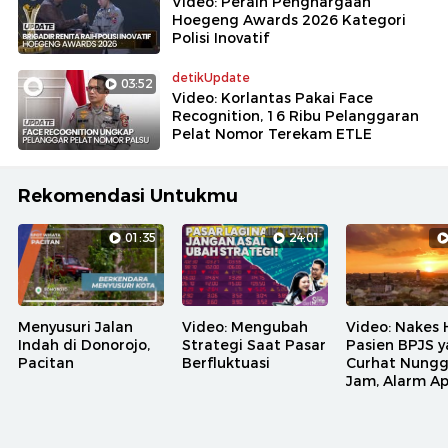
Video: Peraih Penghargaan
Hoegeng Awards 2026 Kategori
Polisi Inovatif
detikUpdate
03:52
Video: Korlantas Pakai Face
Recognition, 16 Ribu Pelanggaran
Pelat Nomor Terekam ETLE
Rekomendasi Untukmu
01:35
24:01
Menyusuri Jalan
Video: Mengubah
Video: Nakes 
Indah di Donorojo,
Strategi Saat Pasar
Pasien BPJS 
Pacitan
Berfluktuasi
Curhat Nungg
Jam, Alarm A