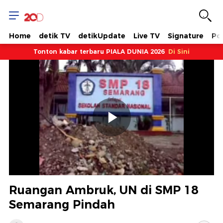
Home
detik TV
detikUpdate
Live TV
Signature
Pol
Tonton kabar terbaru PIALA DUNIA 2026
Di Sini
Memutarkan
Video
Ruangan Ambruk, UN di SMP 18
Semarang Pindah