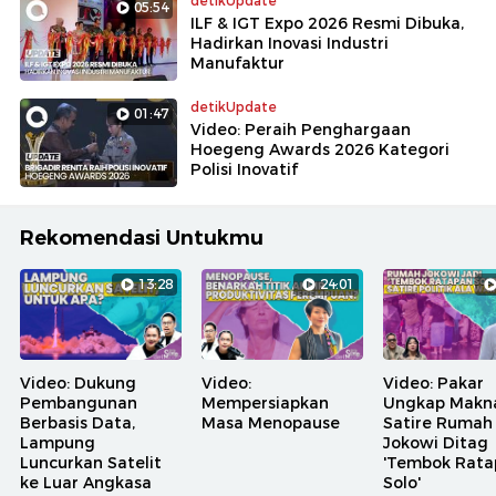
detikUpdate
05:54
ILF & IGT Expo 2026 Resmi Dibuka,
Hadirkan Inovasi Industri
Manufaktur
detikUpdate
01:47
Video: Peraih Penghargaan
Hoegeng Awards 2026 Kategori
Polisi Inovatif
Rekomendasi Untukmu
13:28
24:01
Video: Dukung
Video:
Video: Pakar
Pembangunan
Mempersiapkan
Ungkap Makn
Berbasis Data,
Masa Menopause
Satire Rumah
Lampung
Jokowi Ditag
Luncurkan Satelit
'Tembok Rata
ke Luar Angkasa
Solo'