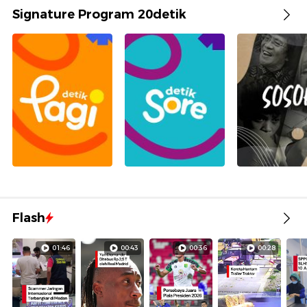
Signature Program 20detik
Flash
01:46
00:43
00:36
00:28