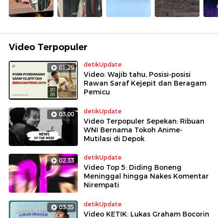
Video Terpopuler
detikUpdate
01:29
Video: Wajib tahu, Posisi-posisi
Rawan Saraf Kejepit dan Beragam
Pemicu
detikUpdate
03:00
Video Terpopuler Sepekan: Ribuan
WNI Bernama Tokoh Anime-
Mutilasi di Depok
detikUpdate
02:33
Video Top 5: Diding Boneng
Meninggal hingga Nakes Komentar
Nirempati
detikUpdate
03:35
Video KETIK: Lukas Graham Bocorin