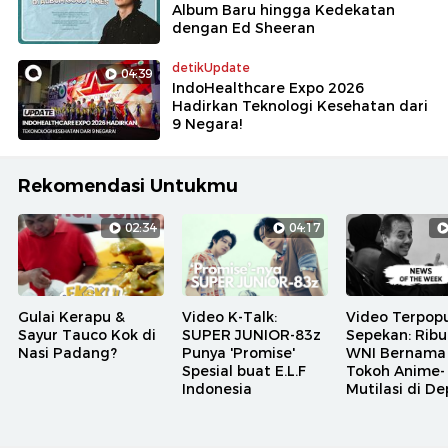
Album Baru hingga Kedekatan
dengan Ed Sheeran
detikUpdate
04:39
IndoHealthcare Expo 2026
Hadirkan Teknologi Kesehatan dari
9 Negara!
Rekomendasi Untukmu
02:34
04:17
Gulai Kerapu &
Video K-Talk:
Video Terpopu
Sayur Tauco Kok di
SUPER JUNIOR-83z
Sepekan: Rib
Nasi Padang?
Punya 'Promise'
WNI Bernama
Spesial buat E.L.F
Tokoh Anime-
Indonesia
Mutilasi di D