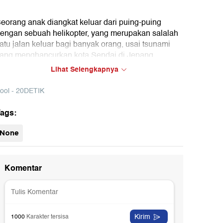
eorang anak diangkat keluar dari puing-puing
engan sebuah helikopter, yang merupakan salalah
atu jalan keluar bagi banyak orang, usai tsunami
ang menghancurkan kota Sendai di Jepang.
Lihat Selengkapnya
ool - 20DETIK
ags:
None
01:06