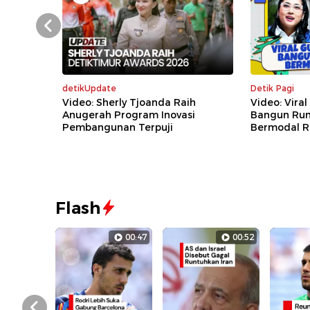
Prev
detikUpdate
Detik Pagi
Video: Sherly Tjoanda Raih
Video: Vira
Anugerah Program Inovasi
Bangun Ru
Pembangunan Terpuji
Bermodal R
Flash
00:47
00:52