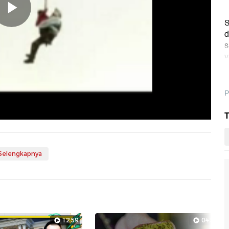
Memutarkan
S
d
s
y
Video
P
T
 Selengkapnya
12:59
04:56