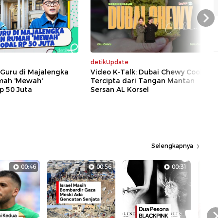
Nex
detikUpdate
l Guru di Majalengka
Video K-Talk: Dubai Chewy Cookie
mah 'Mewah'
Tercipta dari Tangan Mantan
p 50 Juta
Sersan AL Korsel
Selengkapnya
00:46
00:56
00:31