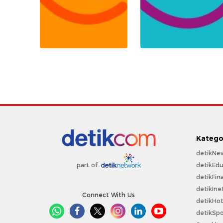
Katego
detikNe
detikEdu
part of
detikFin
detikIne
Connect With Us
detikHo
detikSpo