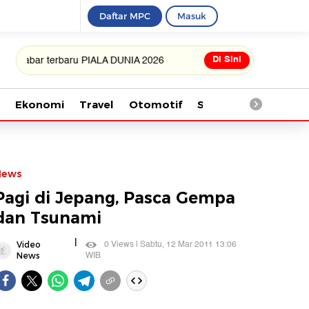
Daftar MPC
Masuk
Di Sini
abar terbaru PIALA DUNIA 2026
Ekonomi
Travel
Otomotif
Saintek
Kesehata
News
Pagi di Jepang, Pasca Gempa
dan Tsunami
|
0 Views | Sabtu, 12 Mar 2011 13:06
Video
WIB
News