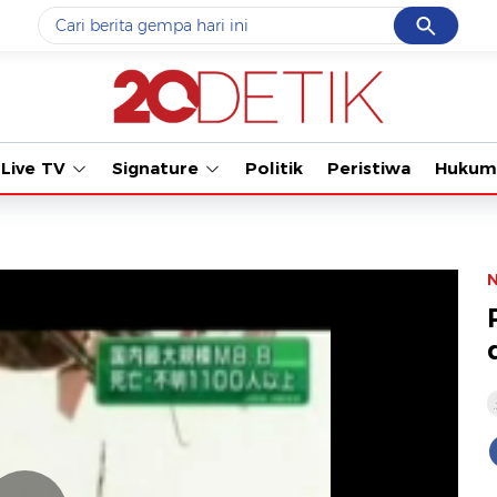
Cancel
Yang sedang ramai dicari
Tonton k
#1
data live draw sgp
#2
kebakaran
Live TV
Signature
Politik
Peristiwa
Hukum
#3
prabowo
#4
iran
#5
gempa hari ini
Promoted
Terakhir yang dicari
Loading...