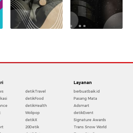
ri
Layanan
ws
detikTravel
berbuatbaik.id
kasi
detikFood
Pasang Mata
ance
detikHealth
Adsmart
t
Wolipop
detikEvent
t
detikX
Signature Awards
rt
20Detik
Trans Snow World