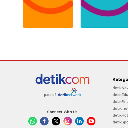
Katego
detikNe
detikEdu
part of
detikFin
detikIne
Connect With Us
detikHo
detikSpo