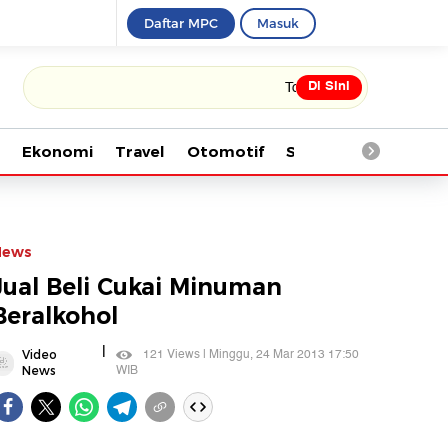
Daftar MPC
Masuk
Di Sini
Tonton kabar terbaru PIALA DU
Ekonomi
Travel
Otomotif
Saintek
Kesehata
News
Jual Beli Cukai Minuman
Beralkohol
|
121 Views | Minggu, 24 Mar 2013 17:50
Video
WIB
News