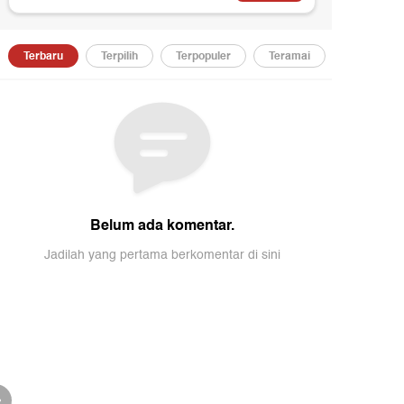
t
Blak-blakan
Detik Pagi
Menuju Kota Global, Pramono
Video: Puasa Niatnya I
Bicara Jakarta Terbuka bagi
Sehatnya Ikhtiar
Pendatang
01:13
01:14
01:18