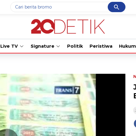
Cancel
Yang sedang ramai dicari
#1
ketik
#2
bromo
Live TV
Signature
Politik
Peristiwa
Hukum
#3
streaming motogp
#4
prabowo
#5
data live draw sgp
Promoted
Terakhir yang dicari
Loading...