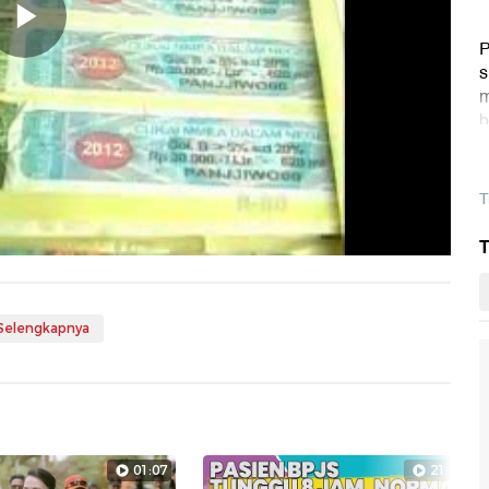
Memutarkan
P
s
m
b
Video
d
T
T
 Selengkapnya
01:07
21:17