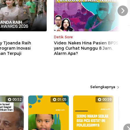
Nex
Detik Sore
ly Tjoanda Raih
Video: Nakes Hina Pasien BPJS
rogram Inovasi
yang Curhat Nunggu 8 Jam,
n Terpuji
Alarm Apa?
Selengkapnya
00:52
01:05
00:59