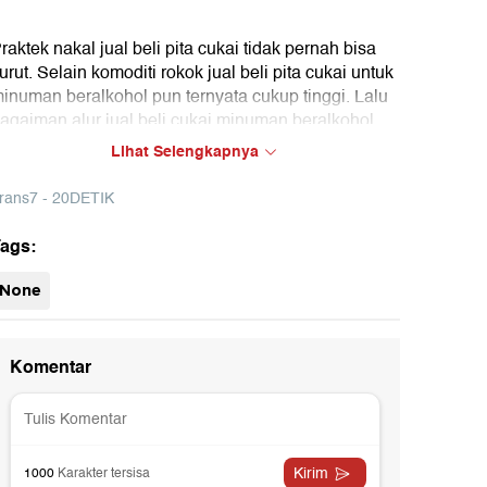
raktek nakal jual beli pita cukai tidak pernah bisa
urut. Selain komoditi rokok jual beli pita cukai untuk
inuman beralkohol pun ternyata cukup tinggi. Lalu
agaiman alur jual beli cukai minuman beralkohol
an mengapa bea cukai terkesan tutup mata?
Lihat Selengkapnya
rans7 - 20DETIK
ags:
None
28:18