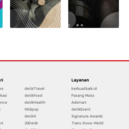
ri
Layanan
ws
detikTravel
berbuatbaik.id
kasi
detikFood
Pasang Mata
ance
detikHealth
Adsmart
t
Wolipop
detikEvent
t
detikX
Signature Awards
rt
20Detik
Trans Snow World