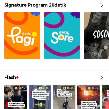
Signature Program 20detik
Flash
00:46
01:06
00:35
00:55