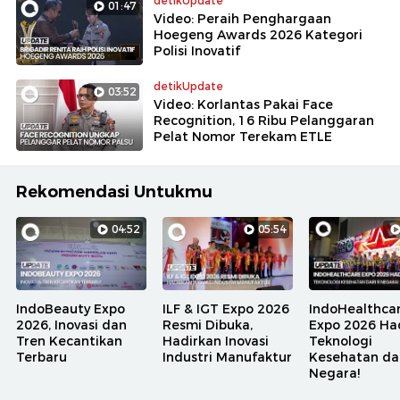
detikUpdate
01:47
Video: Peraih Penghargaan
Hoegeng Awards 2026 Kategori
Polisi Inovatif
detikUpdate
03:52
Video: Korlantas Pakai Face
Recognition, 16 Ribu Pelanggaran
Pelat Nomor Terekam ETLE
Rekomendasi Untukmu
04:52
05:54
IndoBeauty Expo
ILF & IGT Expo 2026
IndoHealthca
2026, Inovasi dan
Resmi Dibuka,
Expo 2026 Ha
Tren Kecantikan
Hadirkan Inovasi
Teknologi
Terbaru
Industri Manufaktur
Kesehatan dar
Negara!