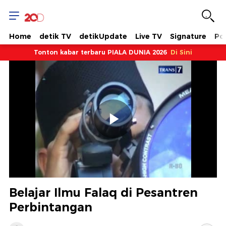
Home
detik TV
detikUpdate
Live TV
Signature
Pol
Tonton kabar terbaru PIALA DUNIA 2026
Di Sini
Memutarkan
Video
Belajar Ilmu Falaq di Pesantren
Perbintangan