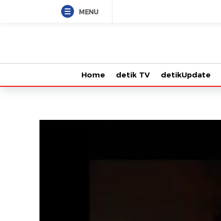
MENU
Home
detik TV
detikUpdate