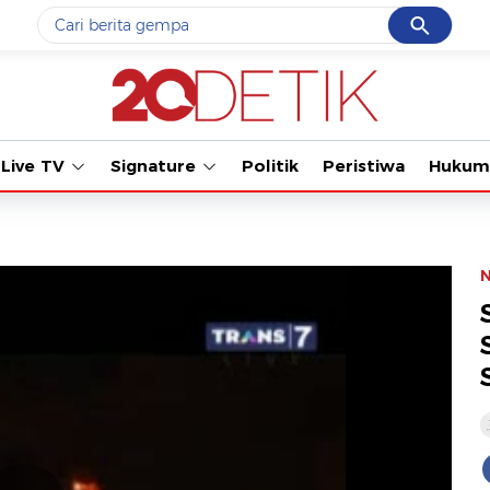
Cancel
Yang sedang ramai dicari
#1
gempa hari ini
#2
gempa
Live TV
Signature
Politik
Peristiwa
Hukum
#3
iran
#4
demo
#5
prabowo
Promoted
Terakhir yang dicari
Loading...