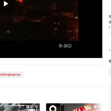
Memutarkan
S
d
H
Video
r
k
T
T
 Selengkapnya
01:10
04:39