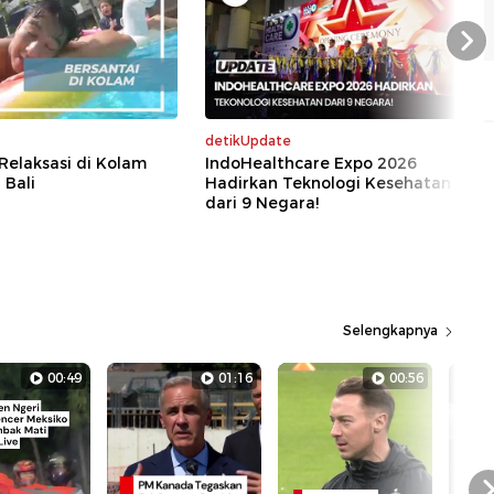
Nex
detikUpdate
 Relaksasi di Kolam
IndoHealthcare Expo 2026
 Bali
Hadirkan Teknologi Kesehatan
dari 9 Negara!
Selengkapnya
00:49
01:16
00:56