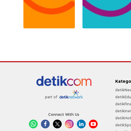
Katego
detikNe
detikEdu
part of
detikFin
detikIne
Connect With Us
detikHo
detikSpo