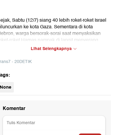
ejak, Sabtu (12/7) siang 40 lebih roket-roket Israel
iluncurkan ke kota Gaza. Sementara di kota
ebron, warga bersorak-sorai saat menyaksikan
oket-roket Hamas nampak di langit menyerang
awasan Israel.
Lihat Selengkapnya
rans7 - 20DETIK
ags:
None
09:18