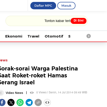
Daftar MPC
Masuk
Di Sini
Tonton kabar terbaru PIALA DUNIA 2026
Ekonomi
Travel
Otomotif
Saintek
Kesehata
News
Sorak-sorai Warga Palestina
Saat Roket-roket Hamas
Serang Israel
|
0 Views | Senin, 14 Jul 2014 09:49 WIB
Video News