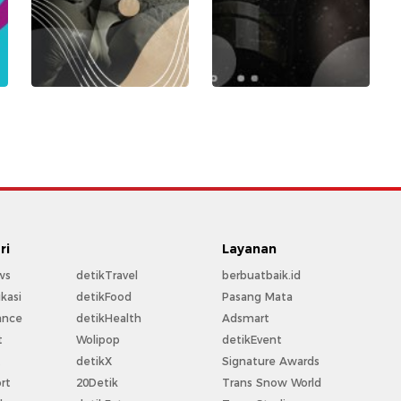
ri
Layanan
ws
detikTravel
berbuatbaik.id
kasi
detikFood
Pasang Mata
ance
detikHealth
Adsmart
t
Wolipop
detikEvent
t
detikX
Signature Awards
rt
20Detik
Trans Snow World