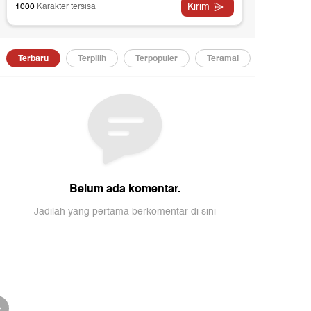
t
Detik Pagi
detikUpdate
Video: Kebakaran Kaldera Bromo
Video: Sering Dengar 
Berhasil Dipadamkan, Petugas
Kejepit L4-L5, Apa Sih 
Masih Lakukan Pendinginan
00:35
00:46
01:13