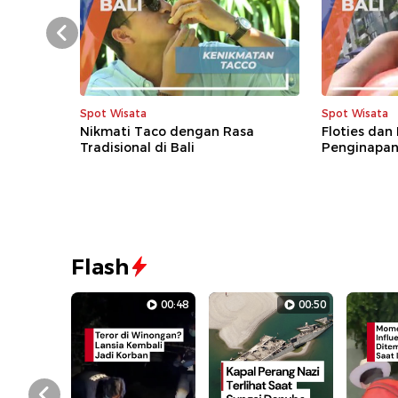
Prev
Spot Wisata
Spot Wisata
Nikmati Taco dengan Rasa
Floties dan
Tradisional di Bali
Penginapan
Flash
00:48
00:50