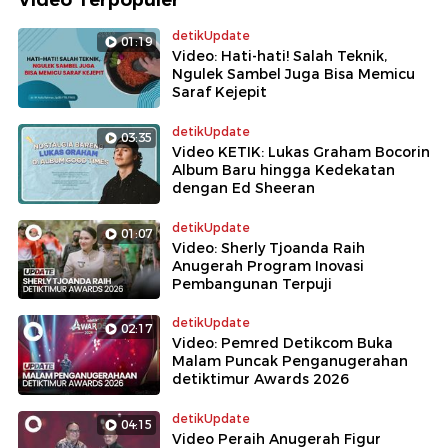
detikUpdate
01:19
Video: Hati-hati! Salah Teknik,
Ngulek Sambel Juga Bisa Memicu
Saraf Kejepit
detikUpdate
03:35
Video KETIK: Lukas Graham Bocorin
Album Baru hingga Kedekatan
dengan Ed Sheeran
detikUpdate
01:07
Video: Sherly Tjoanda Raih
Anugerah Program Inovasi
Pembangunan Terpuji
detikUpdate
02:17
Video: Pemred Detikcom Buka
Malam Puncak Penganugerahan
detiktimur Awards 2026
detikUpdate
04:15
Video Peraih Anugerah Figur