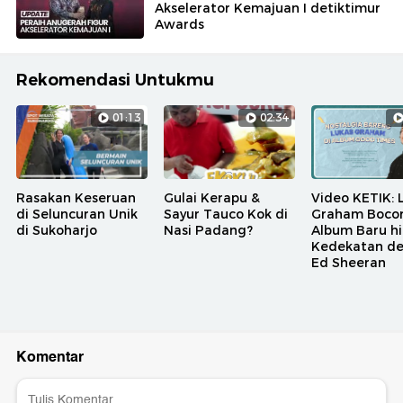
Akselerator Kemajuan I detiktimur
Awards
Rekomendasi Untukmu
01:13
02:34
Rasakan Keseruan
Gulai Kerapu &
Video KETIK: 
di Seluncuran Unik
Sayur Tauco Kok di
Graham Bocor
di Sukoharjo
Nasi Padang?
Album Baru h
Kedekatan d
Ed Sheeran