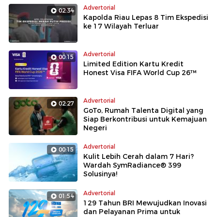
Advertorial
02:34
Kapolda Riau Lepas 8 Tim Ekspedisi
ke 17 Wilayah Terluar
Advertorial
00:15
Limited Edition Kartu Kredit
Honest Visa FIFA World Cup 26™️
Advertorial
02:27
GoTo, Rumah Talenta Digital yang
Siap Berkontribusi untuk Kemajuan
Negeri
Advertorial
00:15
Kulit Lebih Cerah dalam 7 Hari?
Wardah SymRadiance® 399
Solusinya!
Advertorial
01:54
129 Tahun BRI Mewujudkan Inovasi
dan Pelayanan Prima untuk