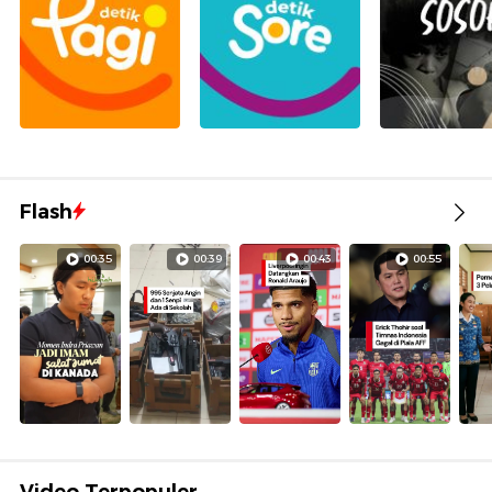
Flash
00:35
00:39
00:43
00:55
Video Terpopuler