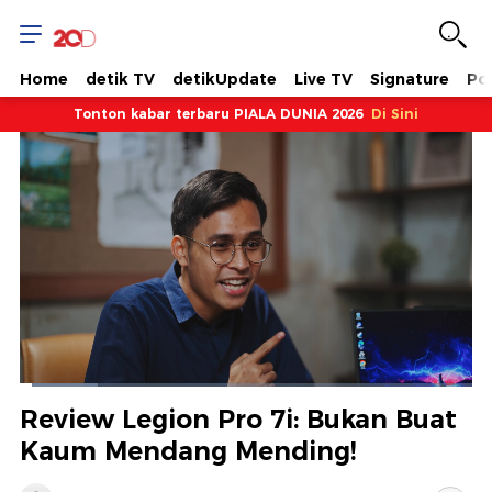
Home
detik TV
detikUpdate
Live TV
Signature
Pol
Tonton kabar terbaru PIALA DUNIA 2026
Di Sini
Dimuat
:
17.25%
Waktu
0:12
/
Durasi
7:08
Berhenti
Suara
Layar
Review Legion Pro 7i: Bukan Buat
Hidup
Saat
Kaum Mendang Mending!
ini