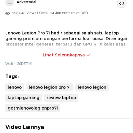
Advertorial
128,648 Views | Sabtu, 14 Jun 2025 09:39 WIB
Lenovo Legion Pro 7i hadir sebagai salah satu laptop
gaming premium dengan performa luar biasa. Ditenagai
prosesor Intel generasi terbaru dan GPU RTX kelas atas,
pengalaman gaming dan multitasking terasa mulus
Lihat Selengkapnya
tanpa hambatan. Desainnya kokoh, elegan, dan penuh
fitur yang memanjakan gamer profesional. Simak ulasan
Wafi - 20DETIK
lengkapnya untuk tahu apakah laptop ini layak jadi
senjata utamamu!
Tags:
lenovo
lenovo legion pro 7i
lenovo legion
laptop gaming
review laptop
gotmlenovolegionpro7i
Video Lainnya