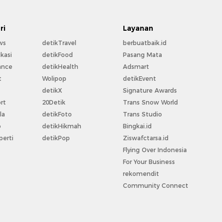
ri
Layanan
ws
detikTravel
berbuatbaik.id
kasi
detikFood
Pasang Mata
ance
detikHealth
Adsmart
t
Wolipop
detikEvent
t
detikX
Signature Awards
rt
20Detik
Trans Snow World
la
detikFoto
Trans Studio
o
detikHikmah
Bingkai.id
perti
detikPop
Ziswafctarsa.id
Flying Over Indonesia
For Your Business
rekomendit
Community Connect