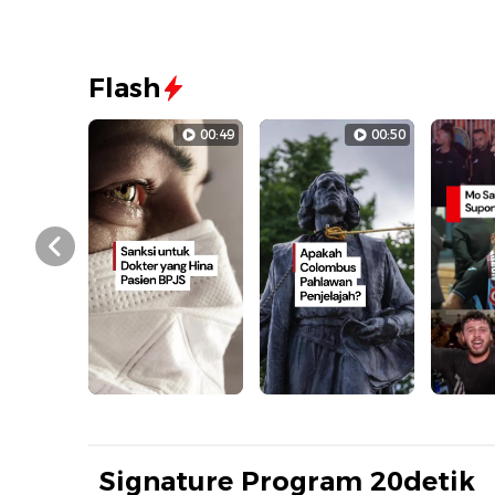
Flash
00:49
00:50
Prev
Signature Program 20detik