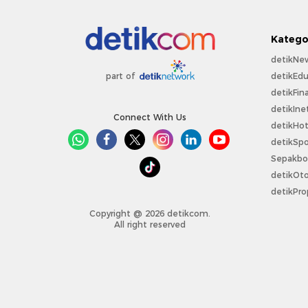
Katego
detikNe
detikEdu
part of
detikFin
detikIne
Connect With Us
detikHo
detikSpo
Sepakbo
detikOt
detikPro
Copyright @ 2026 detikcom.
All right reserved