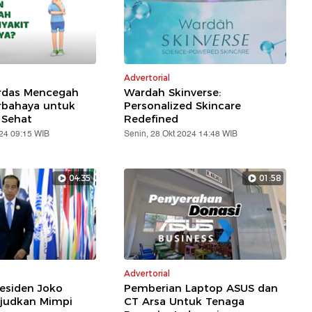
Advertorial
rdas Mencegah
Wardah Skinverse:
rbahaya untuk
Personalized Skincare
 Sehat
Redefined
24 09:15 WIB
Senin, 28 Okt 2024 14:48 WIB
04:35
01:58
Advertorial
esiden Joko
Pemberian Laptop ASUS dan
judkan Mimpi
CT Arsa Untuk Tenaga