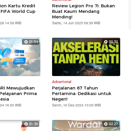
ion Kartu Kredit
Review Legion Pro 7i: Bukan
 FIFA World Cup
Buat Kaum Mendang
Mending!
026 14:59 WIB
Sabtu, 14 Jun 2025 09:39 WIB
01:54
00:30
Advertorial
BRI Mewujudkan
Perjalanan 67 Tahun
 Pelayanan Prima
Pertamina: Dedikasi untuk
esia
Negeri!
024 16:00 WIB
Senin, 16 Des 2024 10:00 WIB
01:30
02:27