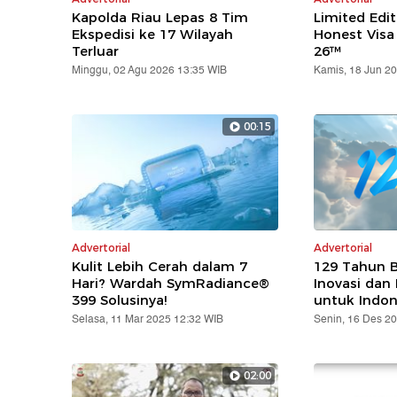
Kapolda Riau Lepas 8 Tim
Limited Edit
Ekspedisi ke 17 Wilayah
Honest Visa
Terluar
26™️
Minggu, 02 Agu 2026 13:35 WIB
Kamis, 18 Jun 2
00:15
Advertorial
Advertorial
Kulit Lebih Cerah dalam 7
129 Tahun 
Hari? Wardah SymRadiance®
Inovasi dan
399 Solusinya!
untuk Indon
Selasa, 11 Mar 2025 12:32 WIB
Senin, 16 Des 2
02:00