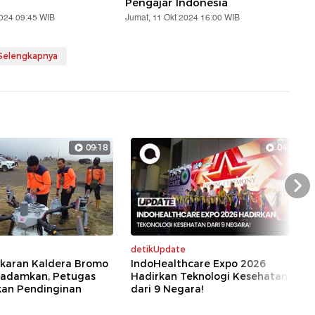
Pengajar Indonesia
2024 09:45 WIB
Jumat, 11 Okt 2024 16:00 WIB
 Selengkapnya
09:18
04:39
Nex
detikUpdate
akaran Kaldera Bromo
IndoHealthcare Expo 2026
ipadamkan, Petugas
Hadirkan Teknologi Kesehatan
kan Pendinginan
dari 9 Negara!