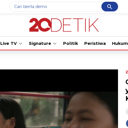
Cancel
Yang sedang ramai dicari
Tonton kabar terbaru PIALA DU
#1
gempa hari ini
#2
gempa
Live TV
Signature
Politik
Peristiwa
Hukum
#3
iran
#4
demo
#5
prabowo
2
Promoted
Terakhir yang dicari
Loading...