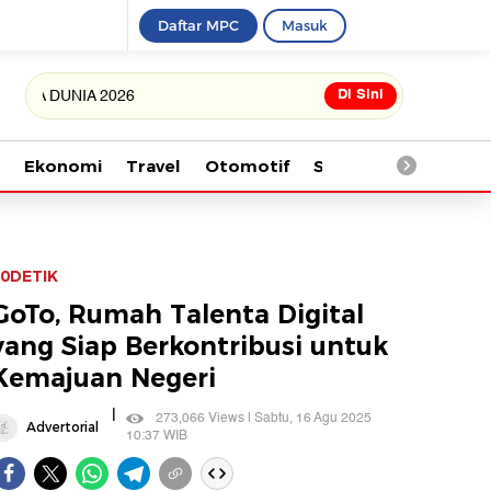
Daftar MPC
Masuk
Di Sini
NIA 2026
Ekonomi
Travel
Otomotif
Saintek
Kesehata
0DETIK
GoTo, Rumah Talenta Digital
yang Siap Berkontribusi untuk
Kemajuan Negeri
|
273,066 Views | Sabtu, 16 Agu 2025
Advertorial
10:37 WIB