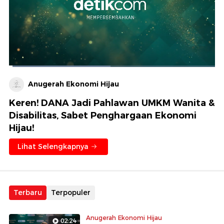
Dimuat
:
49.17%
Waktu
0:02
/
Durasi
2:24
Berhenti
Suara
Layar
Anugerah Ekonomi Hijau
Hidup
Saat
Keren! DANA Jadi Pahlawan UMKM Wanita &
ini
Disabilitas, Sabet Penghargaan Ekonomi
Hijau!
Lihat Selengkapnya
Terbaru
Terpopuler
Anugerah Ekonomi Hijau
02:24