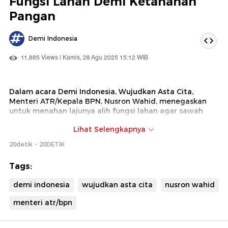
Fungsi Lahan Demi Ketahanan
Pangan
ini
Demi Indonesia
11,885 Views | Kamis, 28 Agu 2025 15:12 WIB
Dalam acara Demi Indonesia, Wujudkan Asta Cita,
Menteri ATR/Kepala BPN, Nusron Wahid, menegaskan
untuk menahan lajunya alih fungsi lahan agar sawah
tidak menjadi kawasan industri hingga perumahan.
Lihat Selengkapnya
Simak penjelasan lengkapnya disini.
20detik - 20DETIK
Tags:
demi indonesia
wujudkan asta cita
nusron wahid
menteri atr/bpn