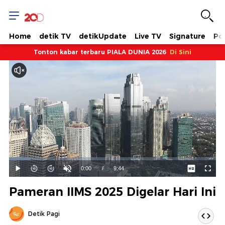
Home
detik TV
detikUpdate
Live TV
Signature
Pol
Tonton kabar terbaru PIALA DUNIA 2026
Di Sini
Dimuat
:
10.27%
Waktu
0:00
/
Durasi
9:44
Mainkan
Suara
Layar
Hidup
Saat
Pameran IIMS 2025 Digelar Hari Ini
ini
Detik Pagi