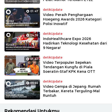
detikUpdate
01:47
Video: Peraih Penghargaan
Hoegeng Awards 2026 Kategori
Polisi Inovatif
detikUpdate
04:39
IndoHealthcare Expo 2026
Hadirkan Teknologi Kesehatan dari
9 Negara!
detikUpdate
01:47
Video Terpopuler Sepekan:
Tendangan Kungfu di Piala
Soeratin-Staf KPK Kena OTT
detikUpdate
00:49
Video Gempa di Jepang: Rumah
Terbakar, Kereta Terguling-Mal
Runtuh
Rekomendasi Untukmu