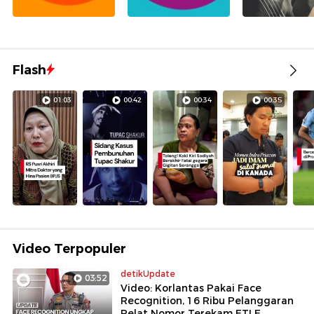
Flash
01:03
00:42
00:34
00:35
Video Terpopuler
detikUpdate
03:52
Video: Korlantas Pakai Face
Recognition, 16 Ribu Pelanggaran
Pelat Nomor Terekam ETLE