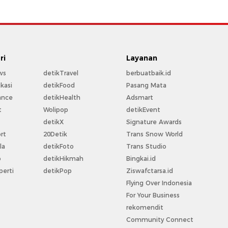
ri
Layanan
ws
detikTravel
berbuatbaik.id
kasi
detikFood
Pasang Mata
ance
detikHealth
Adsmart
t
Wolipop
detikEvent
t
detikX
Signature Awards
rt
20Detik
Trans Snow World
la
detikFoto
Trans Studio
o
detikHikmah
Bingkai.id
perti
detikPop
Ziswafctarsa.id
Flying Over Indonesia
For Your Business
rekomendit
Community Connect