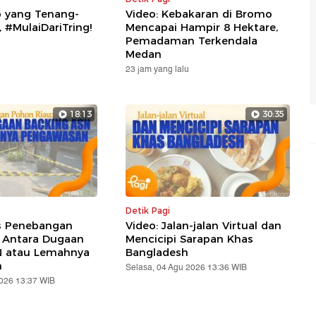
p yang Tenang-
Video: Kebakaran di Bromo
 #MulaiDariTring!
Mencapai Hampir 8 Hektare,
Pemadaman Terkendala
Medan
23 jam yang lalu
18:13
30:35
Detik Pagi
s Penebangan
Video: Jalan-jalan Virtual dan
 Antara Dugaan
Mencicipi Sarapan Khas
N atau Lemahnya
Bangladesh
n
Selasa, 04 Agu 2026 13:36 WIB
2026 13:37 WIB