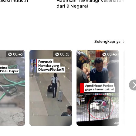
ovasi Industri
Hadirkan Teknologi Kesehatan
dari 9 Negara!
Selengkapnya
00:43
00:35
00:46