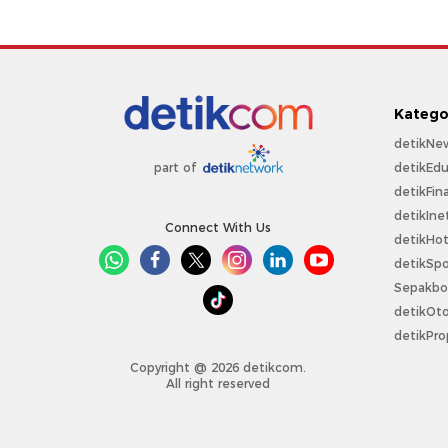
Katego
detikNe
detikEdu
part of
detikFin
detikIne
Connect With Us
detikHo
detikSpo
Sepakbo
detikOt
detikPro
Copyright @ 2026 detikcom.
All right reserved