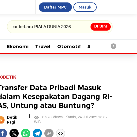
Daftar MPC
Masuk
Di Sini
 terbaru PIALA DUNIA 2026
Ekonomi
Travel
Otomotif
Saintek
Kesehata
0DETIK
Transfer Data Pribadi Masuk
dalam Kesepakatan Dagang RI-
AS, Untung atau Buntung?
|
6,273 Views | Kamis, 24 Jul 2025 13:07
Detik
WIB
Pagi