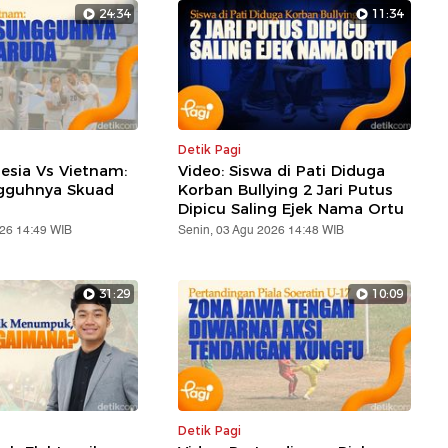
24:34
11:34
Detik Pagi
nesia Vs Vietnam:
Video: Siswa di Pati Diduga
ngguhnya Skuad
Korban Bullying 2 Jari Putus
Dipicu Saling Ejek Nama Ortu
026 14:49 WIB
Senin, 03 Agu 2026 14:48 WIB
31:29
10:09
Detik Pagi