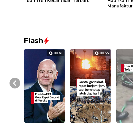
dan Tren Kecantikan Terbaru
Hadirkan In
Manufaktur
Flash
00:41
00:55
Prev