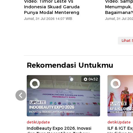
Video: Timor Leste Vs
Video: Samp
Indonesia Skuad Garuda
Menumpuk, 
Punya Modal Mentereng
Bagaimana?
Jumat, 31 Jul 2026 14:07 WIB
Jumat, 31 Jul 20
Lihat
Rekomendasi Untukmu
04:52
Prev
detikUpdate
detikUpdate
IndoBeauty Expo 2026, Inovasi
ILF & IGT E