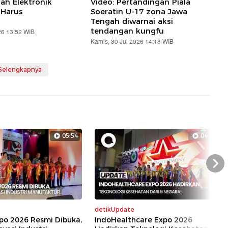
ah Elektronik
Video: Pertandingan Piala
Harus
Soeratin U-17 zona Jawa
Tengah diwarnai aksi
tendangan kungfu
26 13:52 WIB
Kamis, 30 Jul 2026 14:18 WIB
 Selengkapnya
05:54
04:39
Nex
detikUpdate
xpo 2026 Resmi Dibuka,
IndoHealthcare Expo 2026