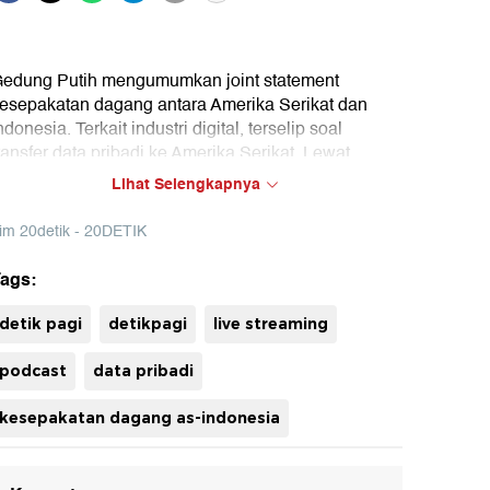
edung Putih mengumumkan joint statement
esepakatan dagang antara Amerika Serikat dan
ndonesia. Terkait industri digital, terselip soal
ransfer data pribadi ke Amerika Serikat. Lewat
esepakatan ini, tarif resiprokal Indonesia turun
Lihat Selengkapnya
enjadi 19%. Namun, apakah transfer data pribadi
enguntungkan Indonesia? Atau justru lebih banyak
im 20detik - 20DETIK
uginya? Simak pembahasan lengkapnya hanya di
etikPagi!
ags:
uh
detik pagi
detikpagi
live streaming
podcast
data pribadi
kesepakatan dagang as-indonesia