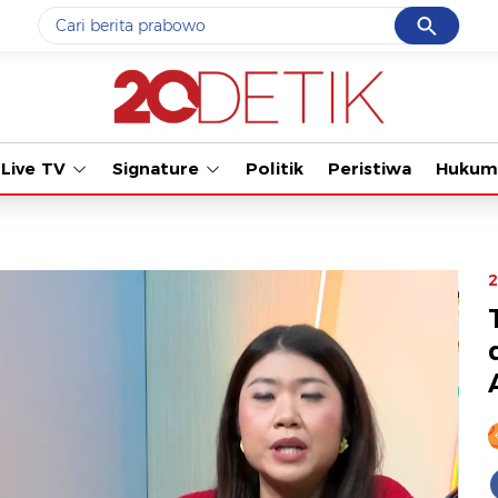
Cancel
Yang sedang ramai dicari
Tonton kabar
#1
gempa hari ini
#2
demo
Live TV
Signature
Politik
Peristiwa
Hukum
#3
gempa
#4
iran
#5
prabowo
2
Promoted
Terakhir yang dicari
Loading...