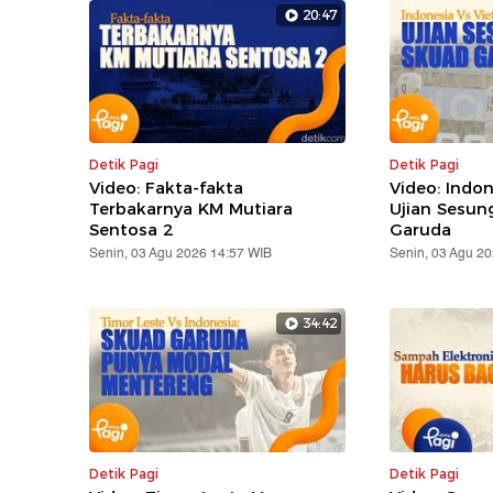
20:47
Detik Pagi
Detik Pagi
Video: Fakta-fakta
Video: Indo
Terbakarnya KM Mutiara
Ujian Sesu
Sentosa 2
Garuda
Senin, 03 Agu 2026 14:57 WIB
Senin, 03 Agu 2
34:42
Detik Pagi
Detik Pagi