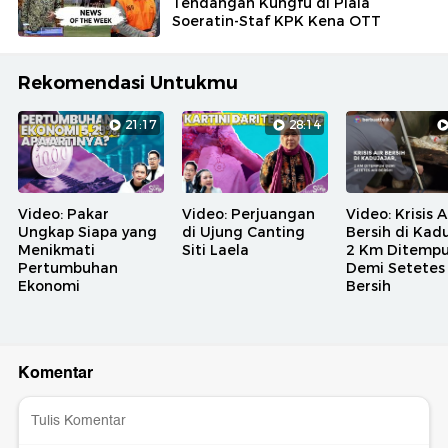
Tendangan Kungfu di Piala
Soeratin-Staf KPK Kena OTT
Rekomendasi Untukmu
21:17
28:14
Video: Pakar
Video: Perjuangan
Video: Krisis A
Ungkap Siapa yang
di Ujung Canting
Bersih di Kadu
Menikmati
Siti Laela
2 Km Ditemp
Pertumbuhan
Demi Setetes 
Ekonomi
Bersih