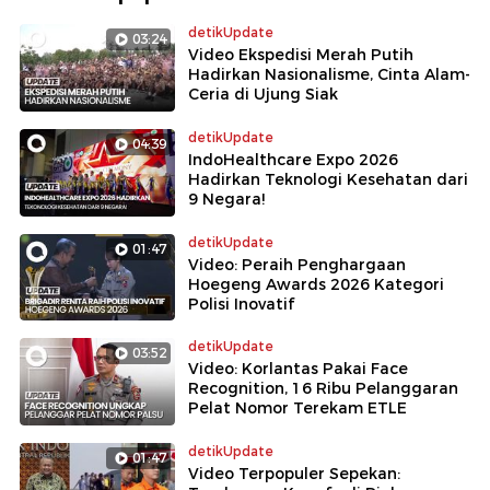
detikUpdate
03:24
Video Ekspedisi Merah Putih
Hadirkan Nasionalisme, Cinta Alam-
Ceria di Ujung Siak
detikUpdate
04:39
IndoHealthcare Expo 2026
Hadirkan Teknologi Kesehatan dari
9 Negara!
detikUpdate
01:47
Video: Peraih Penghargaan
Hoegeng Awards 2026 Kategori
Polisi Inovatif
detikUpdate
03:52
Video: Korlantas Pakai Face
Recognition, 16 Ribu Pelanggaran
Pelat Nomor Terekam ETLE
detikUpdate
01:47
Video Terpopuler Sepekan: