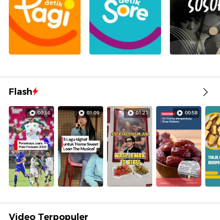
Flash
00:36
01:09
01:21
00:58
Video Terpopuler