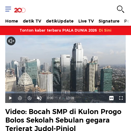
Home
detik TV
detikUpdate
Live TV
Signature
Pol
Tonton kabar terbaru PIALA DUNIA 2026
Di Sini
Dimuat
:
7.60%
Waktu
0:00
/
Durasi
13:09
Mainkan
Suara
Layar
Hidup
Saat
Video: Bocah SMP di Kulon Progo
ini
Bolos Sekolah Sebulan gegara
Terjerat Judol-Pinjol