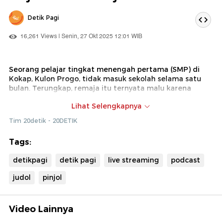
Detik Pagi
16,261 Views | Senin, 27 Okt 2025 12:01 WIB
Seorang pelajar tingkat menengah pertama (SMP) di
Kokap, Kulon Progo, tidak masuk sekolah selama satu
bulan. Terungkap, remaja itu ternyata malu karena
punya utang dengan teman-temannya gegara terjerat
Lihat Selengkapnya
judi online (judol) dan pinjaman online (pinjol). Simak
laporan selengkapnya hanya di detikPagi!
Tim 20detik - 20DETIK
Tags:
detikpagi
detik pagi
live streaming
podcast
judol
pinjol
Video Lainnya