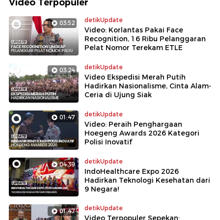
Video Terpopuler
detikUpdate
03:52
Video: Korlantas Pakai Face
Recognition, 16 Ribu Pelanggaran
Pelat Nomor Terekam ETLE
detikUpdate
03:24
Video Ekspedisi Merah Putih
Hadirkan Nasionalisme, Cinta Alam-
Ceria di Ujung Siak
detikUpdate
01:47
Video: Peraih Penghargaan
Hoegeng Awards 2026 Kategori
Polisi Inovatif
detikUpdate
04:39
IndoHealthcare Expo 2026
Hadirkan Teknologi Kesehatan dari
9 Negara!
detikUpdate
01:47
Video Terpopuler Sepekan: