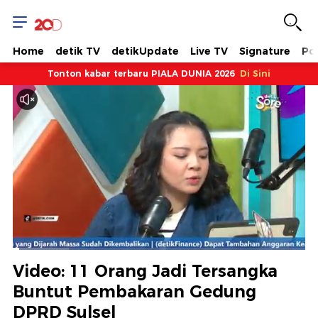
Home
detik TV
detikUpdate
Live TV
Signature
Pol
Tonton kabar terbaru PIALA DUNIA 2026
Di Sini
Dimuat
:
19.29%
Waktu
0:08
/
Durasi
6:03
Berhenti
Suara
Layar
Video: 11 Orang Jadi Tersangka
Hidup
Saat
Buntut Pembakaran Gedung
DPRD Sulsel
ini