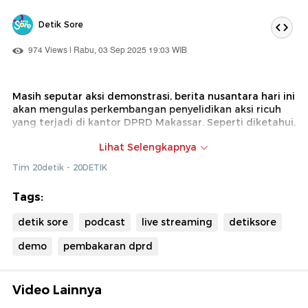
Detik Sore
974 Views | Rabu, 03 Sep 2025 19:03 WIB
Masih seputar aksi demonstrasi, berita nusantara hari ini
akan mengulas perkembangan penyelidikan aksi ricuh
yang terjadi di kantor DPRD Makassar. Seperti diketahui,
aksi pembakaran gedung pemerintah tersebut
Lihat Selengkapnya
menewaskan sejumlah korban yang tengah berada di
dalam gedung. Siapa saja sosok yang telah diciduk oleh
Tim 20detik - 20DETIK
polisi? Ikuti laporan langsungnya.
Tags:
detik sore
podcast
live streaming
detiksore
demo
pembakaran dprd
Video Lainnya