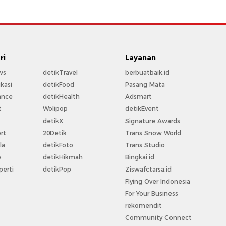
ri
Layanan
ws
detikTravel
berbuatbaik.id
kasi
detikFood
Pasang Mata
ance
detikHealth
Adsmart
t
Wolipop
detikEvent
t
detikX
Signature Awards
rt
20Detik
Trans Snow World
la
detikFoto
Trans Studio
o
detikHikmah
Bingkai.id
perti
detikPop
Ziswafctarsa.id
Flying Over Indonesia
For Your Business
rekomendit
Community Connect