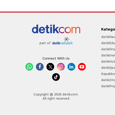
Katego
detikNe
detikEdu
part of
detikFin
detikIne
Connect With Us
detikHo
detikSpo
Sepakbo
detikOt
detikPro
Copyright @ 2026 detikcom.
All right reserved