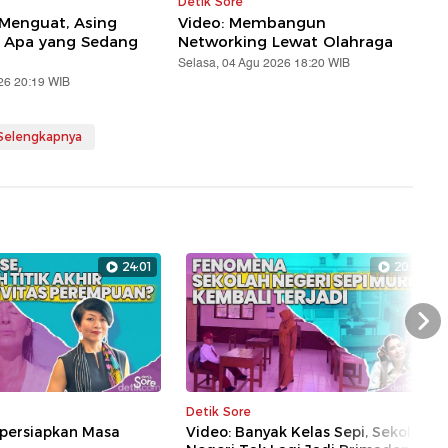
Detik Sore
 Menguat, Asing
Video: Membangun
! Apa yang Sedang
Networking Lewat Olahraga
Selasa, 04 Agu 2026 18:20 WIB
26 20:19 WIB
 Selengkapnya
24:01
20:11
Nex
Detik Sore
persiapkan Masa
Video: Banyak Kelas Sepi, Sekolah