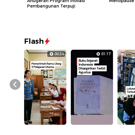
Anugerah Program Inovasi
Menopause
Pembangunan Terpuji
Flash
00:54
01:17
Prev