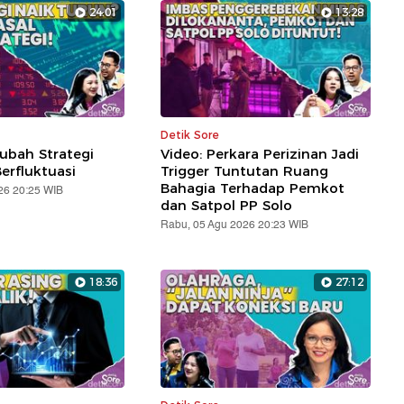
24:01
13:28
Detik Sore
ubah Strategi
Video: Perkara Perizinan Jadi
erfluktuasi
Trigger Tuntutan Ruang
Bahagia Terhadap Pemkot
26 20:25 WIB
dan Satpol PP Solo
Rabu, 05 Agu 2026 20:23 WIB
18:36
27:12