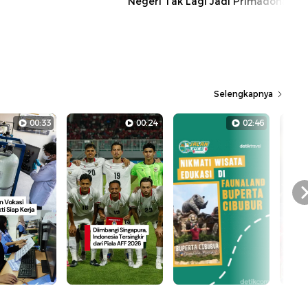
Negeri Tak Lagi Jadi Primadona?
Selengkapnya
00:33
00:24
02:46