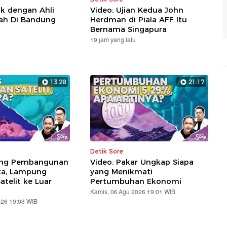
ik dengan Ahli
Video: Ujian Kedua John
lah Di Bandung
Herdman di Piala AFF Itu
Bernama Singapura
19 jam yang lalu
13:28
21:17
Detik Sore
ung Pembangunan
Video: Pakar Ungkap Siapa
ta, Lampung
yang Menikmati
telit ke Luar
Pertumbuhan Ekonomi
Kamis, 06 Agu 2026 19:01 WIB
026 19:03 WIB