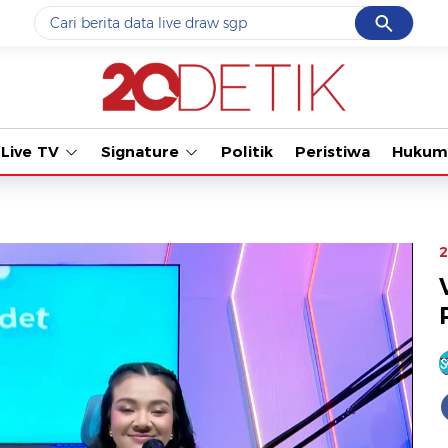
Cancel
Yang sedang ramai dicari
#1
data live draw sgp
#2
k-talk
Live TV
Signature
Politik
Peristiwa
Hukum
#3
kebakaran
#4
prabowo
#5
gempa hari ini
2
Promoted
Terakhir yang dicari
Loading...