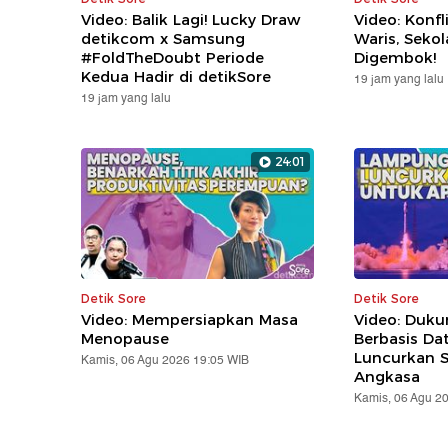
Video: Balik Lagi! Lucky Draw
Video: Konfl
detikcom x Samsung
Waris, Seko
#FoldTheDoubt Periode
Digembok!
Kedua Hadir di detikSore
19 jam yang lalu
19 jam yang lalu
24:01
Detik Sore
Detik Sore
Video: Mempersiapkan Masa
Video: Duk
Menopause
Berbasis Da
Luncurkan Sa
Kamis, 06 Agu 2026 19:05 WIB
Angkasa
Kamis, 06 Agu 2