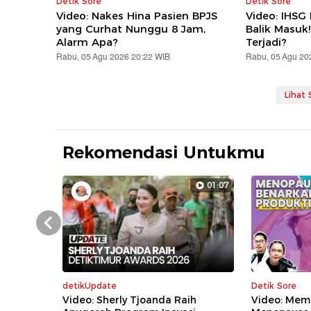
Detik Sore
Detik Sore
Video: Nakes Hina Pasien BPJS
Video: IHSG
yang Curhat Nunggu 8 Jam,
Balik Masuk
Alarm Apa?
Terjadi?
Rabu, 05 Agu 2026 20:22 WIB
Rabu, 05 Agu 20
Lihat
Rekomendasi Untukmu
01:07
Prev
detikUpdate
Detik Sore
Video: Sherly Tjoanda Raih
Video: Mem