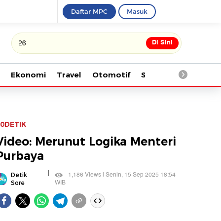
Daftar MPC
Masuk
Di Sini
Tonton kabar terbaru PIALA DU
Ekonomi
Travel
Otomotif
Saintek
Kesehata
0DETIK
Video: Merunut Logika Menteri
Purbaya
|
1,186 Views | Senin, 15 Sep 2025 18:54
Detik
WIB
Sore