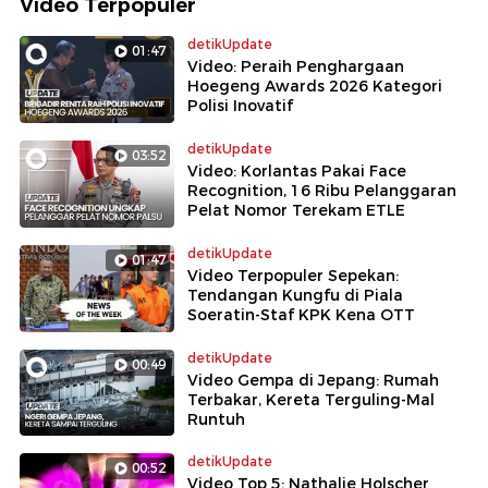
Video Terpopuler
detikUpdate
01:47
Video: Peraih Penghargaan
Hoegeng Awards 2026 Kategori
Polisi Inovatif
detikUpdate
03:52
Video: Korlantas Pakai Face
Recognition, 16 Ribu Pelanggaran
Pelat Nomor Terekam ETLE
detikUpdate
01:47
Video Terpopuler Sepekan:
Tendangan Kungfu di Piala
Soeratin-Staf KPK Kena OTT
detikUpdate
00:49
Video Gempa di Jepang: Rumah
Terbakar, Kereta Terguling-Mal
Runtuh
detikUpdate
00:52
Video Top 5: Nathalie Holscher