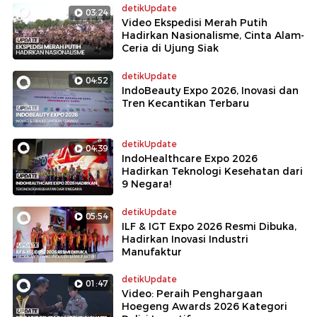
detikUpdate
03:24
Video Ekspedisi Merah Putih
Hadirkan Nasionalisme, Cinta Alam-
Ceria di Ujung Siak
detikUpdate
04:52
IndoBeauty Expo 2026, Inovasi dan
Tren Kecantikan Terbaru
detikUpdate
04:39
IndoHealthcare Expo 2026
Hadirkan Teknologi Kesehatan dari
9 Negara!
detikUpdate
05:54
ILF & IGT Expo 2026 Resmi Dibuka,
Hadirkan Inovasi Industri
Manufaktur
detikUpdate
01:47
Video: Peraih Penghargaan
Hoegeng Awards 2026 Kategori