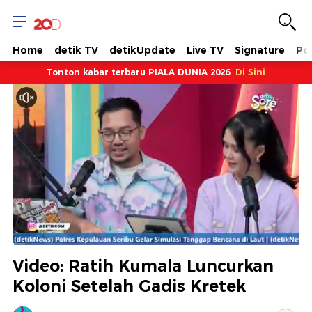
Home
detik TV
detikUpdate
Live TV
Signature
Pol
Tonton kabar terbaru PIALA DUNIA 2026
Di Sini
Dimuat
:
4.49%
Waktu
0:08
/
Durasi
26:44
Berhenti
Suara
Layar
Video: Ratih Kumala Luncurkan
Hidup
Saat
Koloni Setelah Gadis Kretek
ini