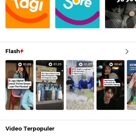
Flash
01:09
01:20
01:07
00:45
Video Terpopuler