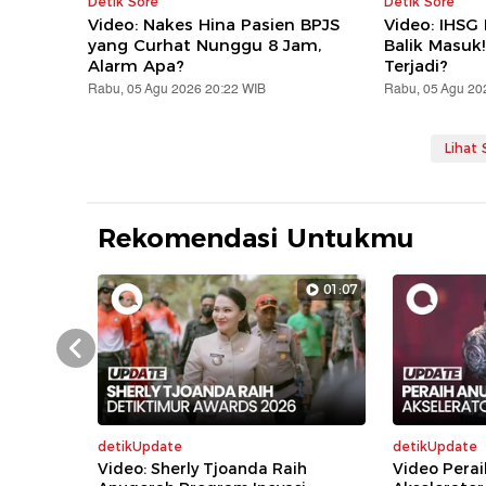
Detik Sore
Detik Sore
Video: Nakes Hina Pasien BPJS
Video: IHSG
yang Curhat Nunggu 8 Jam,
Balik Masuk
Alarm Apa?
Terjadi?
Rabu, 05 Agu 2026 20:22 WIB
Rabu, 05 Agu 20
Lihat
Rekomendasi Untukmu
01:07
Prev
detikUpdate
detikUpdate
Video: Sherly Tjoanda Raih
Video Perai