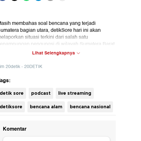
asih membahas soal bencana yang terjadi
umatera bagian utara, detikSore hari ini akan
elaporkan situasi terkini dari salah satu
enampungan pengungsi di wilayah Sumatera Barat.
eperti diketahui, sepekan usai banjir bandang
Lihat Selengkapnya
erjadi di kawasan Sumatera Barat, masyarakat
erdampak masih tinggal di pengungsian karena
im 20detik - 20DETIK
empat tinggal mereka rusak. Bagaimana kondisi
ara pengungsi di salah satu wilayah di Sumatera
ags:
uh
arat? Ikuti laporan langsung Jurnalis detikcom
elengkapnya.
detik sore
podcast
live streaming
detiksore
bencana alam
bencana nasional