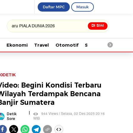
Daftar MPC
Masuk
Di Sini
 PIALA DUNIA 2026
Ekonomi
Travel
Otomotif
Saintek
Kesehata
0DETIK
Video: Begini Kondisi Terbaru
Wilayah Terdampak Bencana
Banjir Sumatera
|
944 Views | Selasa, 02 Des 2025 20:16
Detik
WIB
Sore