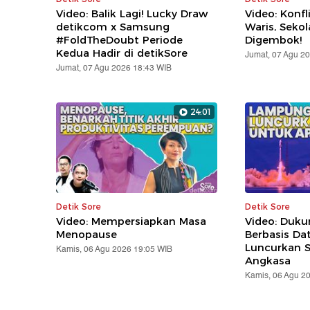
Video: Balik Lagi! Lucky Draw
Video: Konfl
detikcom x Samsung
Waris, Seko
#FoldTheDoubt Periode
Digembok!
Kedua Hadir di detikSore
Jumat, 07 Agu 2
Jumat, 07 Agu 2026 18:43 WIB
24:01
Detik Sore
Detik Sore
Video: Mempersiapkan Masa
Video: Duk
Menopause
Berbasis Da
Luncurkan Sa
Kamis, 06 Agu 2026 19:05 WIB
Angkasa
Kamis, 06 Agu 2