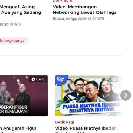
Detik Sore
 Menguat, Asing
Video: Membangun
! Apa yang Sedang
Networking Lewat Olahraga
Selasa, 04 Agu 2026 18:20 WIB
26 20:19 WIB
 Selengkapnya
04:15
39:34
Nex
Detik Pagi
h Anugerah Figur
Video: Puasa Niatnya Ibadah,