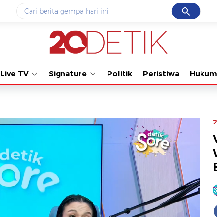
Cancel
Yang sedang ramai dicari
Tonton kabar terbaru
#1
data live draw sgp
#2
kebakaran
Live TV
Signature
Politik
Peristiwa
Hukum
#3
prabowo
#4
iran
#5
gempa hari ini
2
Promoted
Terakhir yang dicari
Loading...