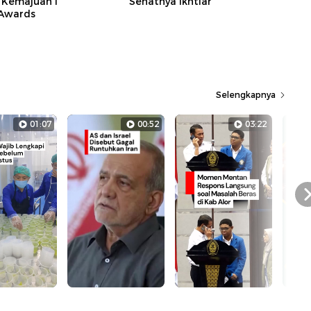
 Kemajuan I
Sehatnya Ikhtiar
 Awards
Selengkapnya
01:07
00:52
03:22