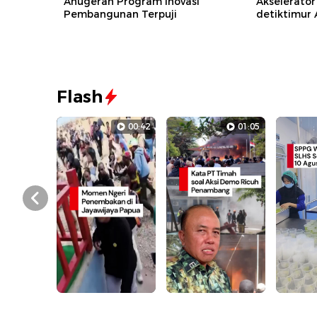
Anugerah Program Inovasi
Akselerator
Pembangunan Terpuji
detiktimur
Flash
00:42
01:05
Prev