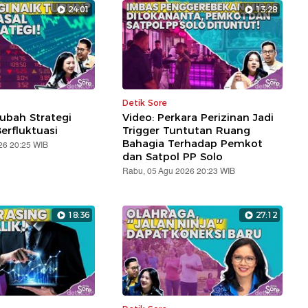
24:01
13:28
Detik Sore
ubah Strategi
Video: Perkara Perizinan Jadi
erfluktuasi
Trigger Tuntutan Ruang
Bahagia Terhadap Pemkot
26 20:25 WIB
dan Satpol PP Solo
Rabu, 05 Agu 2026 20:23 WIB
18:36
27:12