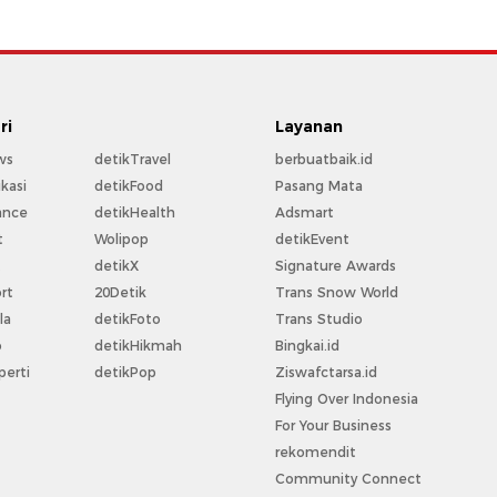
ri
Layanan
ws
detikTravel
berbuatbaik.id
kasi
detikFood
Pasang Mata
ance
detikHealth
Adsmart
t
Wolipop
detikEvent
t
detikX
Signature Awards
rt
20Detik
Trans Snow World
la
detikFoto
Trans Studio
o
detikHikmah
Bingkai.id
perti
detikPop
Ziswafctarsa.id
Flying Over Indonesia
For Your Business
rekomendit
Community Connect