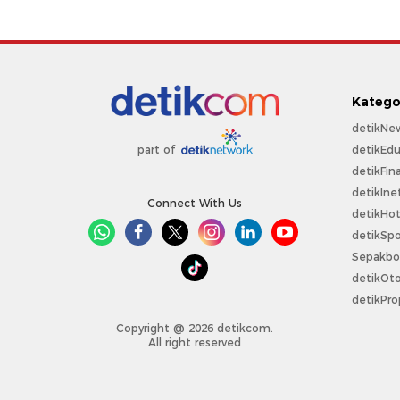
Katego
detikNe
detikEdu
part of
detikFin
detikIne
Connect With Us
detikHo
detikSpo
Sepakbo
detikOt
detikPro
Copyright @ 2026 detikcom.
All right reserved