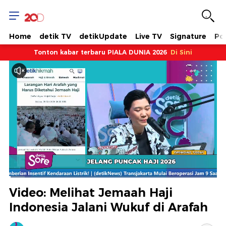
Home
detik TV
detikUpdate
Live TV
Signature
Pol
Tonton kabar terbaru PIALA DUNIA 2026
Di Sini
Dimuat
:
7.59%
Waktu
0:07
/
Durasi
15:23
Berhenti
Suara
Layar
Video: Melihat Jemaah Haji
Hidup
Saat
Indonesia Jalani Wukuf di Arafah
ini