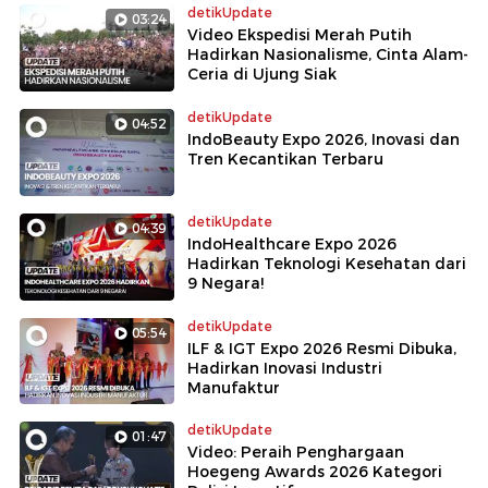
detikUpdate
03:24
Video Ekspedisi Merah Putih
Hadirkan Nasionalisme, Cinta Alam-
Ceria di Ujung Siak
detikUpdate
04:52
IndoBeauty Expo 2026, Inovasi dan
Tren Kecantikan Terbaru
detikUpdate
04:39
IndoHealthcare Expo 2026
Hadirkan Teknologi Kesehatan dari
9 Negara!
detikUpdate
05:54
ILF & IGT Expo 2026 Resmi Dibuka,
Hadirkan Inovasi Industri
Manufaktur
detikUpdate
01:47
Video: Peraih Penghargaan
Hoegeng Awards 2026 Kategori