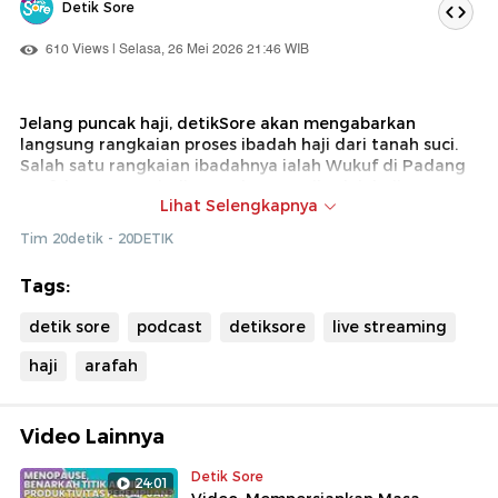
Detik Sore
610 Views | Selasa, 26 Mei 2026 21:46 WIB
Jelang puncak haji, detikSore akan mengabarkan
langsung rangkaian proses ibadah haji dari tanah suci.
Salah satu rangkaian ibadahnya ialah Wukuf di Padang
Arafah yang menjadi puncak utama ibadah haji yang
Lihat Selengkapnya
wajib dilaksanakan.
Tim 20detik - 20DETIK
Prosesi ini dilakukan pada 9 Dzulhijjah dengan berdiam
diri, merenung, memanjatkan doa, dan berdzikir, dimulai
Tags:
sejak tergelincirnya matahari (waktu Zuhur) hingga
terbenamnya matahari.
detik sore
podcast
detiksore
live streaming
Lantas, seperti apa persiapan para jemaah haji jelang
haji
arafah
hari raya Idul Adha? Temukan laporan selengkapnya
bersama jurnalis detikcom secara langsung di tanah
suci.
Video Lainnya
Detik Sore
24:01