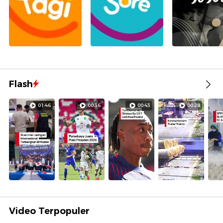
Flash
01:46
00:36
00:43
00:28
Video Terpopuler