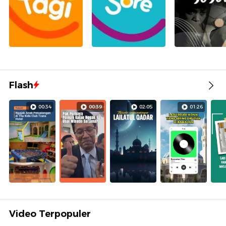
Flash
00:34
00:39
02:05
01:26
Video Terpopuler