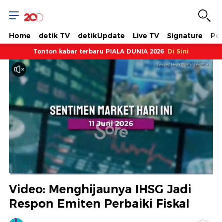
Home
detik TV
detikUpdate
Live TV
Signature
Pol
Tonton kabar terbaru PIALA DUNIA 2026
Di Sini
Dimuat
:
5.91%
Waktu
0:08
/
Durasi
19:46
Berhenti
Suara
Layar
Video: Menghijaunya IHSG Jadi
Hidup
Saat
Respon Emiten Perbaiki Fiskal
ini