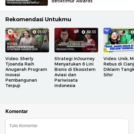
detiktimur Awards
Rekomendasi Untukmu
01:07
38:33
Video: Sherly
Strategi InJourney
Video: Unik, 
Tjoanda Raih
Menyatukan 6 Lini
Rebus di Cian
Anugerah Program
Bisnis di Ekosistem
Diklaim Tangk
Inovasi
Aviasi dan
Sihir
Pembangunan
Pariwisata
Terpuji
Indonesia