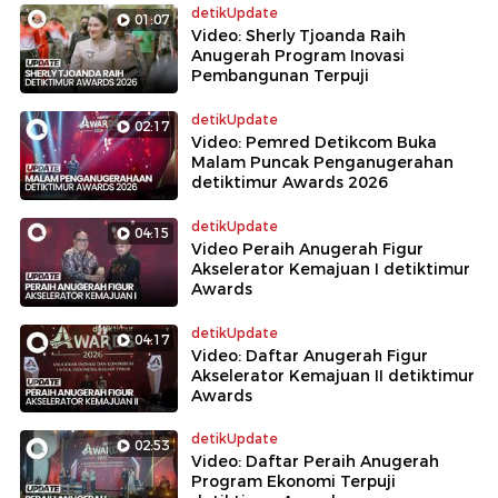
detikUpdate
01:07
Video: Sherly Tjoanda Raih
Anugerah Program Inovasi
Pembangunan Terpuji
detikUpdate
02:17
Video: Pemred Detikcom Buka
Malam Puncak Penganugerahan
detiktimur Awards 2026
detikUpdate
04:15
Video Peraih Anugerah Figur
Akselerator Kemajuan I detiktimur
Awards
detikUpdate
04:17
Video: Daftar Anugerah Figur
Akselerator Kemajuan II detiktimur
Awards
detikUpdate
02:53
Video: Daftar Peraih Anugerah
Program Ekonomi Terpuji