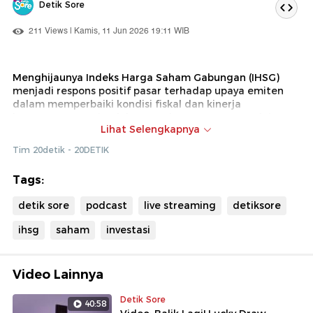
Detik Sore
211 Views | Kamis, 11 Jun 2026 19:11 WIB
Menghijaunya Indeks Harga Saham Gabungan (IHSG)
menjadi respons positif pasar terhadap upaya emiten
dalam memperbaiki kondisi fiskal dan kinerja
keuangannya. Sejumlah perusahaan tercatat mulai
Lihat Selengkapnya
menunjukkan langkah-langkah strategis, seperti
efisiensi operasional, pengurangan beban utang, serta
Tim 20detik - 20DETIK
peningkatan pendapatan yang berhasil meningkatkan
kepercayaan investor. Sentimen tersebut mendorong
Tags:
aktivitas beli di pasar saham, sehingga IHSG bergerak di
zona hijau dan mencerminkan optimisme pelaku pasar
detik sore
podcast
live streaming
detiksore
terhadap prospek pertumbuhan ekonomi dan dunia
usaha ke depan.
ihsg
saham
investasi
Saksikan informasi terbaru mengenai pergerakan IHSG
dalam segmen Market Review
Video Lainnya
Detik Sore
40:58