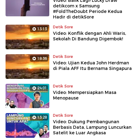
Video: Balik Lagi! Lucky Draw
detikcom x Samsung
#FoldTheDoubt Periode Kedua
Hadir di detikSore
Detik Sore
13:13
Video: Konflik dengan Ahli Waris,
Sekolah Di Bandung Digembok!
Detik Sore
18:36
Video: Ujian Kedua John Herdman
di Piala AFF Itu Bernama Singapura
Detik Sore
24:01
Video: Mempersiapkan Masa
Menopause
Detik Sore
13:28
Video: Dukung Pembangunan
Berbasis Data, Lampung Luncurkan
Satelit ke Luar Angkasa