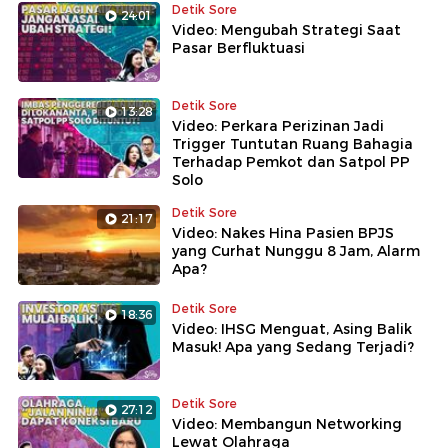
Detik Sore
24:01
Video: Mengubah Strategi Saat
Pasar Berfluktuasi
Detik Sore
13:28
Video: Perkara Perizinan Jadi
Trigger Tuntutan Ruang Bahagia
Terhadap Pemkot dan Satpol PP
Solo
Detik Sore
21:17
Video: Nakes Hina Pasien BPJS
yang Curhat Nunggu 8 Jam, Alarm
Apa?
Detik Sore
18:36
Video: IHSG Menguat, Asing Balik
Masuk! Apa yang Sedang Terjadi?
Detik Sore
27:12
Video: Membangun Networking
Lewat Olahraga