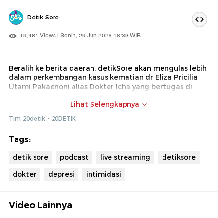
Detik Sore
19,464 Views | Senin, 29 Jun 2026 18:39 WIB
Beralih ke berita daerah, detikSore akan mengulas lebih
dalam perkembangan kasus kematian dr Eliza Pricilia
Utami Pakaenoni alias Dokter Icha yang bertugas di
Rumah Sakit Umum (RSU) Leona. Seperti ditulis
Lihat Selengkapnya
detikcom, Dokter Icha ditemukan meninggal dunia
gantung diri di kediamannya. Dirinya diduga mengalami
Tim 20detik - 20DETIK
depresi berat akibat intimidasi oleh oknum anggota
DPRD Kabupaten Timor Tengah Utara (TTU) saat
Tags:
menjalankan tugas di IGD.
detik sore
podcast
live streaming
detiksore
Atas peristiwa ini, 3 orang anggota DPRD TTU akan
diperiksa. Bagaimana perkembangan kasus ini? Simak
dokter
depresi
intimidasi
laporan langsung Jurnalis detikBali selengkapnya.
Video Lainnya