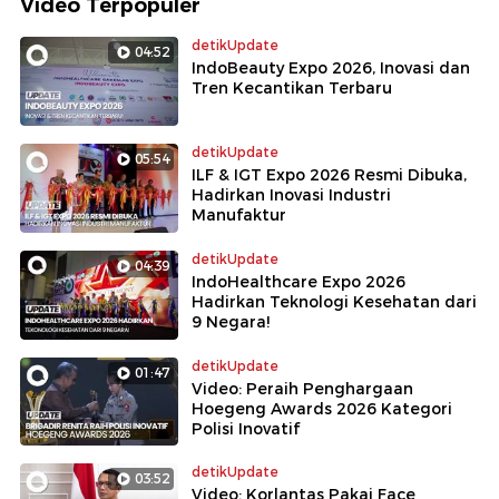
Video Terpopuler
detikUpdate
04:52
IndoBeauty Expo 2026, Inovasi dan
Tren Kecantikan Terbaru
detikUpdate
05:54
ILF & IGT Expo 2026 Resmi Dibuka,
Hadirkan Inovasi Industri
Manufaktur
detikUpdate
04:39
IndoHealthcare Expo 2026
Hadirkan Teknologi Kesehatan dari
9 Negara!
detikUpdate
01:47
Video: Peraih Penghargaan
Hoegeng Awards 2026 Kategori
Polisi Inovatif
detikUpdate
03:52
Video: Korlantas Pakai Face