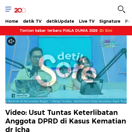
Home
detik TV
detikUpdate
Live TV
Signature
Pol
Tonton kabar terbaru PIALA DUNIA 2026
Di Sini
Dimuat
:
5.60%
Waktu
0:07
/
Durasi
20:51
Berhenti
Suara
Layar
Video: Usut Tuntas Keterlibatan
Hidup
Saat
Anggota DPRD di Kasus Kematian
dr Icha
ini