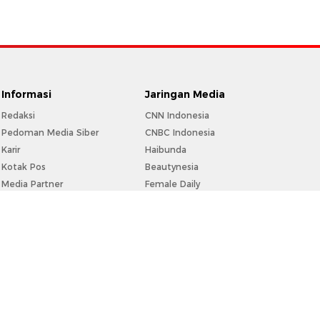
Informasi
Jaringan Media
Redaksi
CNN Indonesia
Pedoman Media Siber
CNBC Indonesia
Karir
Haibunda
Kotak Pos
Beautynesia
Media Partner
Female Daily
Info Iklan
CXO Media
Privacy Policy
Disclaimer