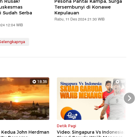
an Rusak!
Pesona Pantai Kampa, Surga
Puskesmas
Tersembunyi di Konawe
i Sudah Serba
Kepulauan
Rabu, 11 Des 2024 21:30 WIB
024 12:04 WIB
 Selengkapnya
18:36
39:04
Nex
Detik Pagi
an Kedua John Herdman
Video: Singapura Vs Indonesia: