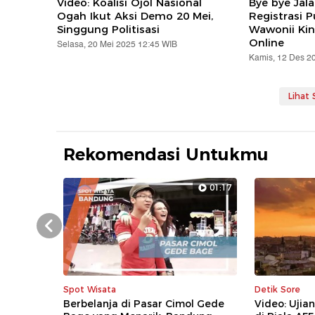
Video: Koalisi Ojol Nasional
Bye bye Jal
Ogah Ikut Aksi Demo 20 Mei,
Registrasi 
Singgung Politisasi
Wawonii Kin
Online
Selasa, 20 Mei 2025 12:45 WIB
Kamis, 12 Des 2
Lihat
Rekomendasi Untukmu
01:17
Prev
Spot Wisata
Detik Sore
Berbelanja di Pasar Cimol Gede
Video: Uji