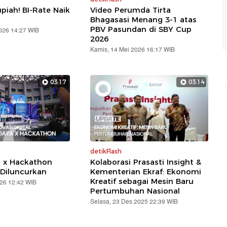
piah! BI-Rate Naik
Video Perumda Tirta
Bhagasasi Menang 3-1 atas
PBV Pasundan di SBY Cup
2026 14:27 WIB
2026
Kamis, 14 Mei 2026 16:17 WIB
03:17
03:14
detikFlash
a x Hackathon
Kolaborasi Prasasti Insight &
Diluncurkan
Kementerian Ekraf: Ekonomi
Kreatif sebagai Mesin Baru
026 12:42 WIB
Pertumbuhan Nasional
Selasa, 23 Des 2025 22:39 WIB