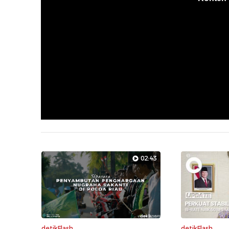
02:43
detikFlash
detikFlash