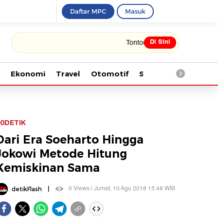
Daftar MPC
Masuk
Di Sini
Tonton kabar terbaru PIALA DUNIA 20
Ekonomi
Travel
Otomotif
Saintek
Kesehata
0DETIK
Dari Era Soeharto Hingga
Jokowi Metode Hitung
Kemiskinan Sama
|
0 Views | Jumat, 10 Agu 2018 15:48 WIB
detikFlash