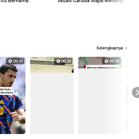
F Itu Bernama
Skuad Garuda Wajib Menang!
Selengkapnya
00:47
00:29
00:38