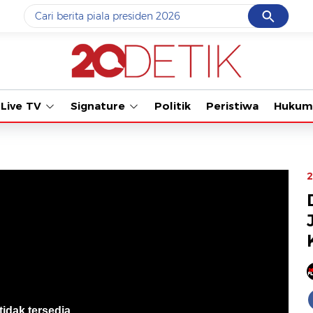
Cancel
Yang sedang ramai dicari
#1
data live draw sgp
#2
piala presiden 2026
Live TV
Signature
Politik
Peristiwa
Hukum
#3
prabowo
#4
iran
#5
gempa hari ini
2
Promoted
Terakhir yang dicari
Loading...
tidak tersedia
.