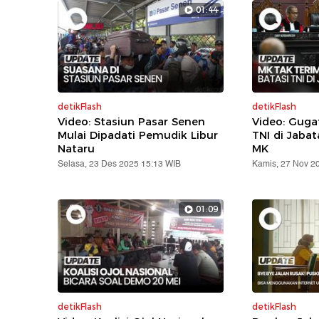
01:44
detikFlash
detikFlash
Video: Stasiun Pasar Senen
Video: Gug
Mulai Dipadati Pemudik Libur
TNI di Jabat
Nataru
MK
Selasa, 23 Des 2025 15:13 WIB
Kamis, 27 Nov 2
01:09
detikFlash
detikFlash