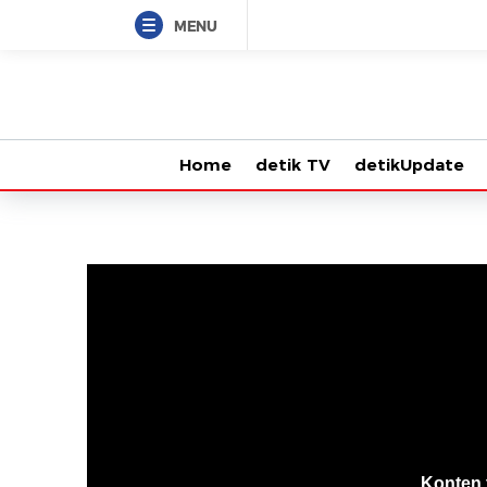
MENU
Home
detik TV
detikUpdate
VjsError
Information
Konten 