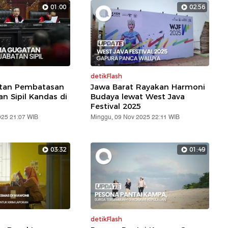
01:00
02:56
detikFlash
atan Pembatasan
Jawa Barat Rayakan Harmoni
an Sipil Kandas di
Budaya lewat West Java
Festival 2025
025 21:07 WIB
Minggu, 09 Nov 2025 22:11 WIB
03:32
01:49
detikFlash