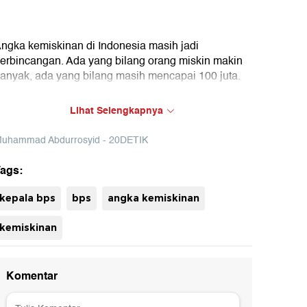
ngka kemiskinan di Indonesia masih jadi
erbincangan. Ada yang bilang orang miskin makin
anyak, ada yang bilang masih mencapai 100 juta.
adahal BPS merilis data kemiskinan per Maret
Lihat Selengkapnya
ahwa orang miskin sebanyak 25,95 juta. BPS pun
enyebut dari zaman Soeharto hingga Jokowi tak
uhammad Abdurrosyid - 20DETIK
da yang berbeda metodologinya.
ags:
kepala bps
bps
angka kemiskinan
kemiskinan