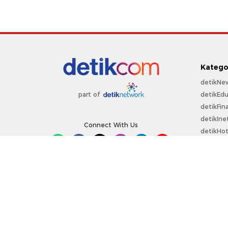
Katego
detikNe
detikEdu
part of
detikFin
detikIne
Connect With Us
detikHo
detikSpo
Sepakbo
detikOt
detikPro
Copyright @ 2026 detikcom.
All right reserved