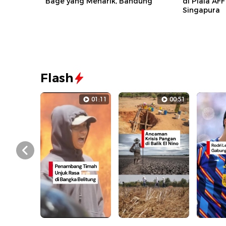
Bage yang Menarik, Bandung
di Piala AF
Singapura
Flash
01:11
00:51
Prev