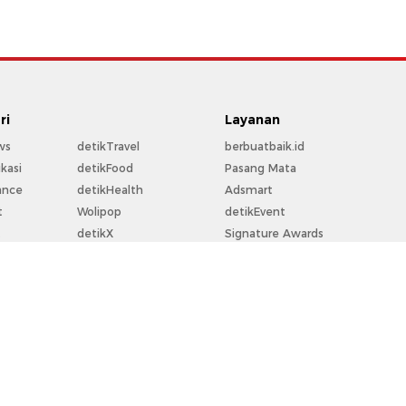
ri
Layanan
ws
detikTravel
berbuatbaik.id
kasi
detikFood
Pasang Mata
ance
detikHealth
Adsmart
t
Wolipop
detikEvent
t
detikX
Signature Awards
rt
20Detik
Trans Snow World
la
detikFoto
Trans Studio
o
detikHikmah
Bingkai.id
perti
detikPop
Ziswafctarsa.id
Flying Over Indonesia
For Your Business
rekomendit