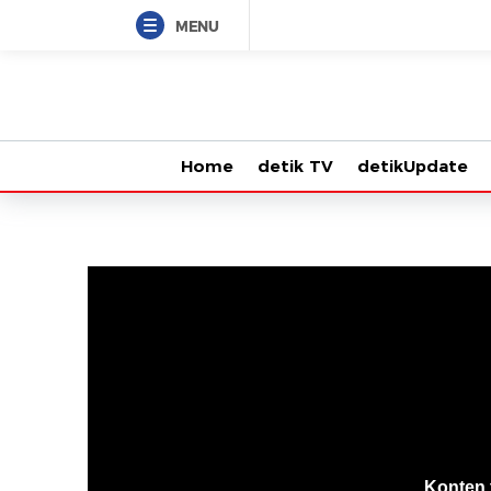
MENU
Home
detik TV
detikUpdate
VjsError
Information
Konten 