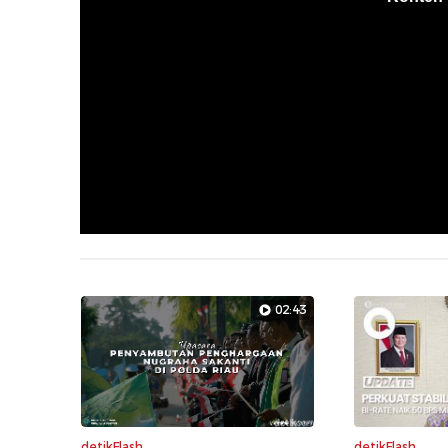
02:43
detikFlash
detikFlash