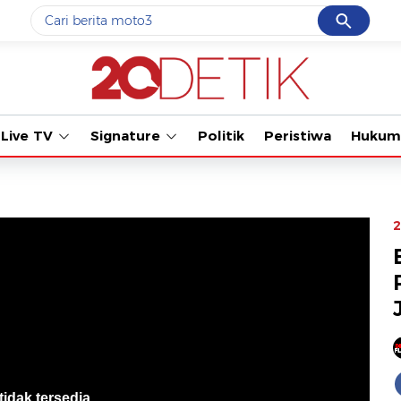
Cancel
Yang sedang ramai dicari
Tonton kabar terb
#1
motogp
#2
bromo
Live TV
Signature
Politik
Peristiwa
Hukum
#3
moto3
#4
iran
#5
data live draw sgp
2
Promoted
Terakhir yang dicari
Loading...
tidak tersedia
.