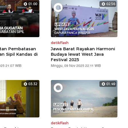
01:00
02:56
detikFlash
atan Pembatasan
Jawa Barat Rayakan Harmoni
an Sipil Kandas di
Budaya lewat West Java
Festival 2025
025 21:07 WIB
Minggu, 09 Nov 2025 22:11 WIB
03:32
01:49
detikFlash