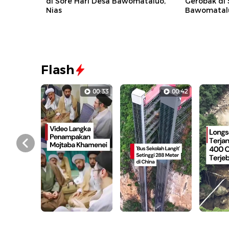
di Sore Hari Desa Bawomataluo,
Gerobak di 
Nias
Bawomatalu
Flash
00:33
00:42
Prev