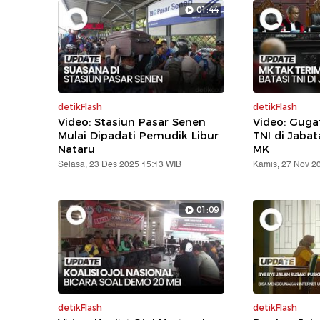
01:44
detikFlash
detikFlash
Video: Stasiun Pasar Senen
Video: Gug
Mulai Dipadati Pemudik Libur
TNI di Jabat
Nataru
MK
Selasa, 23 Des 2025 15:13 WIB
Kamis, 27 Nov 2
01:09
detikFlash
detikFlash