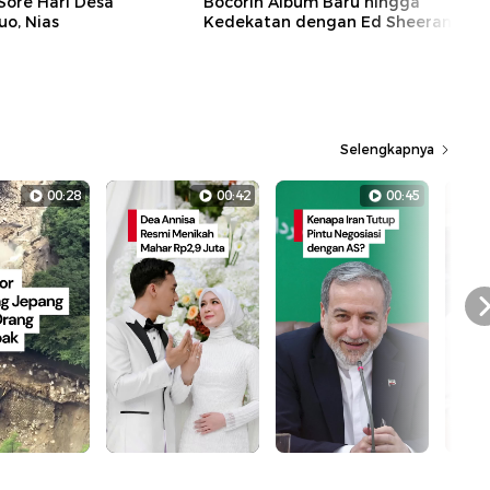
Sore Hari Desa
Bocorin Album Baru hingga
o, Nias
Kedekatan dengan Ed Sheeran
Selengkapnya
00:28
00:42
00:45