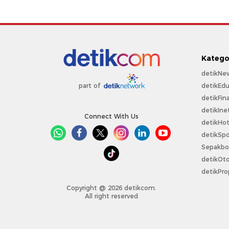
Katego
detikNe
detikEdu
part of
detikFin
detikIne
Connect With Us
detikHo
detikSpo
Sepakbo
detikOt
detikPro
Copyright @ 2026 detikcom.
All right reserved