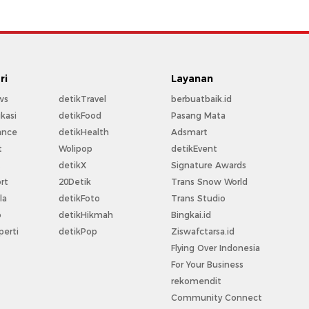
ri
Layanan
ws
detikTravel
berbuatbaik.id
kasi
detikFood
Pasang Mata
ance
detikHealth
Adsmart
t
Wolipop
detikEvent
t
detikX
Signature Awards
rt
20Detik
Trans Snow World
la
detikFoto
Trans Studio
o
detikHikmah
Bingkai.id
perti
detikPop
Ziswafctarsa.id
Flying Over Indonesia
For Your Business
rekomendit
Community Connect