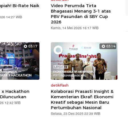
piah! BI-Rate Naik
Video Perumda Tirta
Bhagasasi Menang 3-1 atas
PBV Pasundan di SBY Cup
2026 14:27 WIB
2026
Kamis, 14 Mei 2026 16:17 WIB
03:17
03:14
detikFlash
a x Hackathon
Kolaborasi Prasasti Insight &
Diluncurkan
Kementerian Ekraf: Ekonomi
Kreatif sebagai Mesin Baru
026 12:42 WIB
Pertumbuhan Nasional
Selasa, 23 Des 2025 22:39 WIB