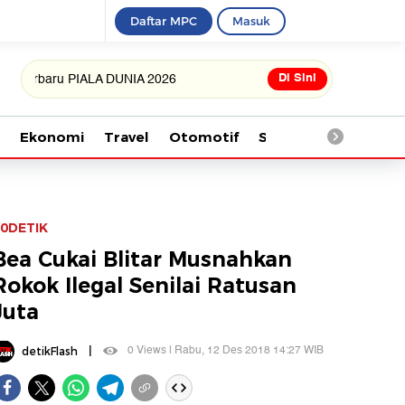
Daftar MPC
Masuk
Di Sini
aru PIALA DUNIA 2026
Ekonomi
Travel
Otomotif
Saintek
Kesehata
0DETIK
Bea Cukai Blitar Musnahkan
Rokok Ilegal Senilai Ratusan
Juta
|
0 Views | Rabu, 12 Des 2018 14:27 WIB
detikFlash