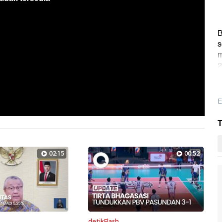
B
s
m
2
E
T
02:15
00:52
detikFlash