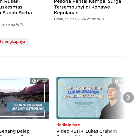
an Rusak!
Pesona Pantai Kampa, Surga
Puskesmas
Tersembunyi di Konawe
i Sudah Serba
Kepulauan
Rabu, 11 Des 2024 21:30 WIB
024 12:04 WIB
 Selengkapnya
01:27
03:35
Nex
detikUpdate
Senang Balap
Video KETIK: Lukas Graham