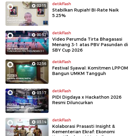
detikFlash
02:15
Stabilkan Rupiah! BI-Rate Naik
5.25%
detikFlash
00:52
Video Perumda Tirta Bhagasasi
Menang 3-1 atas PBV Pasundan di
SBY Cup 2026
detikFlash
02:56
Festival Syawal: Komitmen LPPOM
Bangun UMKM Tangguh
detikFlash
03:17
PIDI Digdaya x Hackathon 2026
Resmi Diluncurkan
detikFlash
03:14
Kolaborasi Prasasti Insight &
Kementerian Ekraf: Ekonomi