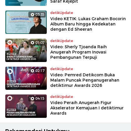
Saraf Kejepit
detikUpdate
03:35
Video KETIK: Lukas Graham Bocorin
Album Baru hingga Kedekatan
dengan Ed Sheeran
detikUpdate
01:07
Video: Sherly Tjoanda Raih
Anugerah Program Inovasi
Pembangunan Terpuji
detikUpdate
02:17
Video: Pemred Detikcom Buka
Malam Puncak Penganugerahan
detiktimur Awards 2026
detikUpdate
04:15
Video Peraih Anugerah Figur
Akselerator Kemajuan I detiktimur
Awards