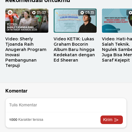
Rekomendasi Untukmu
01:07
03:35
Video: Sherly
Video KETIK: Lukas
Video: Hati-ha
Tjoanda Raih
Graham Bocorin
Salah Teknik,
Anugerah Program
Album Baru hingga
Ngulek Sambe
Inovasi
Kedekatan dengan
Juga Bisa Me
Pembangunan
Ed Sheeran
Saraf Kejepit
Terpuji