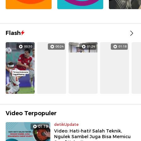
Flash
00:30
00:24
01:24
01:18
Video Terpopuler
detikUpdate
01:19
Video: Hati-hati! Salah Teknik,
Ngulek Sambel Juga Bisa Memicu