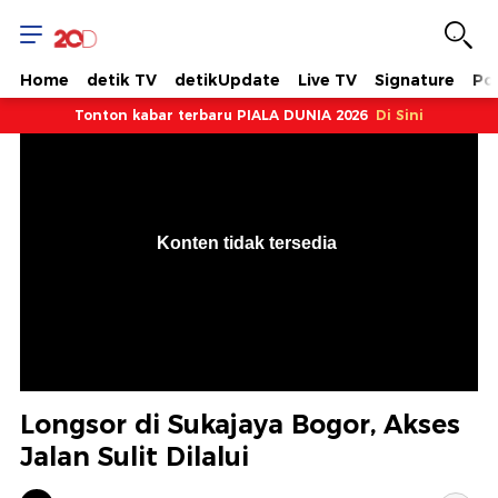
Home
detik TV
detikUpdate
Live TV
Signature
Pol
Tonton kabar terbaru PIALA DUNIA 2026
Di Sini
VjsError
Information
Konten tidak tersedia
.
Longsor di Sukajaya Bogor, Akses
Jalan Sulit Dilalui