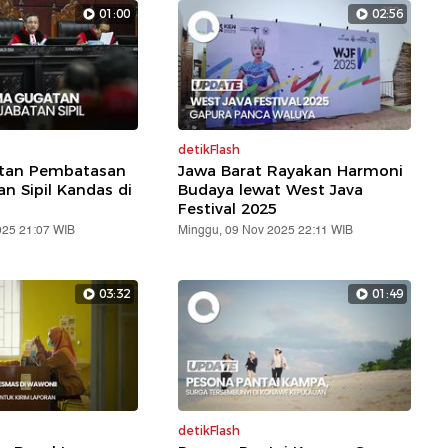
01:00
02:56
detikFlash
atan Pembatasan
Jawa Barat Rayakan Harmoni
an Sipil Kandas di
Budaya lewat West Java
Festival 2025
025 21:07 WIB
Minggu, 09 Nov 2025 22:11 WIB
03:32
01:49
detikFlash