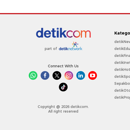
Katego
detikNe
detikEdu
part of
detikFin
detikIne
Connect With Us
detikHo
detikSpo
Sepakbo
detikOt
detikPro
Copyright @ 2026 detikcom.
All right reserved