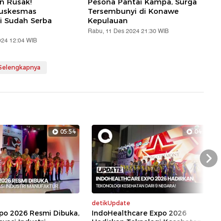
an Rusak!
Pesona Pantai Kampa, Surga
Puskesmas
Tersembunyi di Konawe
i Sudah Serba
Kepulauan
Rabu, 11 Des 2024 21:30 WIB
024 12:04 WIB
 Selengkapnya
05:54
04:39
Nex
detikUpdate
xpo 2026 Resmi Dibuka,
IndoHealthcare Expo 2026