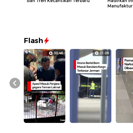
dan Tren Kecantikan Terbaru
Hadirkan In
Manufaktur
Flash
00:46
01:06
Prev