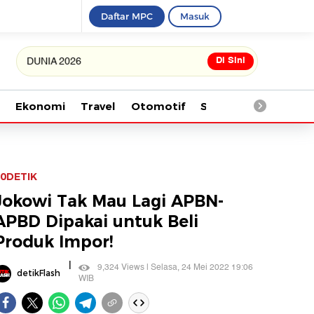
Daftar MPC
Masuk
Di Sini
IA 2026
Ekonomi
Travel
Otomotif
Saintek
Kesehata
0DETIK
Jokowi Tak Mau Lagi APBN-
APBD Dipakai untuk Beli
Produk Impor!
|
9,324 Views | Selasa, 24 Mei 2022 19:06
detikFlash
WIB