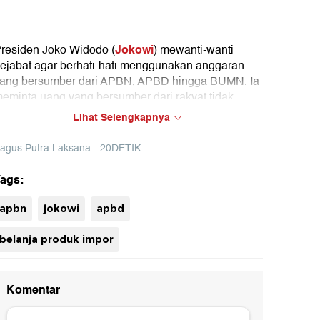
Jokowi
residen Joko Widodo (
) mewanti-wanti
ejabat agar berhati-hati menggunakan anggaran
ang bersumber dari APBN, APBD hingga BUMN. Ia
eminta uang yang bersumber dari rakyat tidak
impor
ipakai untuk membeli produk
.
Lihat Selengkapnya
agus Putra Laksana - 20DETIK
ags:
uh
apbn
jokowi
apbd
belanja produk impor