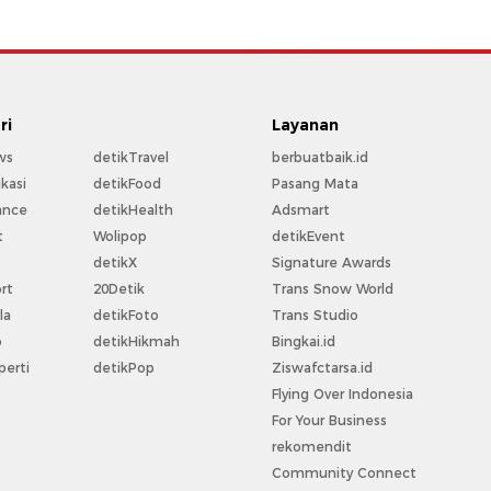
ri
Layanan
ws
detikTravel
berbuatbaik.id
kasi
detikFood
Pasang Mata
ance
detikHealth
Adsmart
t
Wolipop
detikEvent
t
detikX
Signature Awards
rt
20Detik
Trans Snow World
la
detikFoto
Trans Studio
o
detikHikmah
Bingkai.id
perti
detikPop
Ziswafctarsa.id
Flying Over Indonesia
For Your Business
rekomendit
Community Connect