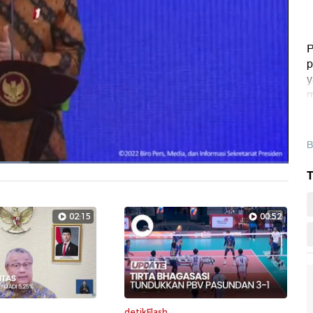
P
p
y
m
d
B
T
Layarpen
02:15
00:52
detikFlash