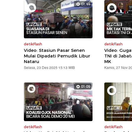
01:44
detikFlash
detikFlash
Video: Stasiun Pasar Senen
Video: Gug
Mulai Dipadati Pemudik Libur
TNI di Jabat
Nataru
MK
Selasa, 23 Des 2025 15:13 WIB
Kamis, 27 Nov 2
01:09
detikFlash
detikFlash