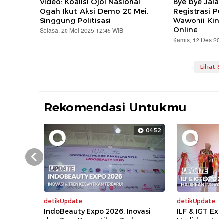
Video: Koalisi Ojol Nasional
Bye bye Jal
Ogah Ikut Aksi Demo 20 Mei,
Registrasi 
Singgung Politisasi
Wawonii Kin
Online
Selasa, 20 Mei 2025 12:45 WIB
Kamis, 12 Des 2
Lihat
Rekomendasi Untukmu
04:52
Prev
detikUpdate
detikUpdate
IndoBeauty Expo 2026, Inovasi
ILF & IGT E