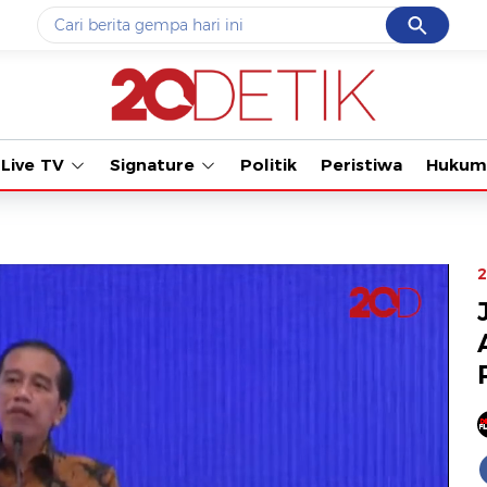
Cancel
Yang sedang ramai dicari
Tonton kabar terbaru PIALA DUN
#1
gempa hari ini
#2
demo
Live TV
Signature
Politik
Peristiwa
Hukum
#3
gempa
#4
iran
#5
prabowo
2
Promoted
Terakhir yang dicari
Loading...