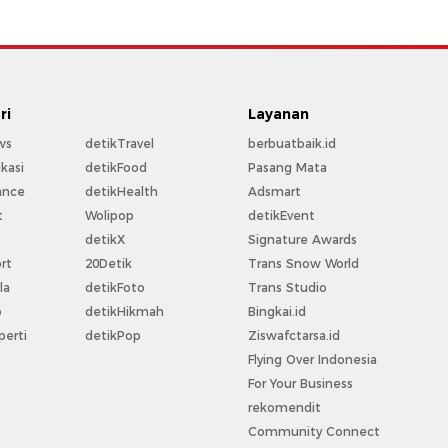
ri
Layanan
ws
detikTravel
berbuatbaik.id
kasi
detikFood
Pasang Mata
ance
detikHealth
Adsmart
t
Wolipop
detikEvent
t
detikX
Signature Awards
rt
20Detik
Trans Snow World
la
detikFoto
Trans Studio
o
detikHikmah
Bingkai.id
perti
detikPop
Ziswafctarsa.id
Flying Over Indonesia
For Your Business
rekomendit
Community Connect