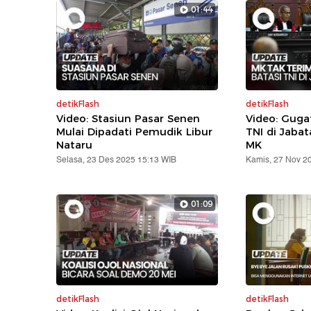
01:44
detikFlash
detikFlash
Video: Stasiun Pasar Senen
Video: Gug
Mulai Dipadati Pemudik Libur
TNI di Jabat
Nataru
MK
Selasa, 23 Des 2025 15:13 WIB
Kamis, 27 Nov 2
01:09
detikFlash
detikFlash