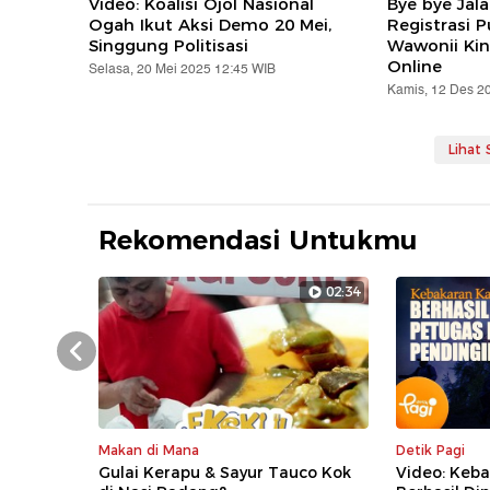
Video: Koalisi Ojol Nasional
Bye bye Jal
Ogah Ikut Aksi Demo 20 Mei,
Registrasi 
Singgung Politisasi
Wawonii Kin
Online
Selasa, 20 Mei 2025 12:45 WIB
Kamis, 12 Des 2
Lihat
Rekomendasi Untukmu
02:34
Prev
Makan di Mana
Detik Pagi
Gulai Kerapu & Sayur Tauco Kok
Video: Keb