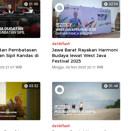
01:00
02:56
detikFlash
atan Pembatasan
Jawa Barat Rayakan Harmoni
an Sipil Kandas di
Budaya lewat West Java
Festival 2025
025 21:07 WIB
Minggu, 09 Nov 2025 22:11 WIB
03:32
01:49
detikFlash