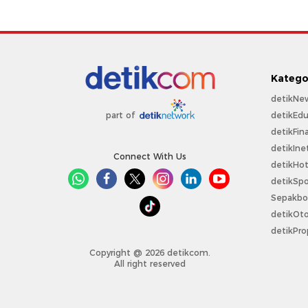
Katego
detikNe
detikEdu
part of
detikFin
detikIne
Connect With Us
detikHo
detikSpo
Sepakbo
detikOt
detikPro
Copyright @ 2026 detikcom.
All right reserved