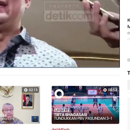
K
M
e
m
L
B
Dimuat
:
T
100.00%
Layarpen
02:15
00:52
detikFlash