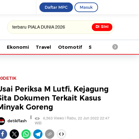
Daftar MPC
Masuk
Di Sini
baru PIALA DUNIA 2026
Ekonomi
Travel
Otomotif
Saintek
Kesehata
0DETIK
Usai Periksa M Lutfi, Kejagung
Sita Dokumen Terkait Kasus
Minyak Goreng
|
6,563 Views | Rabu, 22 Jun 2022 22:47
detikFlash
WIB