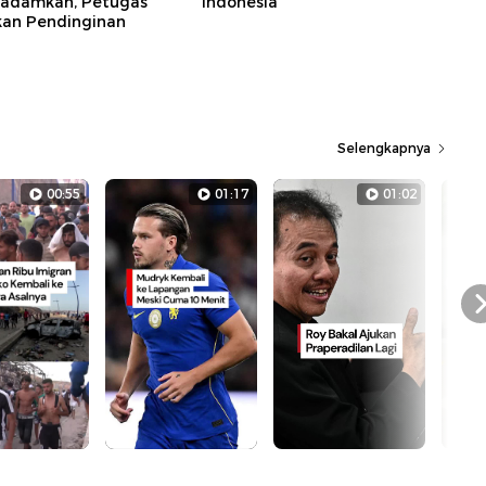
ipadamkan, Petugas
Indonesia
kan Pendinginan
Selengkapnya
00:55
01:17
01:02