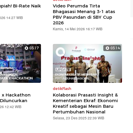
piah! BI-Rate Naik
Video Perumda Tirta
Bhagasasi Menang 3-1 atas
PBV Pasundan di SBY Cup
2026 14:27 WIB
2026
Kamis, 14 Mei 2026 16:17 WIB
03:17
03:14
detikFlash
a x Hackathon
Kolaborasi Prasasti Insight &
Diluncurkan
Kementerian Ekraf: Ekonomi
Kreatif sebagai Mesin Baru
026 12:42 WIB
Pertumbuhan Nasional
Selasa, 23 Des 2025 22:39 WIB