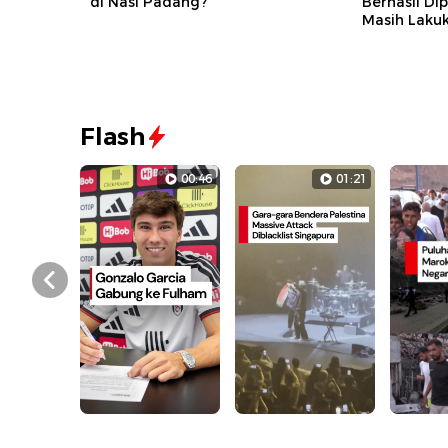
di Nasi Padang?
Berhasil D
Masih Laku
Flash
00:46
01:21
Prev