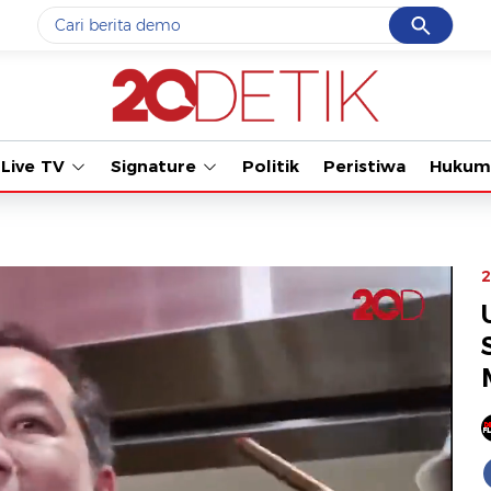
Cancel
Yang sedang ramai dicari
Tonton kabar ter
#1
gempa hari ini
#2
gempa
Live TV
Signature
Politik
Peristiwa
Hukum
#3
prabowo
#4
iran
#5
demo
2
Promoted
Terakhir yang dicari
Loading...