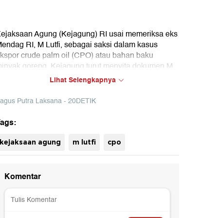
ejaksaan Agung (Kejagung) RI usai memeriksa eks
endag RI, M Lutfi, sebagai saksi dalam kasus
kspor crude palm oil (CPO) atau bahan baku
inyak goreng. Kejagung turut menyita dokumen M
utfi.
Lihat Selengkapnya
agus Putra Laksana - 20DETIK
ags:
uh
kejaksaan agung
m lutfi
cpo