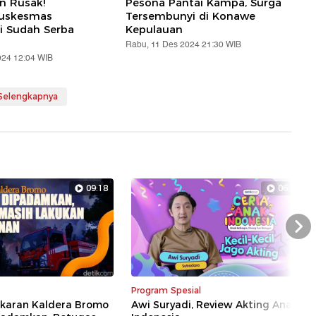
an Rusak!
Pesona Pantai Kampa, Surga
Puskesmas
Tersembunyi di Konawe
i Sudah Serba
Kepulauan
Rabu, 11 Des 2024 21:30 WIB
024 12:04 WIB
 Selengkapnya
09:18
06:35
Nex
Program Spesial
akaran Kaldera Bromo
Awi Suryadi, Review Akting Anak