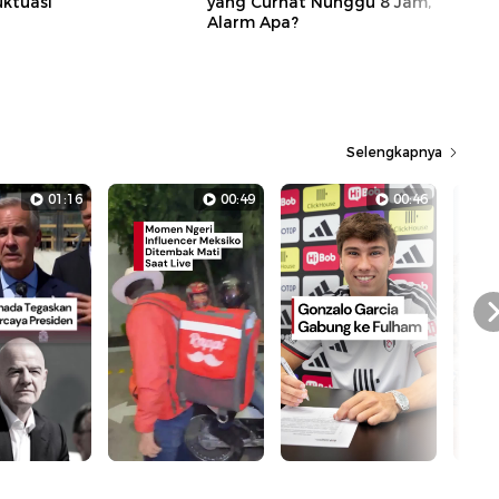
uktuasi
yang Curhat Nunggu 8 Jam,
Alarm Apa?
Selengkapnya
01:16
00:49
00:46