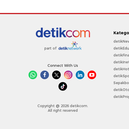
Katego
detikNe
detikEdu
part of
detikFin
detikIne
Connect With Us
detikHo
detikSpo
Sepakbo
detikOt
detikPro
Copyright @ 2026 detikcom.
All right reserved