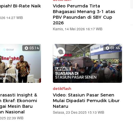
piah! BI-Rate Naik
Video Perumda Tirta
Bhagasasi Menang 3-1 atas
PBV Pasundan di SBY Cup
2026 14:27 WIB
2026
Kamis, 14 Mei 2026 16:17 WIB
03:14
01:44
detikFlash
rasasti Insight &
Video: Stasiun Pasar Senen
 Ekraf: Ekonomi
Mulai Dipadati Pemudik Libur
gai Mesin Baru
Nataru
n Nasional
Selasa, 23 Des 2025 15:13 WIB
2025 22:39 WIB