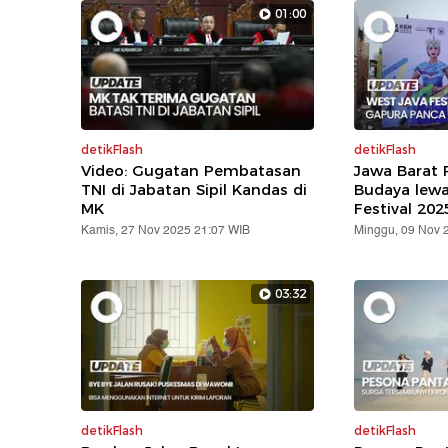
01:00
detikFlash
detikFlash
Video: Gugatan Pembatasan
Jawa Barat
TNI di Jabatan Sipil Kandas di
Budaya lewa
MK
Festival 202
Kamis, 27 Nov 2025 21:07 WIB
Minggu, 09 Nov 
03:32
detikFlash
detikFlash