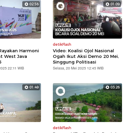
02:56
01:09
detikFlash
 Rayakan Harmoni
Video: Koalisi Ojol Nasional
t West Java
Ogah Ikut Aksi Demo 20 Mei,
5
Singgung Politisasi
2025 22:11 WIB
Selasa, 20 Mei 2025 12:45 WIB
01:49
03:26
detikFlash