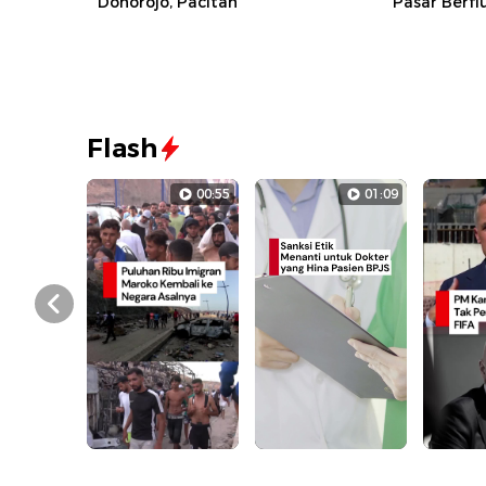
Donorojo, Pacitan
Pasar Berfl
Flash
00:55
01:09
Prev