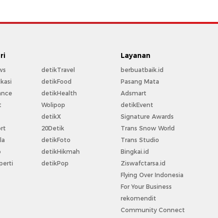
ri
Layanan
ws
detikTravel
berbuatbaik.id
kasi
detikFood
Pasang Mata
ance
detikHealth
Adsmart
t
Wolipop
detikEvent
t
detikX
Signature Awards
rt
20Detik
Trans Snow World
la
detikFoto
Trans Studio
o
detikHikmah
Bingkai.id
perti
detikPop
Ziswafctarsa.id
Flying Over Indonesia
For Your Business
rekomendit
Community Connect