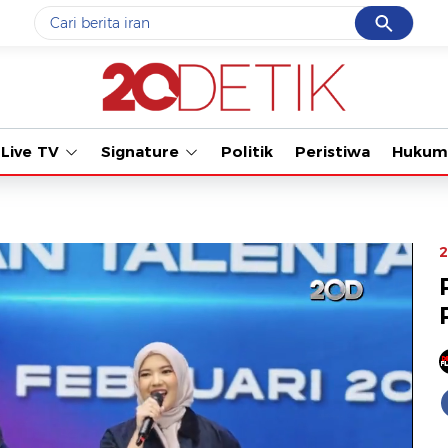
Cancel
Yang sedang ramai dicari
#1
gempa hari ini
#2
demo
Live TV
Signature
Politik
Peristiwa
Hukum
#3
gempa
#4
iran
#5
prabowo
2
Promoted
Terakhir yang dicari
Loading...