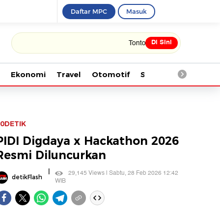
Daftar MPC
Masuk
Di Sini
Tonton kabar terbaru PIALA DUNIA 202
Ekonomi
Travel
Otomotif
Saintek
Kesehata
0DETIK
PIDI Digdaya x Hackathon 2026
Resmi Diluncurkan
|
29,145 Views | Sabtu, 28 Feb 2026 12:42
detikFlash
WIB