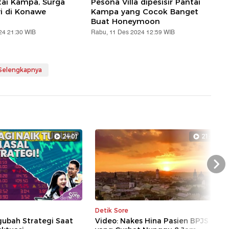
ai Kampa, Surga
Pesona Villa dipesisir Pantai
i di Konawe
Kampa yang Cocok Banget
Buat Honeymoon
24 21:30 WIB
Rabu, 11 Des 2024 12:59 WIB
 Selengkapnya
24:01
21:17
Nex
Detik Sore
gubah Strategi Saat
Video: Nakes Hina Pasien BPJS