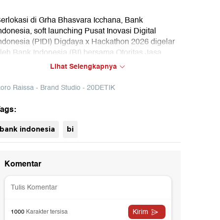
erlokasi di Grha Bhasvara Icchana, Bank
ndonesia, soft launching Pusat Inovasi Digital
ndonesia (PIDI) Digdaya x Hackathon 2026 digelar
leh Bank Indonesia (BI) bersama Otoritas Jasa
euangan (OJK) dan para pelaku industri.
Lihat Selengkapnya
cara ini menjadi bagian dari penguatan ekosistem
oro Raissa - Brand Studio - 20DETIK
novasi digital melalui kolaborasi regulator, industri,
an pengembangan talenta muda Indonesia.
ags:
aksikan selengkapnya dalam video ini!
uh
bank indonesia
bi