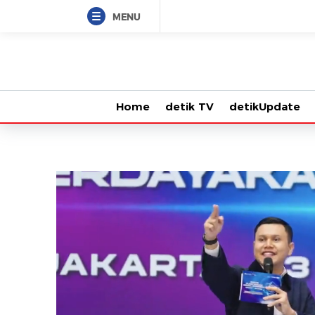
MENU
Home
detik TV
detikUpdate