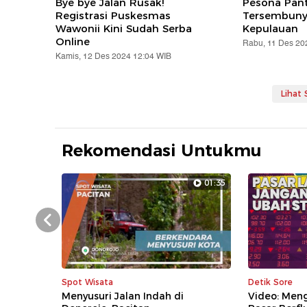
Bye bye Jalan Rusak!
Pesona Pant
Registrasi Puskesmas
Tersembuny
Wawonii Kini Sudah Serba
Kepulauan
Online
Rabu, 11 Des 20
Kamis, 12 Des 2024 12:04 WIB
Lihat
Rekomendasi Untukmu
01:35
Prev
Spot Wisata
Detik Sore
Menyusuri Jalan Indah di
Video: Men