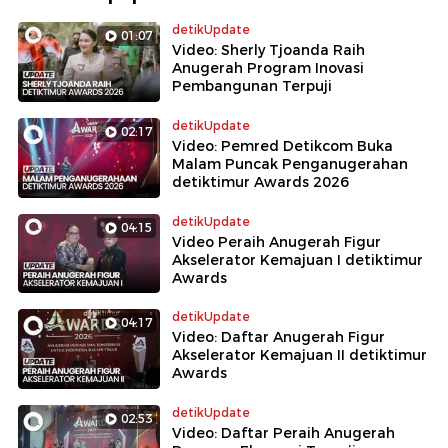
detikUpdate
01:07
Video: Sherly Tjoanda Raih
Anugerah Program Inovasi
Pembangunan Terpuji
detikUpdate
02:17
Video: Pemred Detikcom Buka
Malam Puncak Penganugerahan
detiktimur Awards 2026
detikUpdate
04:15
Video Peraih Anugerah Figur
Akselerator Kemajuan I detiktimur
Awards
detikUpdate
04:17
Video: Daftar Anugerah Figur
Akselerator Kemajuan II detiktimur
Awards
detikUpdate
02:53
Video: Daftar Peraih Anugerah