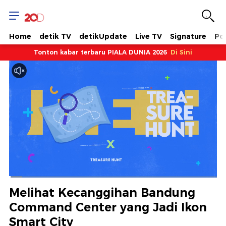
Home
detik TV
detikUpdate
Live TV
Signature
Pol
Tonton kabar terbaru PIALA DUNIA 2026
Di Sini
Dimuat
:
6.27%
Waktu
0:09
/
Durasi
18:52
Berhenti
Suara
Layar
Melihat Kecanggihan Bandung
Hidup
Saat
Command Center yang Jadi Ikon
Smart City
ini