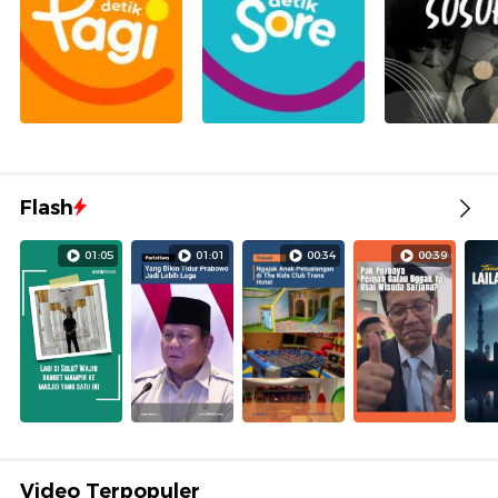
Flash
01:05
01:01
00:34
00:39
Video Terpopuler