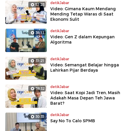
detikJabar
51:23
Video: Gimana Kaum Mendang
Mending Tetap Waras di Saat
Ekonomi Sulit
detikJabar
36:11
Video: Gen Z dalam Kepungan
Algoritma
detikJabar
31:21
Video: Semangat Belajar hingga
Lahirkan Pijar Berdaya
detikJabar
38:32
Video: Saat Kopi Jadi Tren, Masih
Adakah Masa Depan Teh Jawa
Barat?
detikJabar
30:35
Say No To Calo SPMB