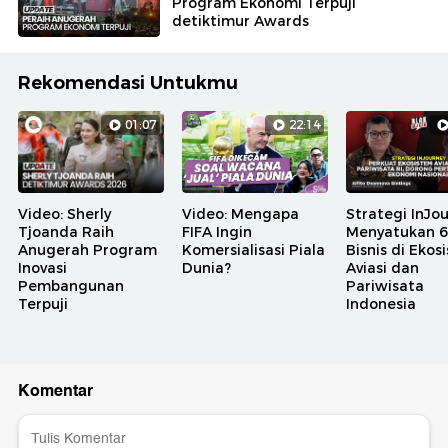
Program Ekonomi Terpuji
detiktimur Awards
Rekomendasi Untukmu
01:07
22:14
Video: Sherly
Video: Mengapa
Strategi InJo
Tjoanda Raih
FIFA Ingin
Menyatukan 6 
Anugerah Program
Komersialisasi Piala
Bisnis di Ekos
Inovasi
Dunia?
Aviasi dan
Pembangunan
Pariwisata
Terpuji
Indonesia