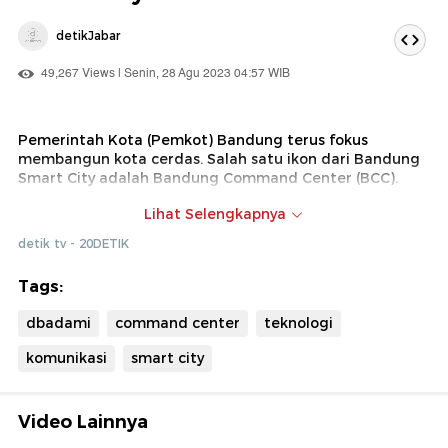
detikJabar
49,267 Views | Senin, 28 Agu 2023 04:57 WIB
Pemerintah Kota (Pemkot) Bandung terus fokus
membangun kota cerdas. Salah satu ikon dari Bandung
Smart City adalah Bandung Command Center (BCC).
Kali ini, tim detikJabar akan mengajak detikers untuk
Lihat Selengkapnya
mengenal lebih dekat dengan ruang kontrol BCC milik
detik tv - 20DETIK
Pemkot Bandung.
BCC adalah ruang pemantau kota yang berfungsi untuk
Tags:
mengontrol data internal. Ruangan ini dibangun pada
dbadami
command center
teknologi
tahun 2014 dan diresmikan tahun 2015. Dalam
penggunaannya, sistem informasi diatur menggunakan
komunikasi
smart city
teknologi canggih untuk mengintegrasi layanan publik.
Kepala Dinas Komunikasi dan Informatika (Diskominfo)
Kota Bandung Yayan Achmad Brilyana menjelaskan
Video Lainnya
bagaimana sistem pelayanan itu bekerja.