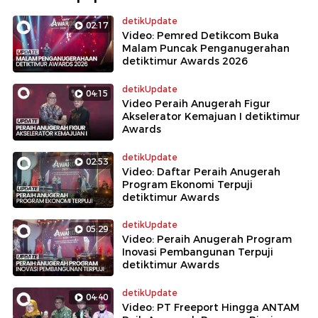
detikUpdate
02:17
Video: Pemred Detikcom Buka
Malam Puncak Penganugerahan
detiktimur Awards 2026
detikUpdate
04:15
Video Peraih Anugerah Figur
Akselerator Kemajuan I detiktimur
Awards
detikUpdate
02:53
Video: Daftar Peraih Anugerah
Program Ekonomi Terpuji
detiktimur Awards
detikUpdate
05:29
Video: Peraih Anugerah Program
Inovasi Pembangunan Terpuji
detiktimur Awards
detikUpdate
04:40
Video: PT Freeport Hingga ANTAM