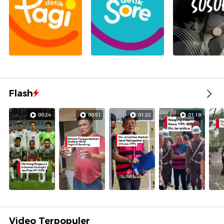
Flash
00:24
00:51
01:22
01:18
Video Terpopuler