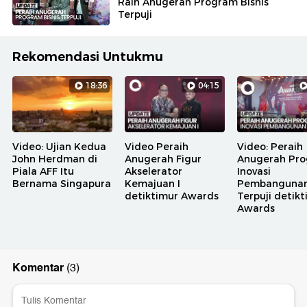
Raih Anugerah Program Bisnis
Terpuji
Rekomendasi Untukmu
18:36
04:15
Video: Ujian Kedua
Video Peraih
Video: Peraih
John Herdman di
Anugerah Figur
Anugerah Pr
Piala AFF Itu
Akselerator
Inovasi
Bernama Singapura
Kemajuan I
Pembanguna
detiktimur Awards
Terpuji detik
Awards