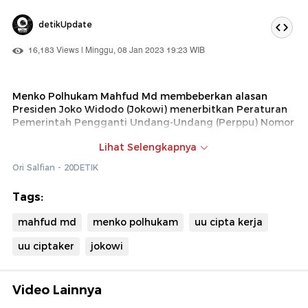
detikUpdate
16,183 Views | Minggu, 08 Jan 2023 19:23 WIB
Menko Polhukam Mahfud Md membeberkan alasan
Presiden Joko Widodo (Jokowi) menerbitkan Peraturan
Pemerintah Pengganti Undang-Undang (Perppu) Nomor
2 Tahun 2022 tentang Cipta Kerja. Mahfud menyebut
Lihat Selengkapnya
tahun ini dunia akan mengalami resesi, empat lembaga
keuangan internasional menyebut Indonesia akan
Ori Salfian - 20DETIK
mengalami masalah ekonomi.
Tags:
mahfud md
menko polhukam
uu cipta kerja
uu ciptaker
jokowi
Video Lainnya