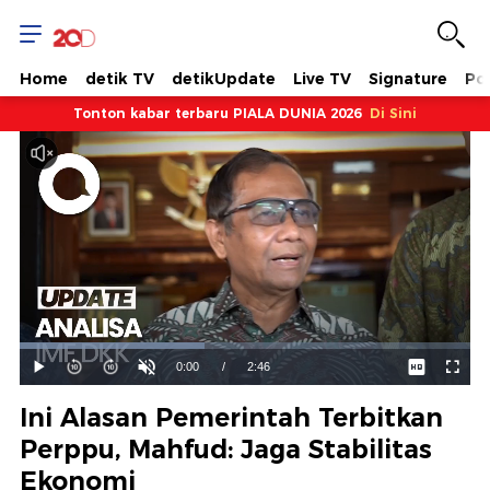
Home
detik TV
detikUpdate
Live TV
Signature
Pol
Tonton kabar terbaru PIALA DUNIA 2026
Di Sini
Dimuat
:
40.99%
Waktu
0:00
/
Durasi
2:46
Mainkan
Suara
Layar
Hidup
Saat
Ini Alasan Pemerintah Terbitkan
ini
Perppu, Mahfud: Jaga Stabilitas
Ekonomi