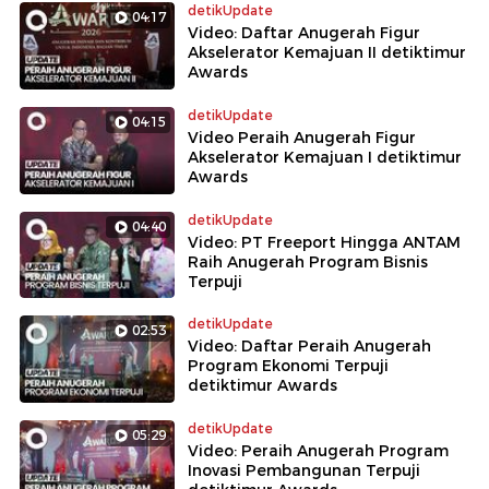
detikUpdate
04:17
Video: Daftar Anugerah Figur
Akselerator Kemajuan II detiktimur
Awards
detikUpdate
04:15
Video Peraih Anugerah Figur
Akselerator Kemajuan I detiktimur
Awards
detikUpdate
04:40
Video: PT Freeport Hingga ANTAM
Raih Anugerah Program Bisnis
Terpuji
detikUpdate
02:53
Video: Daftar Peraih Anugerah
Program Ekonomi Terpuji
detiktimur Awards
detikUpdate
05:29
Video: Peraih Anugerah Program
Inovasi Pembangunan Terpuji