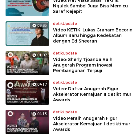
Video: Hati-hati! Salah Teknik,
Ngulek Sambel Juga Bisa Memicu
Saraf Kejepit
detikUpdate
03:35
Video KETIK: Lukas Graham Bocorin
Album Baru hingga Kedekatan
dengan Ed Sheeran
detikUpdate
01:07
Video: Sherly Tjoanda Raih
Anugerah Program Inovasi
Pembangunan Terpuji
detikUpdate
04:17
Video: Daftar Anugerah Figur
Akselerator Kemajuan II detiktimur
Awards
detikUpdate
04:15
Video Peraih Anugerah Figur
Akselerator Kemajuan I detiktimur
Awards