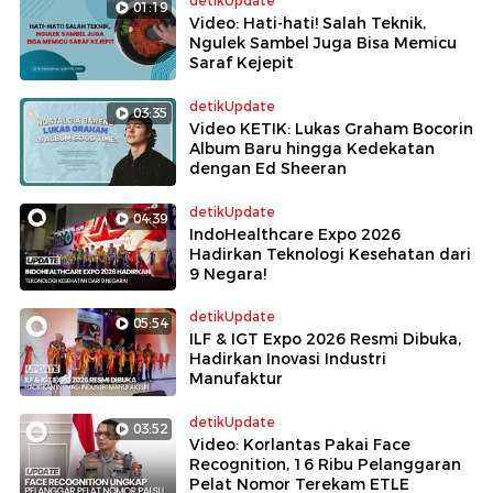
detikUpdate
01:19
Video: Hati-hati! Salah Teknik,
Ngulek Sambel Juga Bisa Memicu
Saraf Kejepit
detikUpdate
03:35
Video KETIK: Lukas Graham Bocorin
Album Baru hingga Kedekatan
dengan Ed Sheeran
detikUpdate
04:39
IndoHealthcare Expo 2026
Hadirkan Teknologi Kesehatan dari
9 Negara!
detikUpdate
05:54
ILF & IGT Expo 2026 Resmi Dibuka,
Hadirkan Inovasi Industri
Manufaktur
detikUpdate
03:52
Video: Korlantas Pakai Face
Recognition, 16 Ribu Pelanggaran
Pelat Nomor Terekam ETLE