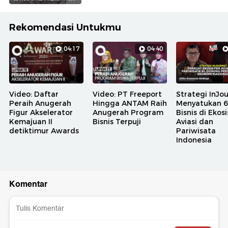
Rekomendasi Untukmu
04:17
04:40
Video: Daftar
Video: PT Freeport
Strategi InJo
Peraih Anugerah
Hingga ANTAM Raih
Menyatukan 6 
Figur Akselerator
Anugerah Program
Bisnis di Ekos
Kemajuan II
Bisnis Terpuji
Aviasi dan
detiktimur Awards
Pariwisata
Indonesia