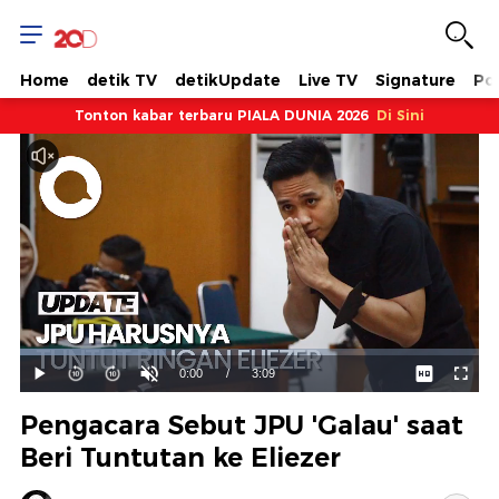
Home
detik TV
detikUpdate
Live TV
Signature
Pol
Tonton kabar terbaru PIALA DUNIA 2026
Di Sini
Dimuat
:
31.78%
Waktu
0:00
/
Durasi
3:09
Mainkan
Suara
Layar
Hidup
Saat
Pengacara Sebut JPU 'Galau' saat
ini
Beri Tuntutan ke Eliezer