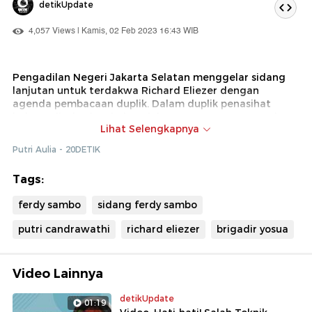
detikUpdate
4,057 Views | Kamis, 02 Feb 2023 16:43 WIB
Pengadilan Negeri Jakarta Selatan menggelar sidang
lanjutan untuk terdakwa Richard Eliezer dengan
agenda pembacaan duplik. Dalam duplik penasihat
hukum, disebutkan bahwa jaksa penuntut umum galau
Lihat Selengkapnya
dan seharusnya berani menuntut Eliezer lebih ringan
dari terdakwa lain.
Putri Aulia - 20DETIK
Tags:
ferdy sambo
sidang ferdy sambo
putri candrawathi
richard eliezer
brigadir yosua
Video Lainnya
detikUpdate
01:19