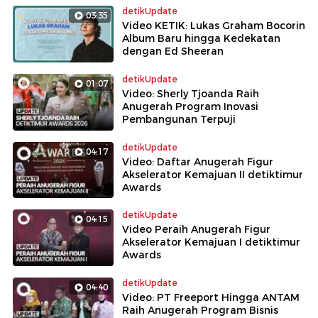
detikUpdate
03:35
Video KETIK: Lukas Graham Bocorin
Album Baru hingga Kedekatan
dengan Ed Sheeran
detikUpdate
01:07
Video: Sherly Tjoanda Raih
Anugerah Program Inovasi
Pembangunan Terpuji
detikUpdate
04:17
Video: Daftar Anugerah Figur
Akselerator Kemajuan II detiktimur
Awards
detikUpdate
04:15
Video Peraih Anugerah Figur
Akselerator Kemajuan I detiktimur
Awards
detikUpdate
04:40
Video: PT Freeport Hingga ANTAM
Raih Anugerah Program Bisnis