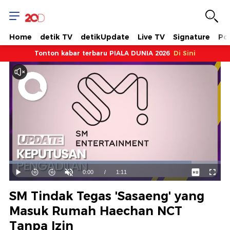
Home
detik TV
detikUpdate
Live TV
Signature
Pol
Tonton kabar terbaru PIALA DUNIA 2026
Di Sini
Dimuat
:
86.22%
Waktu
0:00
/
Durasi
1:11
Mainkan
Suara
Layar
Hidup
Saat
SM Tindak Tegas 'Sasaeng' yang
ini
Masuk Rumah Haechan NCT
Tanpa Izin