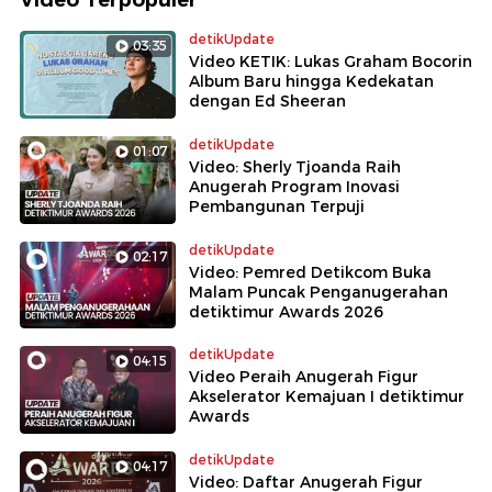
detikUpdate
03:35
Video KETIK: Lukas Graham Bocorin
Album Baru hingga Kedekatan
dengan Ed Sheeran
detikUpdate
01:07
Video: Sherly Tjoanda Raih
Anugerah Program Inovasi
Pembangunan Terpuji
detikUpdate
02:17
Video: Pemred Detikcom Buka
Malam Puncak Penganugerahan
detiktimur Awards 2026
detikUpdate
04:15
Video Peraih Anugerah Figur
Akselerator Kemajuan I detiktimur
Awards
detikUpdate
04:17
Video: Daftar Anugerah Figur