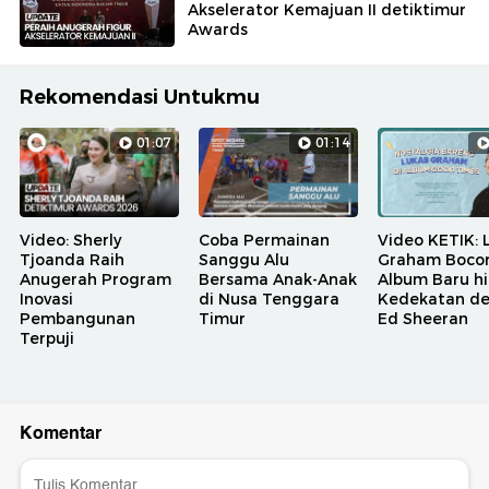
Akselerator Kemajuan II detiktimur
Awards
Rekomendasi Untukmu
01:07
01:14
Video: Sherly
Coba Permainan
Video KETIK: 
Tjoanda Raih
Sanggu Alu
Graham Bocor
Anugerah Program
Bersama Anak-Anak
Album Baru h
Inovasi
di Nusa Tenggara
Kedekatan d
Pembangunan
Timur
Ed Sheeran
Terpuji