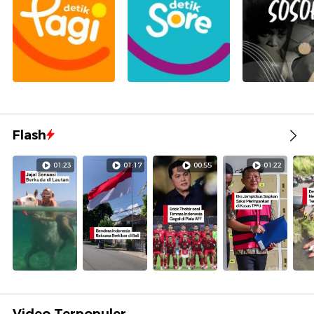
Flash
01:23
01:17
00:55
01:22
Video Terpopuler