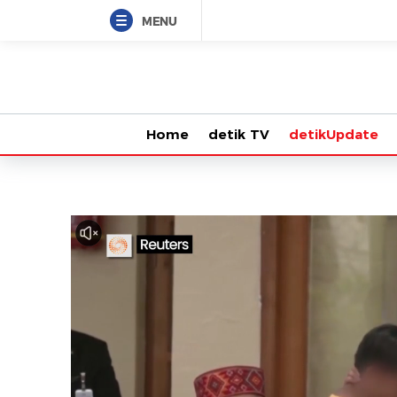
MENU
Home
detik TV
detikUpdate