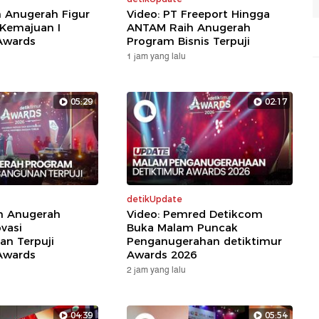
h Anugerah Figur
Video: PT Freeport Hingga
 Kemajuan I
ANTAM Raih Anugerah
Awards
Program Bisnis Terpuji
1 jam yang lalu
05:29
02:17
detikUpdate
ih Anugerah
Video: Pemred Detikcom
vasi
Buka Malam Puncak
n Terpuji
Penganugerahan detiktimur
Awards
Awards 2026
2 jam yang lalu
04:39
05:54