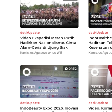
detikUpdate
detikUpdate
Video Ekspedisi Merah Putih
IndoHealthc
Hadirkan Nasionalisme, Cinta
Hadirkan Te
Alam-Ceria di Ujung Siak
Kesehatan d
Kamis, 06 Agu 2026 21:06 WIB
Kamis, 06 Agu 2
04:52
detikUpdate
detikUpdate
IndoBeauty Expo 2026, Inovasi
Video: Korla