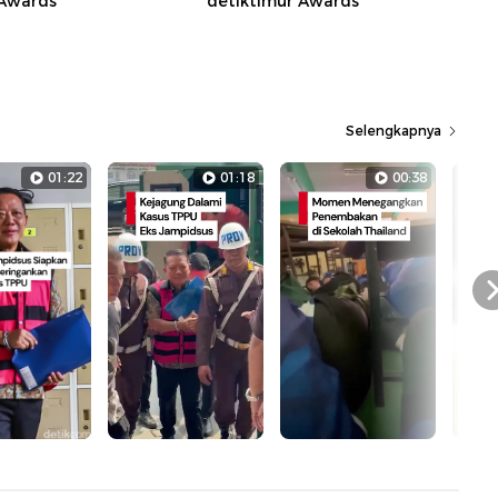
 Awards
detiktimur Awards
Selengkapnya
01:22
01:18
00:38