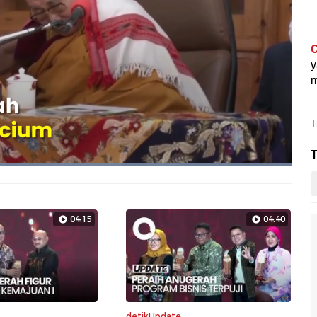
C
y
m
T
T
Dimuat
:
100.00%
Layarpen
04:15
04:40
detikUpdate