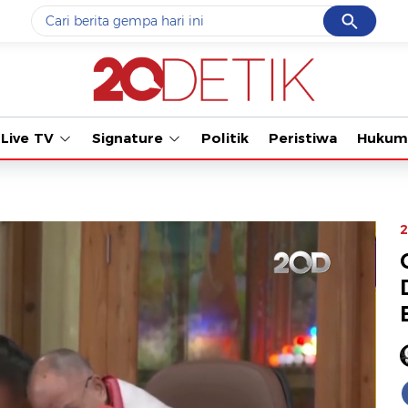
Cancel
Yang sedang ramai dicari
Tonton ka
#1
data live draw sgp
#2
piala presiden 2026
Live TV
Signature
Politik
Peristiwa
Hukum
#3
prabowo
#4
iran
#5
gempa hari ini
2
Promoted
Terakhir yang dicari
Loading...