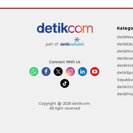
Katego
detikNe
detikEdu
part of
detikFin
detikIne
Connect With Us
detikHo
detikSpo
Sepakbo
detikOt
detikPro
Copyright @ 2026 detikcom.
All right reserved