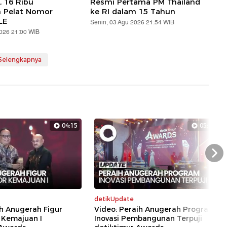
, 16 Ribu
Resmi Pertama PM Thailand
n Pelat Nomor
ke RI dalam 15 Tahun
LE
Senin, 03 Agu 2026 21:54 WIB
2026 21:00 WIB
 Selengkapnya
04:15
05:29
Nex
detikUpdate
h Anugerah Figur
Video: Peraih Anugerah Program
 Kemajuan I
Inovasi Pembangunan Terpuji