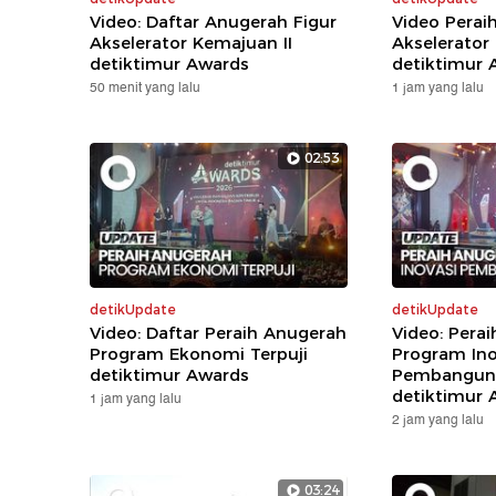
Video: Daftar Anugerah Figur
Video Perai
Akselerator Kemajuan II
Akselerator
detiktimur Awards
detiktimur 
50 menit yang lalu
1 jam yang lalu
02:53
detikUpdate
detikUpdate
Video: Daftar Peraih Anugerah
Video: Pera
Program Ekonomi Terpuji
Program Ino
detiktimur Awards
Pembanguna
detiktimur 
1 jam yang lalu
2 jam yang lalu
03:24