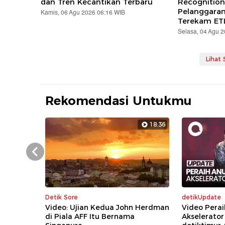
dan Tren Kecantikan Terbaru
Recognition
Pelanggara
Kamis, 06 Agu 2026 06:16 WIB
Terekam ET
Selasa, 04 Agu 
Lihat
Rekomendasi Untukmu
18:36
Prev
Detik Sore
detikUpdate
Video: Ujian Kedua John Herdman
Video Perai
di Piala AFF Itu Bernama
Akselerator