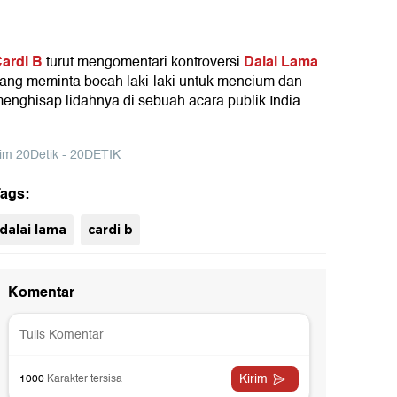
ardi B
Dalai Lama
turut mengomentari kontroversi
ang meminta bocah laki-laki untuk mencium dan
enghisap lidahnya di sebuah acara publik India.
im 20Detik - 20DETIK
ags:
uh
dalai lama
cardi b