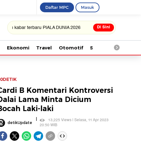
Daftar MPC
Masuk
Di Sini
bar terbaru PIALA DUNIA 2026
Ekonomi
Travel
Otomotif
Saintek
Kesehata
0DETIK
Cardi B Komentari Kontroversi
Dalai Lama Minta Dicium
Bocah Laki-laki
|
13,225 Views | Selasa, 11 Apr 2023
detikUpdate
20:50 WIB