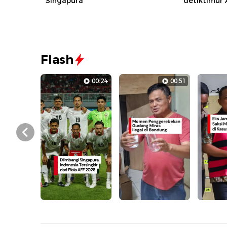
Singapura
detiktimur
Flash
00:24
00:51
Prev