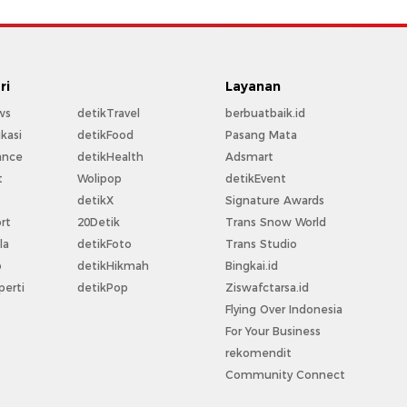
ri
Layanan
ws
detikTravel
berbuatbaik.id
kasi
detikFood
Pasang Mata
ance
detikHealth
Adsmart
t
Wolipop
detikEvent
t
detikX
Signature Awards
rt
20Detik
Trans Snow World
la
detikFoto
Trans Studio
o
detikHikmah
Bingkai.id
perti
detikPop
Ziswafctarsa.id
Flying Over Indonesia
For Your Business
rekomendit
Community Connect