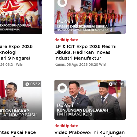
detikUpdate
are Expo 2026
ILF & IGT Expo 2026 Resmi
knologi
Dibuka, Hadirkan Inovasi
ari 9 Negara!
Industri Manufaktur
026 06:21 WIB
Kamis, 06 Agu 2026 06:20 WIB
03:52
01:36
detikUpdate
ntas Pakai Face
Video Prabowo: Ini Kunjungan