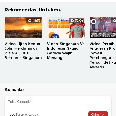
Rekomendasi Untukmu
18:36
39:04
Video: Ujian Kedua
Video: Singapura Vs
Video: Peraih
John Herdman di
Indonesia: Skuad
Anugerah Pr
Piala AFF Itu
Garuda Wajib
Inovasi
Bernama Singapura
Menang!
Pembanguna
Terpuji detik
Awards