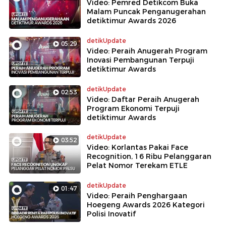
Video: Pemred Detikcom Buka
Malam Puncak Penganugerahan
detiktimur Awards 2026
detikUpdate
05:29
Video: Peraih Anugerah Program
Inovasi Pembangunan Terpuji
detiktimur Awards
detikUpdate
02:53
Video: Daftar Peraih Anugerah
Program Ekonomi Terpuji
detiktimur Awards
detikUpdate
03:52
Video: Korlantas Pakai Face
Recognition, 16 Ribu Pelanggaran
Pelat Nomor Terekam ETLE
detikUpdate
01:47
Video: Peraih Penghargaan
Hoegeng Awards 2026 Kategori
Polisi Inovatif