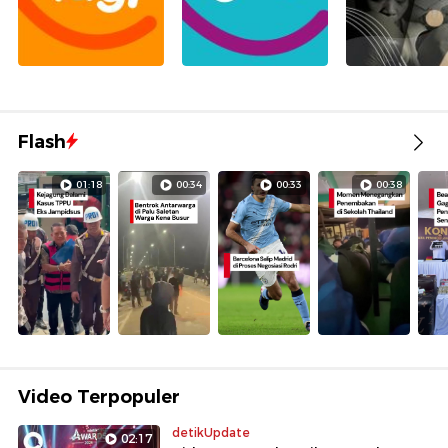
Flash
01:18
00:34
00:33
00:38
Video Terpopuler
detikUpdate
02:17