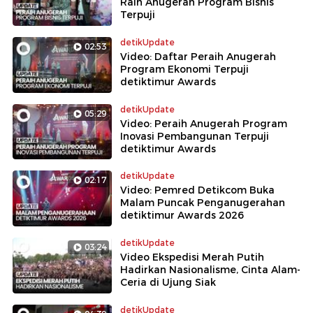
Raih Anugerah Program Bisnis
Terpuji
detikUpdate
02:53
Video: Daftar Peraih Anugerah
Program Ekonomi Terpuji
detiktimur Awards
detikUpdate
05:29
Video: Peraih Anugerah Program
Inovasi Pembangunan Terpuji
detiktimur Awards
detikUpdate
02:17
Video: Pemred Detikcom Buka
Malam Puncak Penganugerahan
detiktimur Awards 2026
detikUpdate
03:24
Video Ekspedisi Merah Putih
Hadirkan Nasionalisme, Cinta Alam-
Ceria di Ujung Siak
detikUpdate