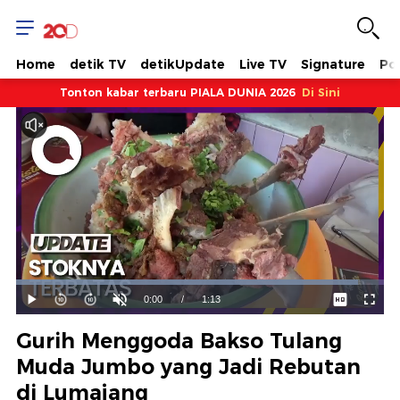
Home
detik TV
detikUpdate
Live TV
Signature
Pol
Tonton kabar terbaru PIALA DUNIA 2026
Di Sini
Dimuat
:
93.05%
Waktu
0:00
/
Durasi
1:13
Mainkan
Suara
Layar
Hidup
Saat
Gurih Menggoda Bakso Tulang
ini
Muda Jumbo yang Jadi Rebutan
di Lumajang