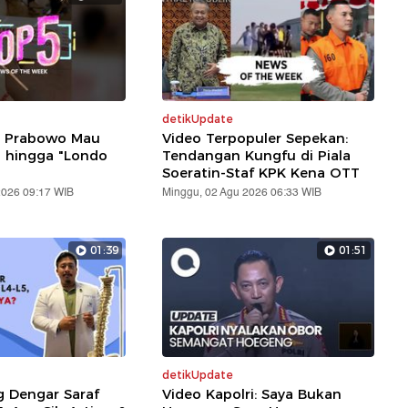
detikUpdate
: Prabowo Mau
Video Terpopuler Sepekan:
i hingga "Londo
Tendangan Kungfu di Piala
Soeratin-Staf KPK Kena OTT
2026 09:17 WIB
Minggu, 02 Agu 2026 06:33 WIB
01:39
01:51
detikUpdate
g Dengar Saraf
Video Kapolri: Saya Bukan