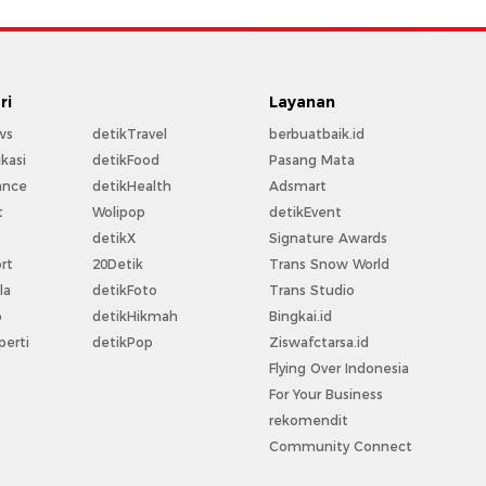
ri
Layanan
ws
detikTravel
berbuatbaik.id
kasi
detikFood
Pasang Mata
ance
detikHealth
Adsmart
t
Wolipop
detikEvent
t
detikX
Signature Awards
rt
20Detik
Trans Snow World
la
detikFoto
Trans Studio
o
detikHikmah
Bingkai.id
perti
detikPop
Ziswafctarsa.id
Flying Over Indonesia
For Your Business
rekomendit
Community Connect