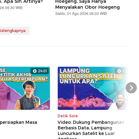
5, Apa Sih Artinya?
Hoegeng, Saya Hanya
Menyalakan Obor Hoegeng
026 09:30 WIB
Sabtu, 01 Agu 2026 08:22 WIB
 Selengkapnya
24:01
13:28
Nex
Detik Sore
persiapkan Masa
Video: Dukung Pembangunan
Berbasis Data, Lampung
Luncurkan Satelit ke Luar