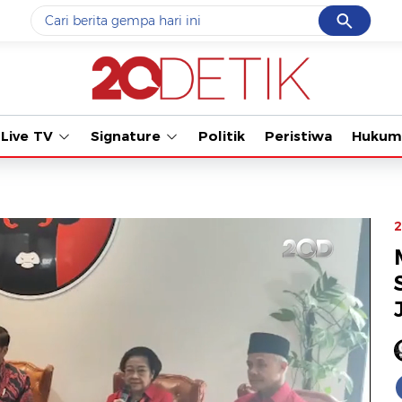
Cancel
Yang sedang ramai dicari
Tonton kabar t
#1
data live draw sgp
#2
piala presiden 2026
Live TV
Signature
Politik
Peristiwa
Hukum
#3
prabowo
#4
iran
#5
gempa hari ini
2
Promoted
Terakhir yang dicari
Loading...