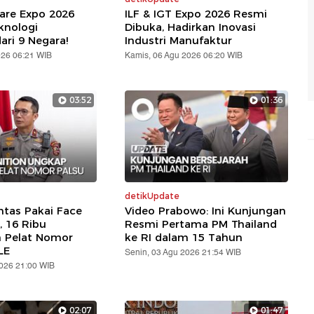
are Expo 2026
ILF & IGT Expo 2026 Resmi
knologi
Dibuka, Hadirkan Inovasi
ari 9 Negara!
Industri Manufaktur
026 06:21 WIB
Kamis, 06 Agu 2026 06:20 WIB
03:52
01:36
detikUpdate
ntas Pakai Face
Video Prabowo: Ini Kunjungan
, 16 Ribu
Resmi Pertama PM Thailand
n Pelat Nomor
ke RI dalam 15 Tahun
LE
Senin, 03 Agu 2026 21:54 WIB
2026 21:00 WIB
02:07
01:47