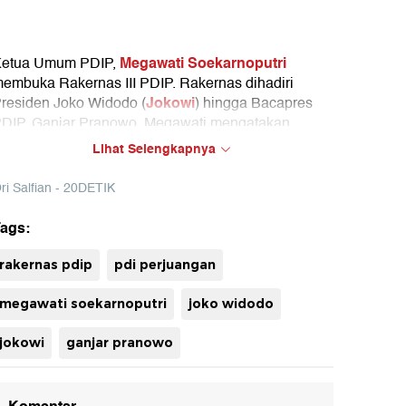
Megawati Soekarnoputri
etua Umum PDIP,
embuka Rakernas III PDIP. Rakernas dihadiri
Jokowi
residen Joko Widodo (
) hingga Bacapres
DIP, Ganjar Pranowo. Megawati mengatakan
akernas untuk mengkonsolidasikan persiapan
Lihat Selengkapnya
enghadapi Pemilu 2024.
ri Salfian - 20DETIK
ags:
uh
rakernas pdip
pdi perjuangan
megawati soekarnoputri
joko widodo
jokowi
ganjar pranowo