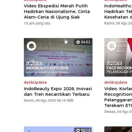
Video Ekspedisi Merah Putih
IndoHealthc
Hadirkan Nasionalisme, Cinta
Hadirkan Te
Alam-Ceria di Ujung Siak
Kesehatan d
15 jam yang lalu
Kamis, 06 Agu 2
04:52
detikUpdate
detikUpdate
IndoBeauty Expo 2026, Inovasi
Video: Korla
dan Tren Kecantikan Terbaru
Recognition
Pelanggara
Kamis, 06 Agu 2026 06:16 WIB
Terekam ET
Selasa, 04 Agu 
02:13