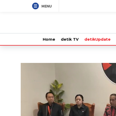
MENU
Home
detik TV
detikUpdate