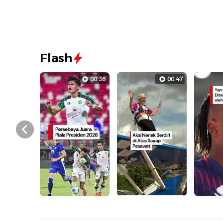
Flash
00:36
00:47
Prev