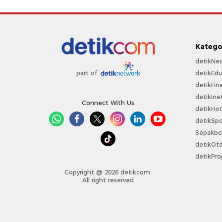
Katego
detikNe
detikEdu
part of
detikFin
detikIne
Connect With Us
detikHo
detikSpo
Sepakbo
detikOt
detikPro
Copyright @ 2026 detikcom.
All right reserved