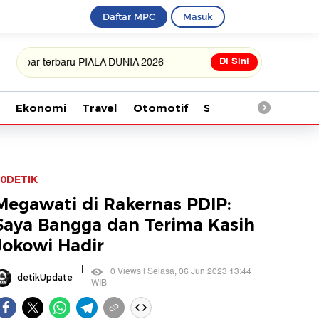
Daftar MPC
Masuk
Di Sini
erbaru PIALA DUNIA 2026
Ekonomi
Travel
Otomotif
Saintek
Kesehata
0DETIK
Megawati di Rakernas PDIP:
Saya Bangga dan Terima Kasih
Jokowi Hadir
|
0 Views | Selasa, 06 Jun 2023 13:44
detikUpdate
WIB