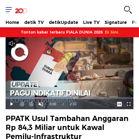
Home
detik TV
detikUpdate
Live TV
Signature
Pol
Tonton kabar terbaru PIALA DUNIA 2026
Di Sini
Dimuat
:
52.58%
Waktu
0:00
/
Durasi
2:10
Mainkan
Suara
Layar
Hidup
Saat
PPATK Usul Tambahan Anggaran
ini
Rp 84,3 Miliar untuk Kawal
Pemilu-Infrastruktur