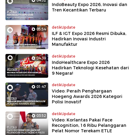
04:52
IndoBeauty Expo 2026, Inovasi dan
Tren Kecantikan Terbaru
detikUpdate
05:54
ILF & IGT Expo 2026 Resmi Dibuka,
Hadirkan Inovasi Industri
Manufaktur
detikUpdate
04:39
IndoHealthcare Expo 2026
Hadirkan Teknologi Kesehatan dari
9 Negara!
detikUpdate
01:47
Video: Peraih Penghargaan
Hoegeng Awards 2026 Kategori
Polisi Inovatif
detikUpdate
03:52
Video: Korlantas Pakai Face
Recognition, 16 Ribu Pelanggaran
Pelat Nomor Terekam ETLE