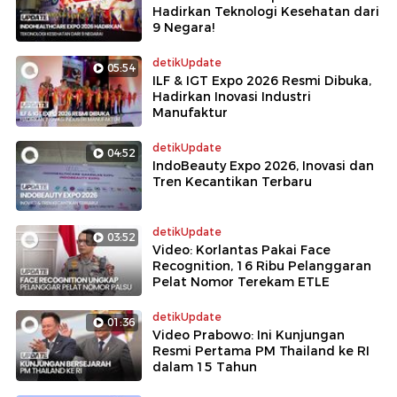
Hadirkan Teknologi Kesehatan dari
9 Negara!
detikUpdate
05:54
ILF & IGT Expo 2026 Resmi Dibuka,
Hadirkan Inovasi Industri
Manufaktur
detikUpdate
04:52
IndoBeauty Expo 2026, Inovasi dan
Tren Kecantikan Terbaru
detikUpdate
03:52
Video: Korlantas Pakai Face
Recognition, 16 Ribu Pelanggaran
Pelat Nomor Terekam ETLE
detikUpdate
01:36
Video Prabowo: Ini Kunjungan
Resmi Pertama PM Thailand ke RI
dalam 15 Tahun