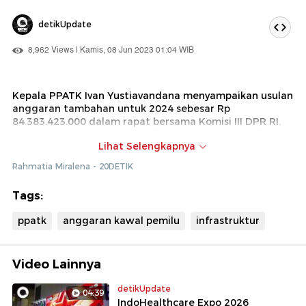
detikUpdate
8,962 Views | Kamis, 08 Jun 2023 01:04 WIB
Kepala PPATK Ivan Yustiavandana menyampaikan usulan
anggaran tambahan untuk 2024 sebesar Rp
84.383.423.000 dalam rapat bersama Komisi III DPR RI.
Usulan tambahan tersebut digunakan untuk pemilu,
Lihat Selengkapnya
infrastruktur hingga pengadaan perangkat pengolah
data.
Rahmatia Miralena - 20DETIK
Tags:
ppatk
anggaran kawal pemilu
infrastruktur
Video Lainnya
detikUpdate
04:39
IndoHealthcare Expo 2026