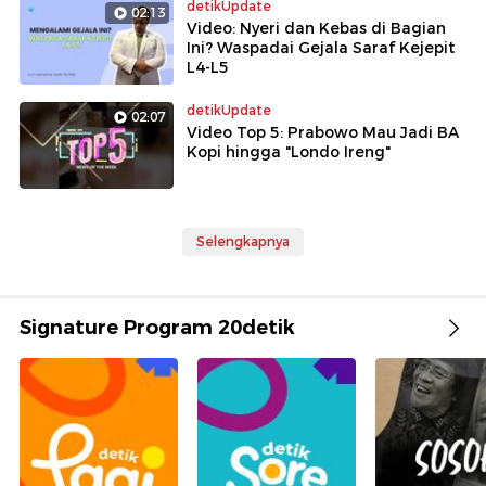
detikUpdate
02:13
Video: Nyeri dan Kebas di Bagian
Ini? Waspadai Gejala Saraf Kejepit
L4-L5
detikUpdate
02:07
Video Top 5: Prabowo Mau Jadi BA
Kopi hingga "Londo Ireng"
Selengkapnya
Signature Program 20detik