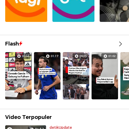
Flash
00:46
01:17
00:55
01:02
Video Terpopuler
detikUpdate